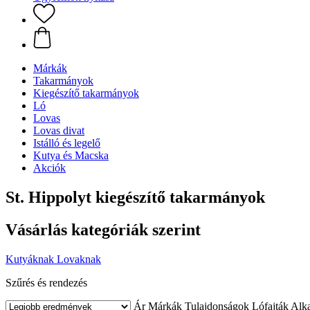
Márkák
Takarmányok
Kiegészítő takarmányok
Ló
Lovas
Lovas divat
Istálló és legelő
Kutya és Macska
Akciók
St. Hippolyt kiegészítő takarmányok
Vásárlás kategóriák szerint
Kutyáknak
Lovaknak
Szűrés és rendezés
Ár
Márkák
Tulajdonságok
Lófajták
Alka