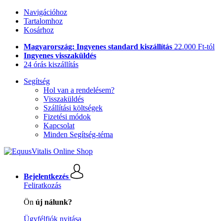
Navigációhoz
Tartalomhoz
Kosárhoz
Magyarország: Ingyenes standard kiszállítás
22.000 Ft-tól
Ingyenes visszaküldés
24 órás kiszállítás
Segítség
Hol van a rendelésem?
Visszaküldés
Szállítási költségek
Fizetési módok
Kapcsolat
Minden Segítség-téma
Bejelentkezés
Feliratkozás
Ön
új nálunk?
Ügyfélfiók nyitása