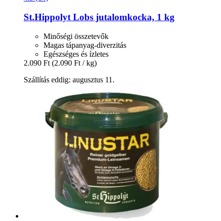
St.Hippolyt
Lobs jutalomkocka, 1 kg
Minőségi összetevők
Magas tápanyag-diverzitás
Egészséges és ízletes
2.090 Ft
(2.090 Ft / kg)
Szállítás eddig: augusztus 11.