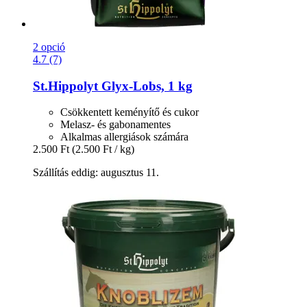
2 opció
4.7 (7)
St.Hippolyt
Glyx-​Lobs, 1 kg
Csökkentett keményítő és cukor
Melasz- és gabonamentes
Alkalmas allergiások számára
2.500 Ft
(2.500 Ft / kg)
Szállítás eddig: augusztus 11.