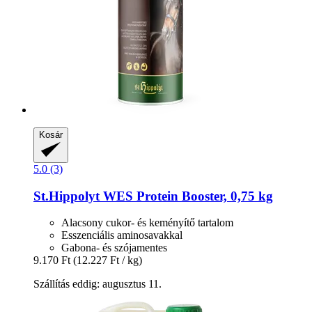
Kosár
5.0 (3)
St.Hippolyt
WES Protein Booster, 0,75 kg
Alacsony cukor- és keményítő tartalom
Esszenciális aminosavakkal
Gabona- és szójamentes
9.170 Ft
(12.227 Ft / kg)
Szállítás eddig: augusztus 11.