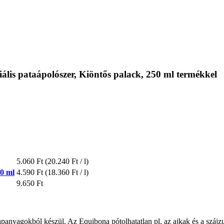
lis pataápolószer, Kiöntős palack, 250 ml termékkel
5.060 Ft
(20.240 Ft / l)
50 ml
4.590 Ft
(18.360 Ft / l)
9.650 Ft
apanyagokból készül. Az Equibona pótolhatatlan pl. az ajkak és a szájzu