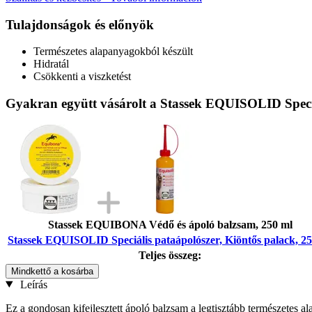
Tulajdonságok és előnyök
Természetes alapanyagokból készült
Hidratál
Csökkenti a viszketést
Gyakran együtt vásárolt a Stassek EQUISOLID Speciá
Stassek EQUIBONA Védő és ápoló balzsam, 250 ml
Stassek EQUISOLID Speciális pataápolószer, Kiöntős palack, 2
Teljes összeg:
Mindkettő a kosárba
Leírás
Ez a gondosan kifejlesztett ápoló balzsam a legtisztább természetes al