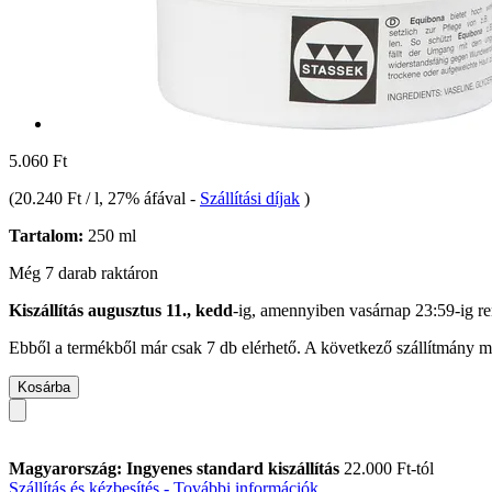
5.060 Ft
(
20.240 Ft / l
, 27% áfával
-
Szállítási díjak
)
Tartalom:
250 ml
Még 7 darab raktáron
Kiszállítás augusztus 11., kedd
-ig, amennyiben
vasárnap 23:59-ig
re
Ebből a termékből már csak 7 db elérhető. A következő szállítmány má
Kosárba
Magyarország: Ingyenes standard kiszállítás
22.000 Ft-tól
Szállítás és kézbesítés - További információk