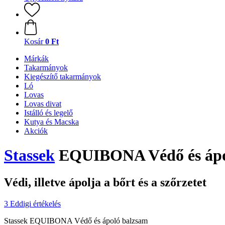
Kosár
0 Ft
Márkák
Takarmányok
Kiegészítő takarmányok
Ló
Lovas
Lovas divat
Istálló és legelő
Kutya és Macska
Akciók
Stassek
EQUIBONA Védő és ápol
Védi, illetve ápolja a bőrt és a szőrzetet
3 Eddigi értékelés
Stassek EQUIBONA Védő és ápoló balzsam