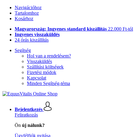
Navigációhoz
Tartalomhoz
Kosárhoz
Magyarország: Ingyenes standard kiszállítás
22.000 Ft-tól
Ingyenes visszaküldés
24 órás kiszállítás
Segítség
Hol van a rendelésem?
Visszaküldés
Szállítási költségek
Fizetési módok
Kapcsolat
Minden Segítség-téma
Bejelentkezés
Feliratkozás
Ön
új nálunk?
Ügyfélfiók nyitása