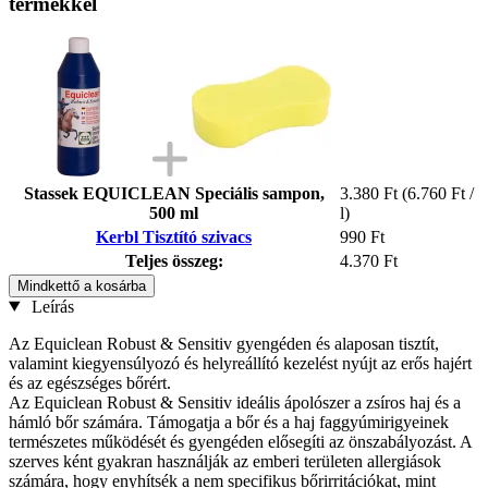
termékkel
Stassek EQUICLEAN Speciális sampon,
3.380 Ft
(6.760 Ft /
500 ml
l)
Kerbl Tisztító szivacs
990 Ft
Teljes összeg:
4.370 Ft
Mindkettő a kosárba
Leírás
Az Equiclean Robust & Sensitiv gyengéden és alaposan tisztít,
valamint kiegyensúlyozó és helyreállító kezelést nyújt az erős hajért
és az egészséges bőrért.
Az Equiclean Robust & Sensitiv ideális ápolószer a zsíros haj és a
hámló bőr számára. Támogatja a bőr és a haj faggyúmirigyeinek
természetes működését és gyengéden elősegíti az önszabályozást. A
szerves ként gyakran használják az emberi területen allergiások
számára, hogy enyhítsék a nem specifikus bőrirritációkat, mint