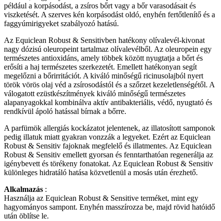
például a korpásodást, a zsíros bőrt vagy a bőr varasodásait és
viszketését. A szerves kén korpásodást oldó, enyhén fertőtlenítő és a
faggyúmirigyeket szabályozó hatású.
Az Equiclean Robust & Sensitivben hatékony olívalevél-kivonat
nagy dózisú oleuropeint tartalmaz olívalevélből. Az oleuropein egy
természetes antioxidáns, amely többek között nyugtatja a bőrt és
erősíti a haj természetes szerkezetét. Emellett hatékonyan segít
megelőzni a bőrirritációt. A kiváló minőségű ricinusolajból nyert
török vörös olaj véd a zsírosodástól és a szőrzet kezeletlenségétől. A
válogatott ezüstkészítmények kiváló minőségű természetes
alapanyagokkal kombinálva aktív antibakteriális, védő, nyugtató és
rendkívül ápoló hatással bírnak a bőrre.
A parfümök allergiás kockázatot jelentenek, az illatosított samponok
pedig illatuk miatt gyakran vonzzák a legyeket. Ezért az Equiclean
Robust & Sensitiv fajoknak megfelelő és illatmentes. Az Equiclean
Robust & Sensitiv emellett gyorsan és fenntarthatóan regenerálja az
igénybevett és törékeny fonatokat. Az Equiclean Robust & Sensitiv
különleges hidratáló hatása közvetlenül a mosás után érezhető.
Alkalmazás
:
Használja az Equiclean Robust & Sensitive terméket, mint egy
hagyományos sampont. Enyhén masszírozza be, majd rövid hatóidő
után öblítse le.