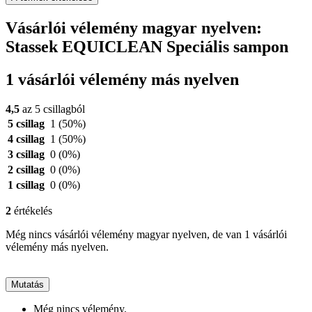
Vásárlói vélemény magyar nyelven:
Stassek EQUICLEAN Speciális sampon
1 vásárlói vélemény más nyelven
4,5
az 5 csillagból
5 csillag
1
(50%)
4 csillag
1
(50%)
3 csillag
0
(0%)
2 csillag
0
(0%)
1 csillag
0
(0%)
2
értékelés
Még nincs vásárlói vélemény magyar nyelven, de van 1 vásárlói
vélemény más nyelven.
Mutatás
Még nincs vélemény.