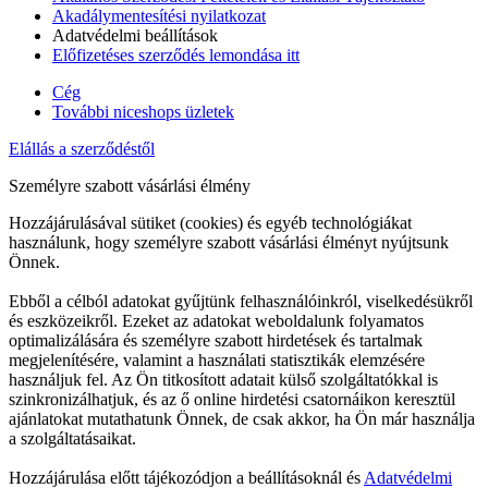
Akadálymentesítési nyilatkozat
Adatvédelmi beállítások
Előfizetéses szerződés lemondása itt
Cég
További niceshops üzletek
Elállás a szerződéstől
Személyre szabott vásárlási élmény
Hozzájárulásával sütiket (cookies) és egyéb technológiákat
használunk, hogy személyre szabott vásárlási élményt nyújtsunk
Önnek.
Ebből a célból adatokat gyűjtünk felhasználóinkról, viselkedésükről
és eszközeikről. Ezeket az adatokat weboldalunk folyamatos
optimalizálására és személyre szabott hirdetések és tartalmak
megjelenítésére, valamint a használati statisztikák elemzésére
használjuk fel. Az Ön titkosított adatait külső szolgáltatókkal is
szinkronizálhatjuk, és az ő online hirdetési csatornáikon keresztül
ajánlatokat mutathatunk Önnek, de csak akkor, ha Ön már használja
a szolgáltatásaikat.
Hozzájárulása előtt tájékozódjon a beállításoknál és
Adatvédelmi