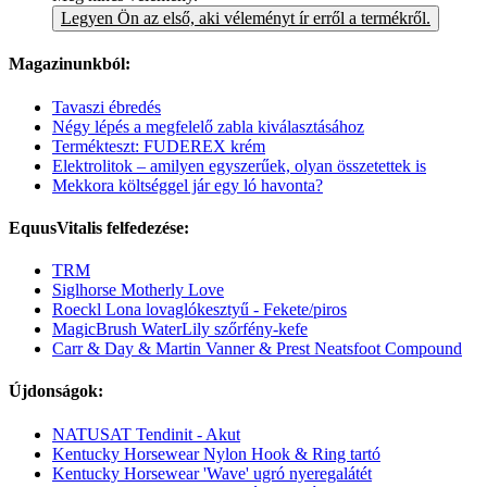
Legyen Ön az első, aki véleményt ír erről a termékről.
Magazinunkból:
Tavaszi ébredés
Négy lépés a megfelelő zabla kiválasztásához
Termékteszt: FUDEREX krém
Elektrolitok – amilyen egyszerűek, olyan összetettek is
Mekkora költséggel jár egy ló havonta?
EquusVitalis felfedezése:
TRM
Siglhorse Motherly Love
Roeckl Lona lovaglókesztyű - Fekete/piros
MagicBrush WaterLily szőrfény-kefe
Carr & Day & Martin Vanner & Prest Neatsfoot Compound
Újdonságok:
NATUSAT Tendinit - Akut
Kentucky Horsewear Nylon Hook & Ring tartó
Kentucky Horsewear 'Wave' ugró nyeregalátét