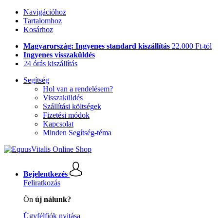
Navigációhoz
Tartalomhoz
Kosárhoz
Magyarország: Ingyenes standard kiszállítás
22.000 Ft-tól
Ingyenes visszaküldés
24 órás kiszállítás
Segítség
Hol van a rendelésem?
Visszaküldés
Szállítási költségek
Fizetési módok
Kapcsolat
Minden Segítség-téma
Bejelentkezés
Feliratkozás
Ön
új nálunk?
Ügyfélfiók nyitása