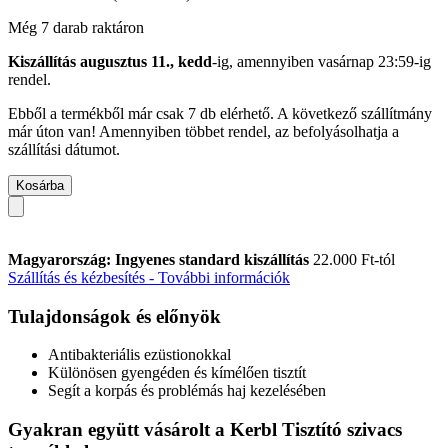
Még 7 darab raktáron
Kiszállítás augusztus 11., kedd
-ig, amennyiben
vasárnap 23:59-ig
rendel.
Ebből a termékből már csak 7 db elérhető. A következő szállítmány
már úton van! Amennyiben többet rendel, az befolyásolhatja a
szállítási dátumot.
Kosárba
Magyarország: Ingyenes standard kiszállítás
22.000 Ft-tól
Szállítás és kézbesítés - További információk
Tulajdonságok és előnyök
Antibakteriális ezüstionokkal
Különösen gyengéden és kímélően tisztít
Segít a korpás és problémás haj kezelésében
Gyakran együtt vásárolt a Kerbl Tisztító szivacs