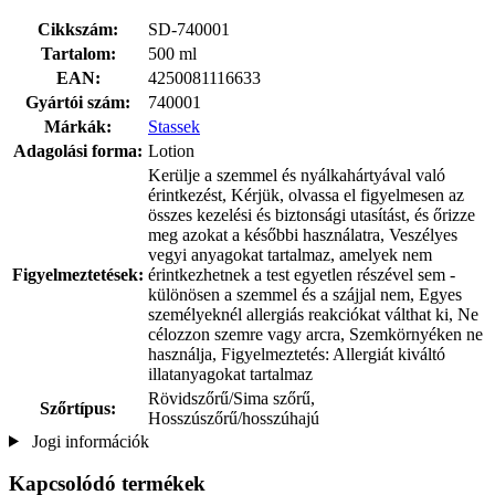
Cikkszám:
SD-740001
Tartalom:
500 ml
EAN:
4250081116633
Gyártói szám:
740001
Márkák:
Stassek
Adagolási forma:
Lotion
Kerülje a szemmel és nyálkahártyával való
érintkezést, Kérjük, olvassa el figyelmesen az
összes kezelési és biztonsági utasítást, és őrizze
meg azokat a későbbi használatra, Veszélyes
vegyi anyagokat tartalmaz, amelyek nem
Figyelmeztetések:
érintkezhetnek a test egyetlen részével sem -
különösen a szemmel és a szájjal nem, Egyes
személyeknél allergiás reakciókat válthat ki, Ne
célozzon szemre vagy arcra, Szemkörnyéken ne
használja, Figyelmeztetés: Allergiát kiváltó
illatanyagokat tartalmaz
Rövidszőrű/Sima szőrű,
Szőrtípus:
Hosszúszőrű/hosszúhajú
Jogi információk
Kapcsolódó termékek