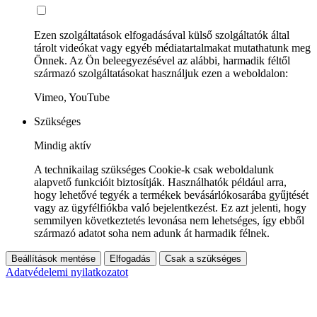
Ezen szolgáltatások elfogadásával külső szolgáltatók által
tárolt videókat vagy egyéb médiatartalmakat mutathatunk meg
Önnek. Az Ön beleegyezésével az alábbi, harmadik féltől
származó szolgáltatásokat használjuk ezen a weboldalon:
Vimeo, YouTube
Szükséges
Mindig aktív
A technikailag szükséges Cookie-k csak weboldalunk
alapvető funkcióit biztosítják. Használhatók például arra,
hogy lehetővé tegyék a termékek bevásárlókosarába gyűjtését
vagy az ügyfélfiókba való bejelentkezést. Ez azt jelenti, hogy
semmilyen következtetés levonása nem lehetséges, így ebből
származó adatot soha nem adunk át harmadik félnek.
Beállítások mentése
Elfogadás
Csak a szükséges
Adatvédelemi nyilatkozatot