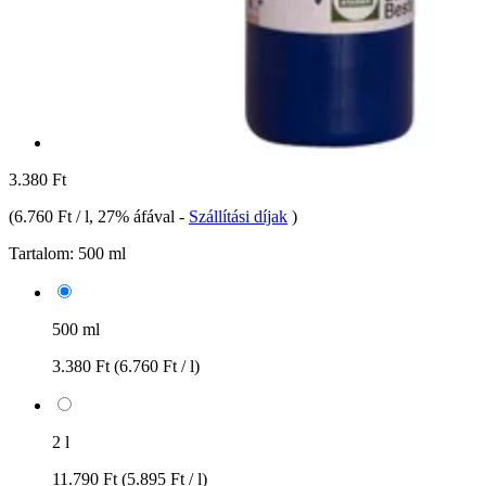
3.380 Ft
(
6.760 Ft / l
, 27% áfával
-
Szállítási díjak
)
Tartalom:
500 ml
500 ml
3.380 Ft
(6.760 Ft / l)
2 l
11.790 Ft
(5.895 Ft / l)