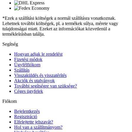
*Ezek a szállítási költségek a normál szállításra vonatkoznak.
Lehetnek további költségek, pl. a termékek súlya, mérete vagy
tulajdonságai miatt. Ezeket az információkat közvetlenül a
termékleírásban találja.
Segítség
Hogyan adjak le rendelést
Fizetési módok
Ügyfélfiókom
Szállítás
Visszaküldés és visszatérítés
Akciók és utalványok
További segítségre van szüksége?
Céges ügyfelek
Fiókom
Bejelentkezés
Regisztráció
Elfelejtette jelszavát?
Hol van a szállítmányom?