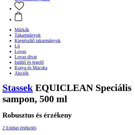
Márkák
Takarmányok
Kiegészítő takarmányok
Ló
Lovas
Lovas divat
Istálló és legelő
Kutya és Macska
Akciók
Stassek
EQUICLEAN Speciális
sampon, 500 ml
Robusztus és érzékeny
2 Eddigi értékelés