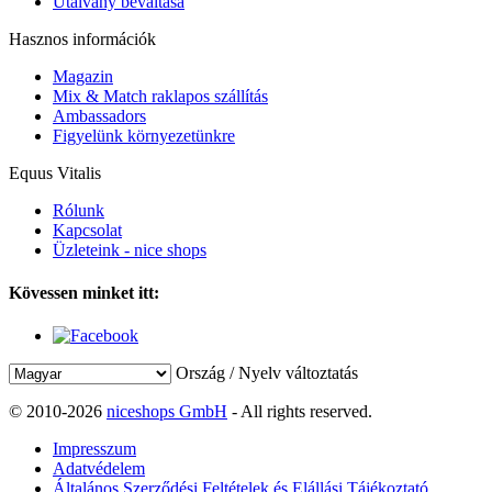
Utalvány beváltása
Hasznos információk
Magazin
Mix & Match raklapos szállítás
Ambassadors
Figyelünk környezetünkre
Equus Vitalis
Rólunk
Kapcsolat
Üzleteink - nice shops
Kövessen minket itt:
Ország / Nyelv változtatás
© 2010-2026
niceshops GmbH
- All rights reserved.
Impresszum
Adatvédelem
Általános Szerződési Feltételek és Elállási Tájékoztató