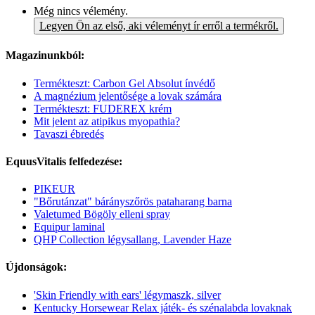
Még nincs vélemény.
Legyen Ön az első, aki véleményt ír erről a termékről.
Magazinunkból:
Termékteszt: Carbon Gel Absolut ínvédő
A magnézium jelentősége a lovak számára
Termékteszt: FUDEREX krém
Mit jelent az atipikus myopathia?
Tavaszi ébredés
EquusVitalis felfedezése:
PIKEUR
"Bőrutánzat" bárányszőrös pataharang barna
Valetumed Bögöly elleni spray
Equipur laminal
QHP Collection légysallang, Lavender Haze
Újdonságok:
'Skin Friendly with ears' légymaszk, silver
Kentucky Horsewear Relax játék- és szénalabda lovaknak