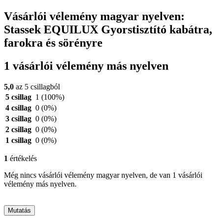
Vásárlói vélemény magyar nyelven:
Stassek EQUILUX Gyorstisztító kabátra,
farokra és sörényre
1 vásárlói vélemény más nyelven
5,0
az 5 csillagból
5 csillag
1
(100%)
4 csillag
0
(0%)
3 csillag
0
(0%)
2 csillag
0
(0%)
1 csillag
0
(0%)
1
értékelés
Még nincs vásárlói vélemény magyar nyelven, de van 1 vásárlói
vélemény más nyelven.
Mutatás