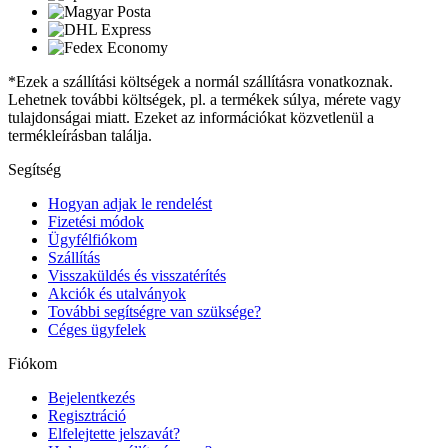
*Ezek a szállítási költségek a normál szállításra vonatkoznak.
Lehetnek további költségek, pl. a termékek súlya, mérete vagy
tulajdonságai miatt. Ezeket az információkat közvetlenül a
termékleírásban találja.
Segítség
Hogyan adjak le rendelést
Fizetési módok
Ügyfélfiókom
Szállítás
Visszaküldés és visszatérítés
Akciók és utalványok
További segítségre van szüksége?
Céges ügyfelek
Fiókom
Bejelentkezés
Regisztráció
Elfelejtette jelszavát?