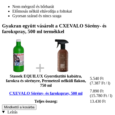
Nem mérgező és bőrbarát
Előmosás nélkül eltávolítja a foltokat
Gyorsan szárad és nincs szaga
Gyakran együtt vásárolt a CXEVALO Sörény- és
farokspray, 500 ml termékkel
Stassek EQUILUX Gyorstisztító kabátra,
5.540 Ft
farokra és sörényre, Permetező nélküli flakon,
(7.387 Ft / l)
750 ml
7.890 Ft
CXEVALO Sörény- és farokspray, 500 ml
(15.780 Ft / l)
Teljes összeg:
13.430 Ft
Mindkettő a kosárba
Leírás