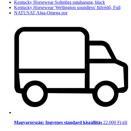
Kentucky Horsewear Solimbra pataharang, black
Kentucky Horsewear 'Wellington soundless' fülvédő, Full
NATUSAT Alga-Omega por
Magyarország: Ingyenes standard kiszállítás
22.000 Ft-tól