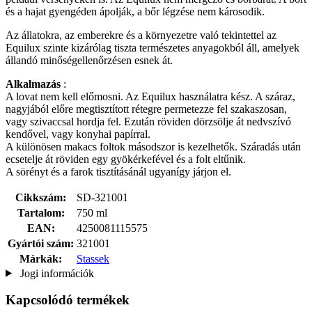
és a hajat gyengéden ápolják, a bőr légzése nem károsodik.
Az állatokra, az emberekre és a környezetre való tekintettel az
Equilux szinte kizárólag tiszta természetes anyagokból áll, amelyek
állandó minőségellenőrzésen esnek át.
Alkalmazás
:
A lovat nem kell előmosni. Az Equilux használatra kész. A száraz,
nagyjából előre megtisztított rétegre permetezze fel szakaszosan,
vagy szivaccsal hordja fel. Ezután röviden dörzsölje át nedvszívó
kendővel, vagy konyhai papírral.
A különösen makacs foltok másodszor is kezelhetők. Száradás után
ecsetelje át röviden egy gyökérkefével és a folt eltűnik.
A sörényt és a farok tisztításánál ugyanígy járjon el.
Cikkszám:
SD-321001
Tartalom:
750 ml
EAN:
4250081115575
Gyártói szám:
321001
Márkák:
Stassek
Jogi információk
Kapcsolódó termékek