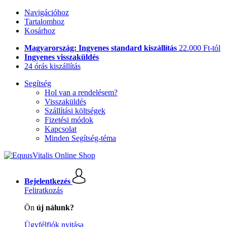
Navigációhoz
Tartalomhoz
Kosárhoz
Magyarország: Ingyenes standard kiszállítás
22.000 Ft-tól
Ingyenes visszaküldés
24 órás kiszállítás
Segítség
Hol van a rendelésem?
Visszaküldés
Szállítási költségek
Fizetési módok
Kapcsolat
Minden Segítség-téma
Bejelentkezés
Feliratkozás
Ön
új nálunk?
Ügyfélfiók nyitása