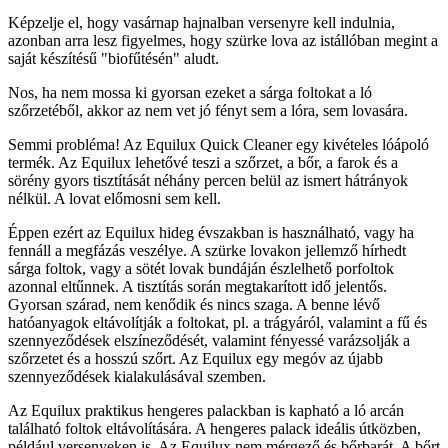
Képzelje el, hogy vasárnap hajnalban versenyre kell indulnia,
azonban arra lesz figyelmes, hogy szürke lova az istállóban megint a
saját készítésű "biofűtésén" aludt.
Nos, ha nem mossa ki gyorsan ezeket a sárga foltokat a ló
szőrzetéből, akkor az nem vet jó fényt sem a lóra, sem lovasára.
Semmi probléma! Az Equilux Quick Cleaner egy kivételes lóápoló
termék. Az Equilux lehetővé teszi a szőrzet, a bőr, a farok és a
sörény gyors tisztítását néhány percen belül az ismert hátrányok
nélkül. A lovat előmosni sem kell.
Éppen ezért az Equilux hideg évszakban is használható, vagy ha
fennáll a megfázás veszélye. A szürke lovakon jellemző hírhedt
sárga foltok, vagy a sötét lovak bundáján észlelhető porfoltok
azonnal eltűnnek. A tisztítás során megtakarított idő jelentős.
Gyorsan szárad, nem kenődik és nincs szaga. A benne lévő
hatóanyagok eltávolítják a foltokat, pl. a trágyáról, valamint a fű és
szennyeződések elszíneződését, valamint fényessé varázsolják a
szőrzetet és a hosszú szőrt. Az Equilux egy megóv az újabb
szennyeződések kialakulásával szemben.
Az Equilux praktikus hengeres palackban is kapható a ló arcán
található foltok eltávolítására. A hengeres palack ideális útközben,
például versenyeken is. Az Equilux nem mérgező és bőrbarát. A bőrt