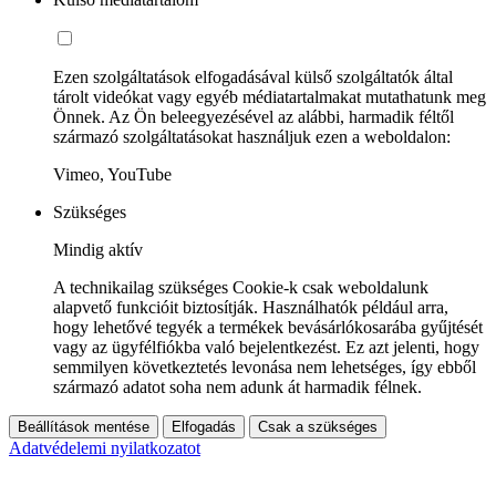
Ezen szolgáltatások elfogadásával külső szolgáltatók által
tárolt videókat vagy egyéb médiatartalmakat mutathatunk meg
Önnek. Az Ön beleegyezésével az alábbi, harmadik féltől
származó szolgáltatásokat használjuk ezen a weboldalon:
Vimeo, YouTube
Szükséges
Mindig aktív
A technikailag szükséges Cookie-k csak weboldalunk
alapvető funkcióit biztosítják. Használhatók például arra,
hogy lehetővé tegyék a termékek bevásárlókosarába gyűjtését
vagy az ügyfélfiókba való bejelentkezést. Ez azt jelenti, hogy
semmilyen következtetés levonása nem lehetséges, így ebből
származó adatot soha nem adunk át harmadik félnek.
Beállítások mentése
Elfogadás
Csak a szükséges
Adatvédelemi nyilatkozatot