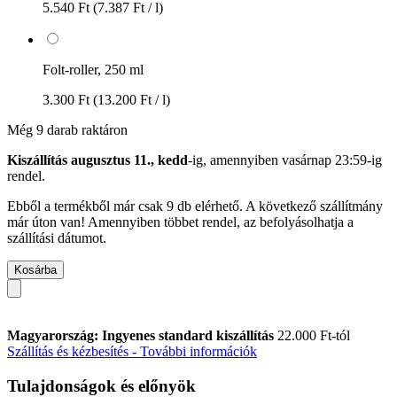
5.540 Ft
(7.387 Ft / l)
Folt-roller, 250 ml
3.300 Ft
(13.200 Ft / l)
Még 9 darab raktáron
Kiszállítás augusztus 11., kedd
-ig, amennyiben
vasárnap 23:59-ig
rendel.
Ebből a termékből már csak 9 db elérhető. A következő szállítmány
már úton van! Amennyiben többet rendel, az befolyásolhatja a
szállítási dátumot.
Kosárba
Magyarország: Ingyenes standard kiszállítás
22.000 Ft-tól
Szállítás és kézbesítés - További információk
Tulajdonságok és előnyök