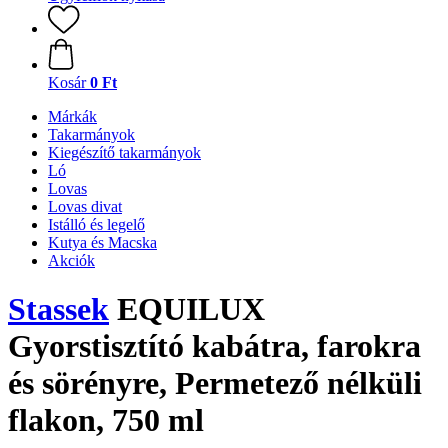
Kosár
0 Ft
Márkák
Takarmányok
Kiegészítő takarmányok
Ló
Lovas
Lovas divat
Istálló és legelő
Kutya és Macska
Akciók
Stassek
EQUILUX
Gyorstisztító kabátra, farokra
és sörényre, Permetező nélküli
flakon, 750 ml