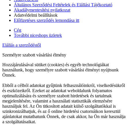
Általános Szerződési Feltételek és Elállási Tájékoztató
Akadálymentesítési nyilatkozat
Adatvédelmi beállítások
Előfizetéses szerződés lemondása itt
Cég
További niceshops üzletek
Elállás a szerződéstől
Személyre szabott vásárlási élmény
Hozzájárulásával sütiket (cookies) és egyéb technológiákat
használunk, hogy személyre szabott vásárlási élményt nyújtsunk
Önnek.
Ebből a célból adatokat gyűjtünk felhasználóinkról, viselkedésükről
és eszközeikről. Ezeket az adatokat weboldalunk folyamatos
optimalizálására és személyre szabott hirdetések és tartalmak
megjelenítésére, valamint a használati statisztikák elemzésére
használjuk fel. Az Ön titkosított adatait külső szolgáltatókkal is
szinkronizálhatjuk, és az ő online hirdetési csatornáikon keresztül
ajánlatokat mutathatunk Önnek, de csak akkor, ha Ön már használja
a szolgáltatásaikat.