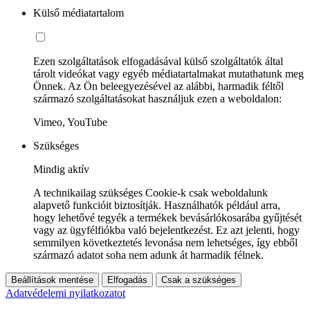
Külső médiatartalom
Ezen szolgáltatások elfogadásával külső szolgáltatók által
tárolt videókat vagy egyéb médiatartalmakat mutathatunk meg
Önnek. Az Ön beleegyezésével az alábbi, harmadik féltől
származó szolgáltatásokat használjuk ezen a weboldalon:
Vimeo, YouTube
Szükséges
Mindig aktív
A technikailag szükséges Cookie-k csak weboldalunk
alapvető funkcióit biztosítják. Használhatók például arra,
hogy lehetővé tegyék a termékek bevásárlókosarába gyűjtését
vagy az ügyfélfiókba való bejelentkezést. Ez azt jelenti, hogy
semmilyen következtetés levonása nem lehetséges, így ebből
származó adatot soha nem adunk át harmadik félnek.
Beállítások mentése
Elfogadás
Csak a szükséges
Adatvédelemi nyilatkozatot