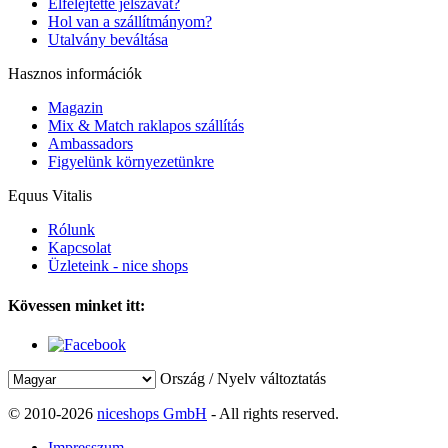
Elfelejtette jelszavát?
Hol van a szállítmányom?
Utalvány beváltása
Hasznos információk
Magazin
Mix & Match raklapos szállítás
Ambassadors
Figyelünk környezetünkre
Equus Vitalis
Rólunk
Kapcsolat
Üzleteink - nice shops
Kövessen minket itt:
Ország / Nyelv változtatás
© 2010-2026
niceshops GmbH
- All rights reserved.
Impresszum