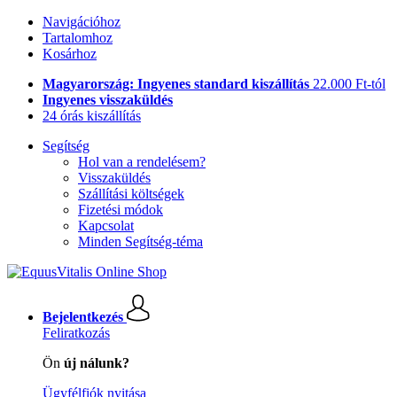
Navigációhoz
Tartalomhoz
Kosárhoz
Magyarország: Ingyenes standard kiszállítás
22.000 Ft-tól
Ingyenes visszaküldés
24 órás kiszállítás
Segítség
Hol van a rendelésem?
Visszaküldés
Szállítási költségek
Fizetési módok
Kapcsolat
Minden Segítség-téma
Bejelentkezés
Feliratkozás
Ön
új nálunk?
Ügyfélfiók nyitása