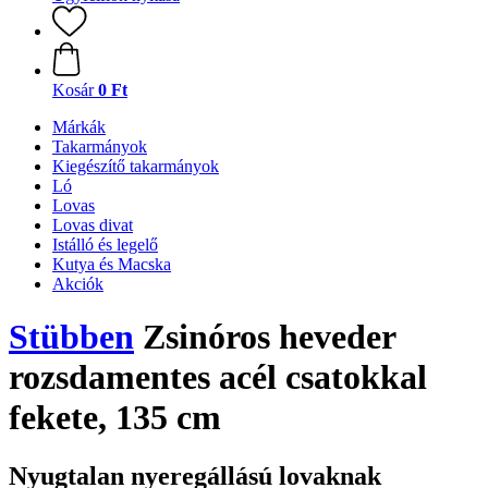
Kosár
0 Ft
Márkák
Takarmányok
Kiegészítő takarmányok
Ló
Lovas
Lovas divat
Istálló és legelő
Kutya és Macska
Akciók
Stübben
Zsinóros heveder
rozsdamentes acél csatokkal
fekete, 135 cm
Nyugtalan nyeregállású lovaknak