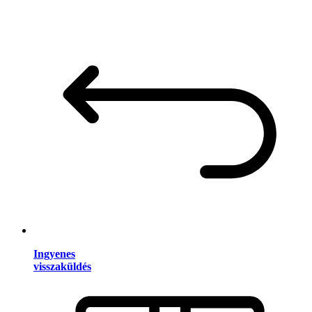
Ingyenes
visszaküldés