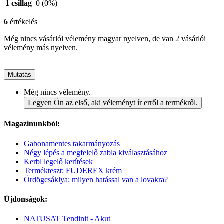
1 csillag
0
(0%)
6
értékelés
Még nincs vásárlói vélemény magyar nyelven, de van 2 vásárlói
vélemény más nyelven.
Mutatás
Még nincs vélemény.
Legyen Ön az első, aki véleményt ír erről a termékről.
Magazinunkból:
Gabonamentes takarmányozás
Négy lépés a megfelelő zabla kiválasztásához
Kerbl legelő kerítések
Termékteszt: FUDEREX krém
Ördögcsáklya: milyen hatással van a lovakra?
Újdonságok:
NATUSAT Tendinit - Akut