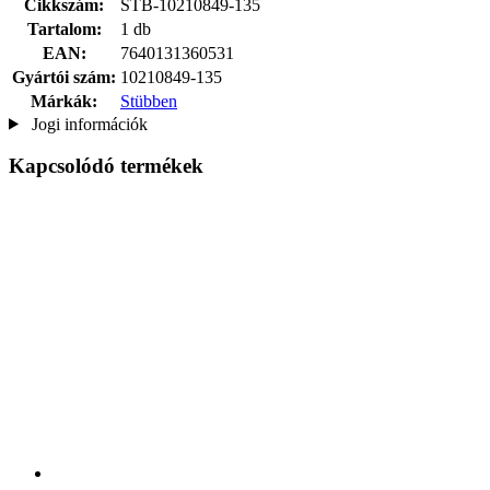
Cikkszám:
STB-10210849-135
Tartalom:
1 db
EAN:
7640131360531
Gyártói szám:
10210849-135
Márkák:
Stübben
Jogi információk
Kapcsolódó termékek