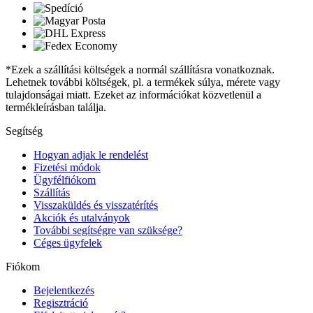
*Ezek a szállítási költségek a normál szállításra vonatkoznak.
Lehetnek további költségek, pl. a termékek súlya, mérete vagy
tulajdonságai miatt. Ezeket az információkat közvetlenül a
termékleírásban találja.
Segítség
Hogyan adjak le rendelést
Fizetési módok
Ügyfélfiókom
Szállítás
Visszaküldés és visszatérítés
Akciók és utalványok
További segítségre van szüksége?
Céges ügyfelek
Fiókom
Bejelentkezés
Regisztráció