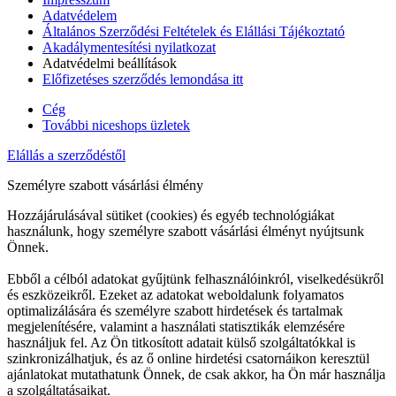
Adatvédelem
Általános Szerződési Feltételek és Elállási Tájékoztató
Akadálymentesítési nyilatkozat
Adatvédelmi beállítások
Előfizetéses szerződés lemondása itt
Cég
További niceshops üzletek
Elállás a szerződéstől
Személyre szabott vásárlási élmény
Hozzájárulásával sütiket (cookies) és egyéb technológiákat
használunk, hogy személyre szabott vásárlási élményt nyújtsunk
Önnek.
Ebből a célból adatokat gyűjtünk felhasználóinkról, viselkedésükről
és eszközeikről. Ezeket az adatokat weboldalunk folyamatos
optimalizálására és személyre szabott hirdetések és tartalmak
megjelenítésére, valamint a használati statisztikák elemzésére
használjuk fel. Az Ön titkosított adatait külső szolgáltatókkal is
szinkronizálhatjuk, és az ő online hirdetési csatornáikon keresztül
ajánlatokat mutathatunk Önnek, de csak akkor, ha Ön már használja
a szolgáltatásaikat.