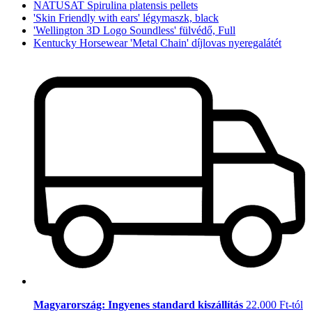
NATUSAT Spirulina platensis pellets
'Skin Friendly with ears' légymaszk, black
'Wellington 3D Logo Soundless' fülvédő, Full
Kentucky Horsewear 'Metal Chain' díjlovas nyeregalátét
Magyarország: Ingyenes standard kiszállítás
22.000 Ft-tól