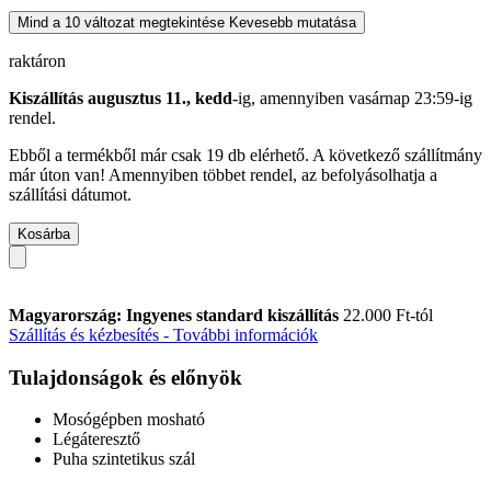
Mind a 10 változat megtekintése
Kevesebb mutatása
raktáron
Kiszállítás augusztus 11., kedd
-ig, amennyiben
vasárnap 23:59-ig
rendel.
Ebből a termékből már csak 19 db elérhető. A következő szállítmány
már úton van! Amennyiben többet rendel, az befolyásolhatja a
szállítási dátumot.
Kosárba
Magyarország: Ingyenes standard kiszállítás
22.000 Ft-tól
Szállítás és kézbesítés - További információk
Tulajdonságok és előnyök
Mosógépben mosható
Légáteresztő
Puha szintetikus szál