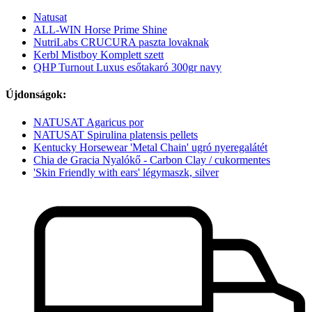
Natusat
ALL-WIN Horse Prime Shine
NutriLabs CRUCURA paszta lovaknak
Kerbl Mistboy Komplett szett
QHP Turnout Luxus esőtakaró 300gr navy
Újdonságok:
NATUSAT Agaricus por
NATUSAT Spirulina platensis pellets
Kentucky Horsewear 'Metal Chain' ugró nyeregalátét
Chia de Gracia Nyalókő - Carbon Clay / cukormentes
'Skin Friendly with ears' légymaszk, silver