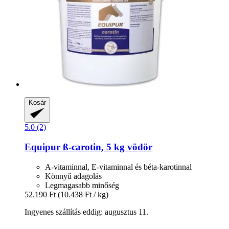
Kosár
5.0 (2)
Equipur
ß-​carotin, 5 kg vödör
A-vitaminnal, E-vitaminnal és béta-karotinnal
Könnyű adagolás
Legmagasabb minőség
52.190 Ft
(10.438 Ft / kg)
Ingyenes szállítás eddig: augusztus 11.