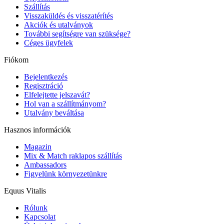
Szállítás
Visszaküldés és visszatérítés
Akciók és utalványok
További segítségre van szüksége?
Céges ügyfelek
Fiókom
Bejelentkezés
Regisztráció
Elfelejtette jelszavát?
Hol van a szállítmányom?
Utalvány beváltása
Hasznos információk
Magazin
Mix & Match raklapos szállítás
Ambassadors
Figyelünk környezetünkre
Equus Vitalis
Rólunk
Kapcsolat