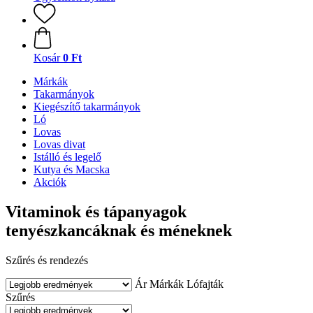
Kosár
0 Ft
Márkák
Takarmányok
Kiegészítő takarmányok
Ló
Lovas
Lovas divat
Istálló és legelő
Kutya és Macska
Akciók
Vitaminok és tápanyagok
tenyészkancáknak és méneknek
Szűrés és rendezés
Ár
Márkák
Lófajták
Szűrés