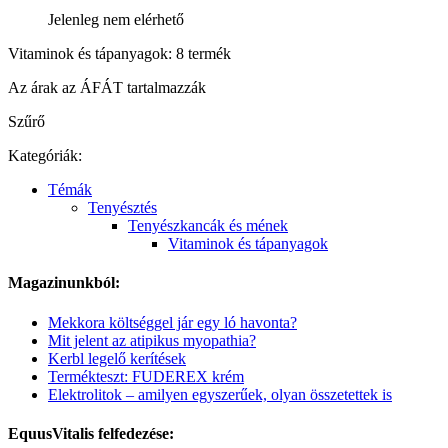
Jelenleg nem elérhető
Vitaminok és tápanyagok: 8 termék
Az árak az ÁFÁT tartalmazzák
Szűrő
Kategóriák:
Témák
Tenyésztés
Tenyészkancák és mének
Vitaminok és tápanyagok
Magazinunkból:
Mekkora költséggel jár egy ló havonta?
Mit jelent az atipikus myopathia?
Kerbl legelő kerítések
Termékteszt: FUDEREX krém
Elektrolitok – amilyen egyszerűek, olyan összetettek is
EquusVitalis felfedezése: