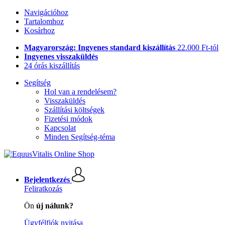
Navigációhoz
Tartalomhoz
Kosárhoz
Magyarország: Ingyenes standard kiszállítás
22.000 Ft-tól
Ingyenes visszaküldés
24 órás kiszállítás
Segítség
Hol van a rendelésem?
Visszaküldés
Szállítási költségek
Fizetési módok
Kapcsolat
Minden Segítség-téma
Bejelentkezés
Feliratkozás
Ön
új nálunk?
Ügyfélfiók nyitása