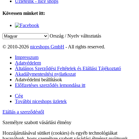
Üzleteink - nice shops
Kövessen minket itt:
Ország / Nyelv változtatás
© 2010-2026
niceshops GmbH
- All rights reserved.
Impresszum
Adatvédelem
Általános Szerződési Feltételek és Elállási Tájékoztató
Akadálymentesítési nyilatkozat
Adatvédelmi beállítások
Előfizetéses szerződés lemondása itt
Cég
További niceshops üzletek
Elállás a szerződéstől
Személyre szabott vásárlási élmény
Hozzájárulásával sütiket (cookies) és egyéb technológiákat
használunk, hogy személyre szabott vásárlási élményt nyújtsunk