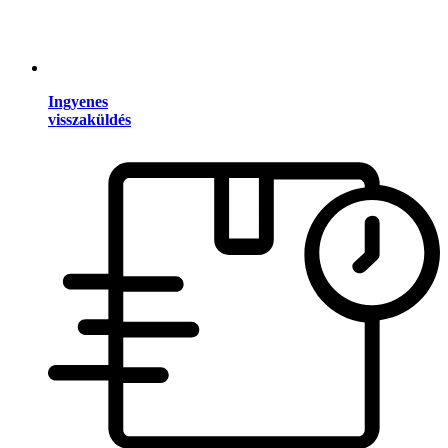
Ingyenes
visszaküldés