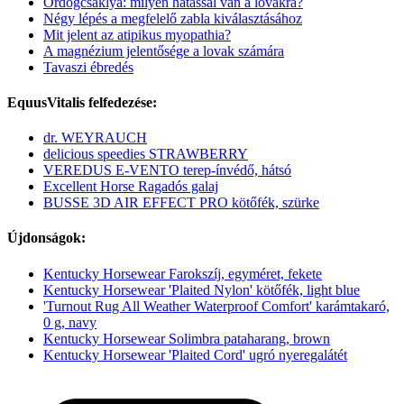
Ördögcsáklya: milyen hatással van a lovakra?
Négy lépés a megfelelő zabla kiválasztásához
Mit jelent az atipikus myopathia?
A magnézium jelentősége a lovak számára
Tavaszi ébredés
EquusVitalis felfedezése:
dr. WEYRAUCH
delicious speedies STRAWBERRY
VEREDUS E-VENTO terep-ínvédő, hátsó
Excellent Horse Ragadós galaj
BUSSE 3D AIR EFFECT PRO kötőfék, szürke
Újdonságok:
Kentucky Horsewear Farokszíj, egyméret, fekete
Kentucky Horsewear 'Plaited Nylon' kötőfék, light blue
'Turnout Rug All Weather Waterproof Comfort' karámtakaró,
0 g, navy
Kentucky Horsewear Solimbra pataharang, brown
Kentucky Horsewear 'Plaited Cord' ugró nyeregalátét