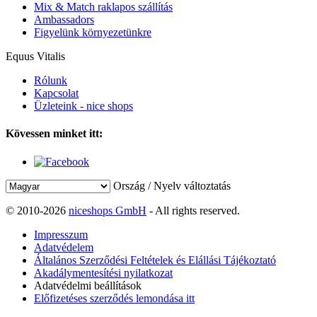
Mix & Match raklapos szállítás
Ambassadors
Figyelünk környezetünkre
Equus Vitalis
Rólunk
Kapcsolat
Üzleteink - nice shops
Kövessen minket itt:
Ország / Nyelv változtatás
© 2010-2026
niceshops GmbH
- All rights reserved.
Impresszum
Adatvédelem
Általános Szerződési Feltételek és Elállási Tájékoztató
Akadálymentesítési nyilatkozat
Adatvédelmi beállítások
Előfizetéses szerződés lemondása itt