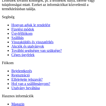
Lehetnek további költségek, pl. a termékek súlya, mérete vagy
tulajdonságai miatt. Ezeket az információkat közvetlenül a
termékleírásban találja.
Segítség
Hogyan adjak le rendelést
Fizetési módok
Ügyfélfiókom
Szállítás
Visszaküldés és visszatérítés
Akciók és utalványok
További segítségre van szüksége?
Céges ügyfelek
Fiókom
Bejelentkezés
Regisztráció
Elfelejtette jelszavát?
Hol van a szállítmányom?
Utalvány beváltása
Hasznos információk
Magazin