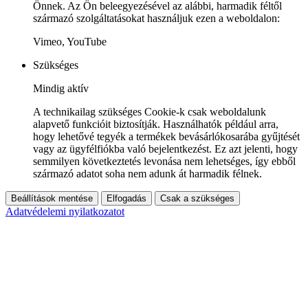
Önnek. Az Ön beleegyezésével az alábbi, harmadik féltől
származó szolgáltatásokat használjuk ezen a weboldalon:
Vimeo, YouTube
Szükséges
Mindig aktív
A technikailag szükséges Cookie-k csak weboldalunk
alapvető funkcióit biztosítják. Használhatók például arra,
hogy lehetővé tegyék a termékek bevásárlókosarába gyűjtését
vagy az ügyfélfiókba való bejelentkezést. Ez azt jelenti, hogy
semmilyen következtetés levonása nem lehetséges, így ebből
származó adatot soha nem adunk át harmadik félnek.
Beállítások mentése
Elfogadás
Csak a szükséges
Adatvédelemi nyilatkozatot