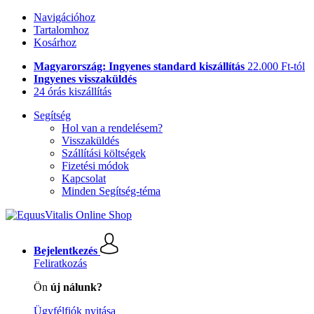
Navigációhoz
Tartalomhoz
Kosárhoz
Magyarország: Ingyenes standard kiszállítás
22.000 Ft-tól
Ingyenes visszaküldés
24 órás kiszállítás
Segítség
Hol van a rendelésem?
Visszaküldés
Szállítási költségek
Fizetési módok
Kapcsolat
Minden Segítség-téma
Bejelentkezés
Feliratkozás
Ön
új nálunk?
Ügyfélfiók nyitása