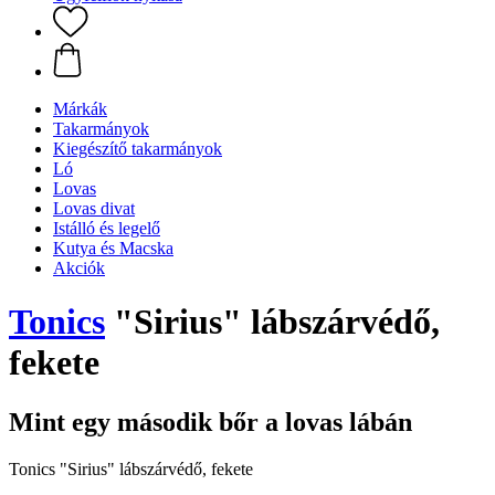
Márkák
Takarmányok
Kiegészítő takarmányok
Ló
Lovas
Lovas divat
Istálló és legelő
Kutya és Macska
Akciók
Tonics
"Sirius" lábszárvédő,
fekete
Mint egy második bőr a lovas lábán
Tonics "Sirius" lábszárvédő, fekete