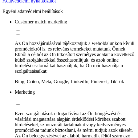
Adatvédelemi nyilatkozatot
Egyéni adatvédelmi beállítások
Customer match marketing
Az Ön hozzájárulásával tájékoztatjuk a weboldalunkon kívüli
promóciókról is, és releváns termékeket mutatunk Önnek.
Ebből a célból az Ön titkosított személyes adatait a következő
külső szolgáltatókkal összehasonlítjuk, és azok online
hirdetési csatornáikat használjuk, ha Ön már használja a
szolgáltatásaikat:
Bing, Criteo, Meta, Google, LinkedIn, Pinterest, TikTok
Marketing
Ezen szolgáltatások elfogadásával az Ön böngészési és
vásárlási magatartása alapján érdeklődési köréhez szabott
hirdetéseket, szponzorált tartalmakat vagy kedvezményes
promóciókat tudunk biztosítani, és mérni tudjuk azok sikerét.
Az Ön beleegyezésével az alábbi, harmadik féltől származó