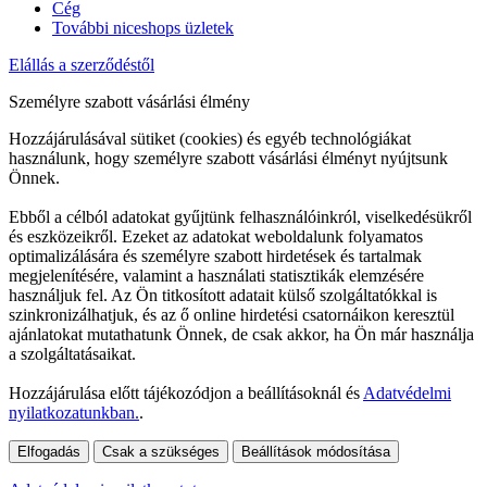
Cég
További niceshops üzletek
Elállás a szerződéstől
Személyre szabott vásárlási élmény
Hozzájárulásával sütiket (cookies) és egyéb technológiákat
használunk, hogy személyre szabott vásárlási élményt nyújtsunk
Önnek.
Ebből a célból adatokat gyűjtünk felhasználóinkról, viselkedésükről
és eszközeikről. Ezeket az adatokat weboldalunk folyamatos
optimalizálására és személyre szabott hirdetések és tartalmak
megjelenítésére, valamint a használati statisztikák elemzésére
használjuk fel. Az Ön titkosított adatait külső szolgáltatókkal is
szinkronizálhatjuk, és az ő online hirdetési csatornáikon keresztül
ajánlatokat mutathatunk Önnek, de csak akkor, ha Ön már használja
a szolgáltatásaikat.
Hozzájárulása előtt tájékozódjon a beállításoknál és
Adatvédelmi
nyilatkozatunkban.
.
Elfogadás
Csak a szükséges
Beállítások módosítása