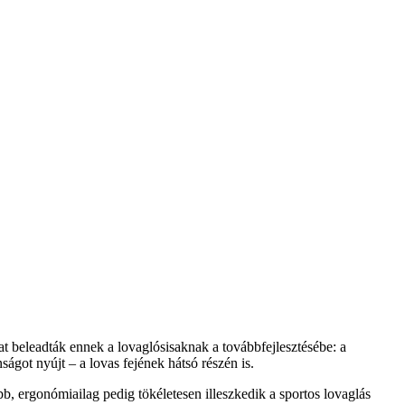
at beleadták ennek a lovaglósisaknak a továbbfejlesztésébe: a
ágot nyújt – a lovas fejének hátsó részén is.
b, ergonómiailag pedig tökéletesen illeszkedik a sportos lovaglás