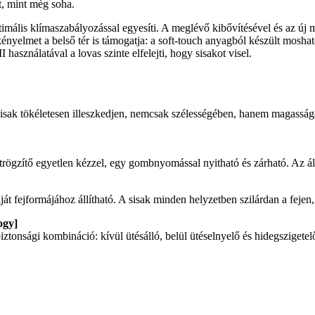
, mint még soha.
timális klímaszabályozással egyesíti. A meglévő kibővítésével és az új 
 kényelmet a belső tér is támogatja: a soft-touch anyagból készült mosh
használatával a lovas szinte elfelejti, hogy sisakot visel.
k tökéletesen illeszkedjen, nemcsak szélességében, hanem magasságában 
ögzítő egyetlen kézzel, egy gombnyomással nyitható és zárható. Az álls
t fejformájához állítható. A sisak minden helyzetben szilárdan a fejen,
ogy]
ztonsági kombináció: kívül ütésálló, belül ütéselnyelő és hidegszigetel