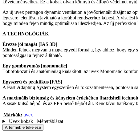
követelményeihez. Ez a kobak olyan könnyű és átfogó védelmet nyújt
Az új uvex pentagon dynamic ventilation a jövőorientált dizájnt az op
légcsere jelentősen javítható a korábbi rendszerhez képest. A viselési
hogy minden fejen mindig optimálisan illeszkedjen. Az új perfexxion II 
A TECHNOLÓGIÁK
Érezze jól magát [IAS 3D]
Minden fejnek megvan a maga egyedi formája, így ahhoz, hogy egy sisa
pontossággal a fejhez állítható.
Egy gombnyomás [monomatic]
Többfokozatú és anatómiailag kialakított: az uvex Monomatic komfortr
Egyszerű és praktikus [FAS]
A
F
ast-
A
dapting-
S
ystem egyszerűen és fokozatmentesen, pontosan sajá
A maximális biztonság és kényelem érdekében [hardshell technol
A sisak külső héjból és az EPS belső héjból áll. Rendkívül hatékony bi
Márkák:
uvex
Uvex kobak - Mérettáblázat
A termék értékelése