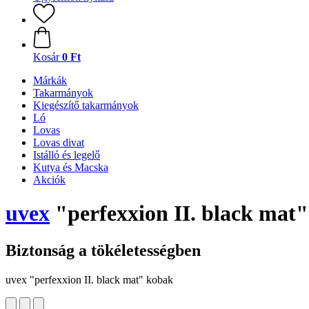
Kosár
0 Ft
Márkák
Takarmányok
Kiegészítő takarmányok
Ló
Lovas
Lovas divat
Istálló és legelő
Kutya és Macska
Akciók
uvex
"perfexxion II. black mat
Biztonság a tökéletességben
uvex "perfexxion II. black mat" kobak