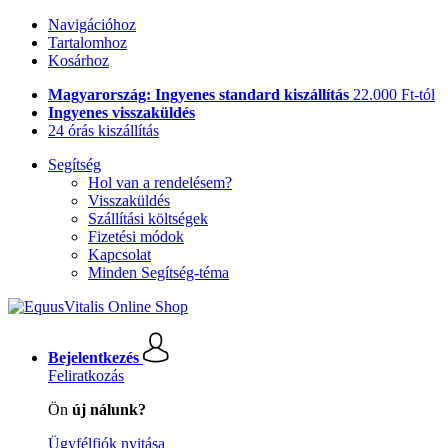
Navigációhoz
Tartalomhoz
Kosárhoz
Magyarország: Ingyenes standard kiszállítás
22.000 Ft-tól
Ingyenes visszaküldés
24 órás kiszállítás
Segítség
Hol van a rendelésem?
Visszaküldés
Szállítási költségek
Fizetési módok
Kapcsolat
Minden Segítség-téma
Bejelentkezés
Feliratkozás
Ön
új nálunk?
Ügyfélfiók nyitása