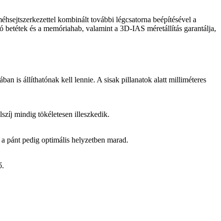
méhsejtszerkezettel kombinált további légcsatorna beépítésével a
ató betétek és a memóriahab, valamint a 3D-IAS méretállítás garantálja,
is állíthatónak kell lennie. A sisak pillanatok alatt milliméteres
zíj mindig tökéletesen illeszkedik.
 a pánt pedig optimális helyzetben marad.
ő.