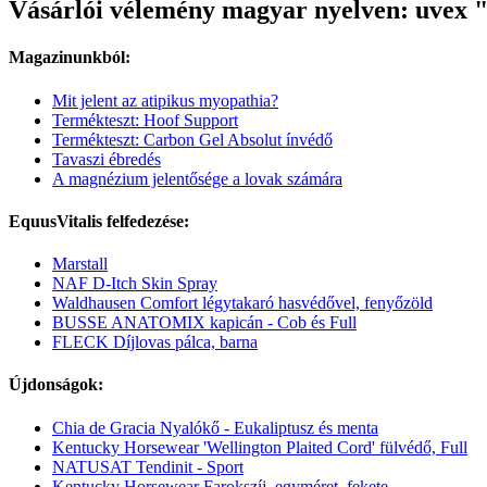
Vásárlói vélemény magyar nyelven: uvex "
Magazinunkból:
Mit jelent az atipikus myopathia?
Termékteszt: Hoof Support
Termékteszt: Carbon Gel Absolut ínvédő
Tavaszi ébredés
A magnézium jelentősége a lovak számára
EquusVitalis felfedezése:
Marstall
NAF D-Itch Skin Spray
Waldhausen Comfort légytakaró hasvédővel, fenyőzöld
BUSSE ANATOMIX kapicán - Cob és Full
FLECK Díjlovas pálca, barna
Újdonságok:
Chia de Gracia Nyalókő - Eukaliptusz és menta
Kentucky Horsewear 'Wellington Plaited Cord' fülvédő, Full
NATUSAT Tendinit - Sport
Kentucky Horsewear Farokszíj, egyméret, fekete