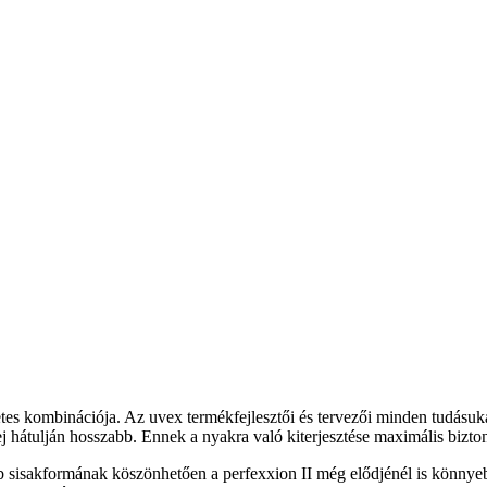
etes kombinációja. Az uvex termékfejlesztői és tervezői minden tudásuk
j hátulján hosszabb. Ennek a nyakra való kiterjesztése maximális biztons
bb sisakformának köszönhetően a perfexxion II még elődjénél is könnyeb