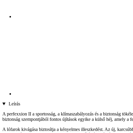
Leírás
A perfexxion II a sportosság, a klímaszabályozás és a biztonság tökél
biztonság szempontjából fontos újítások egyike a külső héj, amely a fe
A lófarok kivágása biztosítja a kényelmes illeszkedést. Az új, karcsú