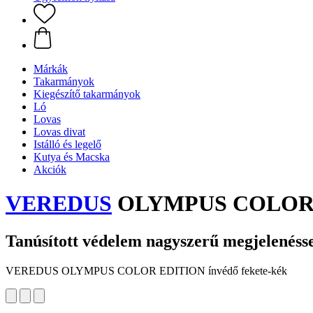
Márkák
Takarmányok
Kiegészítő takarmányok
Ló
Lovas
Lovas divat
Istálló és legelő
Kutya és Macska
Akciók
VEREDUS
OLYMPUS COLOR ED
Tanúsított védelem nagyszerű megjelenéss
VEREDUS OLYMPUS COLOR EDITION ínvédő fekete-kék