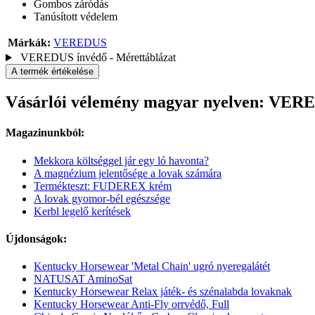
Gombos záródás
Tanúsított védelem
Márkák:
VEREDUS
VEREDUS ínvédő - Mérettáblázat
A termék értékelése
Vásárlói vélemény magyar nyelven: V
Magazinunkból:
Mekkora költséggel jár egy ló havonta?
A magnézium jelentősége a lovak számára
Termékteszt: FUDEREX krém
A lovak gyomor-bél egészsége
Kerbl legelő kerítések
Újdonságok:
Kentucky Horsewear 'Metal Chain' ugró nyeregalátét
NATUSAT AminoSat
Kentucky Horsewear Relax játék- és szénalabda lovaknak
Kentucky Horsewear Anti-Fly orrvédő, Full