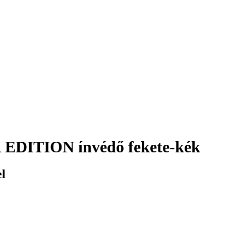
ITION ínvédő fekete-kék
el