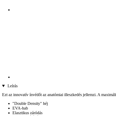
Leírás
Ezt az innovatív ínvédőt az anatómiai illeszkedés jellemzi. A maximáli
"Double Density" héj
EVA-hab
Elasztikus záródás