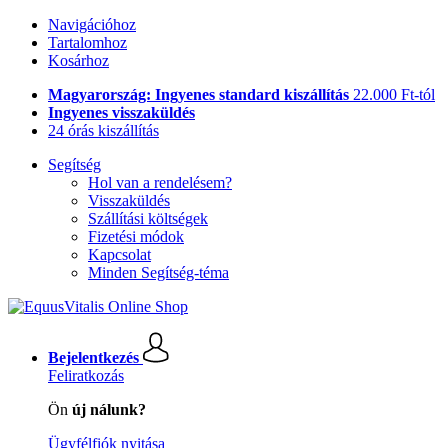
Navigációhoz
Tartalomhoz
Kosárhoz
Magyarország: Ingyenes standard kiszállítás
22.000 Ft-tól
Ingyenes visszaküldés
24 órás kiszállítás
Segítség
Hol van a rendelésem?
Visszaküldés
Szállítási költségek
Fizetési módok
Kapcsolat
Minden Segítség-téma
Bejelentkezés
Feliratkozás
Ön
új nálunk?
Ügyfélfiók nyitása