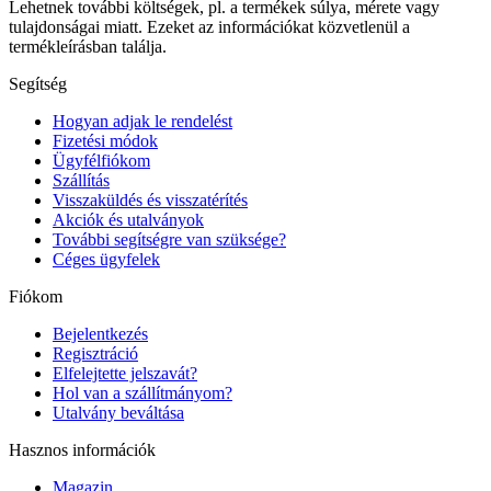
Lehetnek további költségek, pl. a termékek súlya, mérete vagy
tulajdonságai miatt. Ezeket az információkat közvetlenül a
termékleírásban találja.
Segítség
Hogyan adjak le rendelést
Fizetési módok
Ügyfélfiókom
Szállítás
Visszaküldés és visszatérítés
Akciók és utalványok
További segítségre van szüksége?
Céges ügyfelek
Fiókom
Bejelentkezés
Regisztráció
Elfelejtette jelszavát?
Hol van a szállítmányom?
Utalvány beváltása
Hasznos információk
Magazin