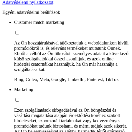
Adatvédelemi nyilatkozatot
Egyéni adatvédelmi beállítások
Customer match marketing
Az Ön hozzájárulásával tájékoztatjuk a weboldalunkon kívüli
promóciókról is, és releváns termékeket mutatunk Önnek.
Ebből a célból az Ön titkosított személyes adatait a következő
külső szolgáltatókkal összehasonlítjuk, és azok online
hirdetési csatornáikat használjuk, ha Ön már használja a
szolgáltatásaikat:
Bing, Criteo, Meta, Google, LinkedIn, Pinterest, TikTok
Marketing
Ezen szolgáltatások elfogadásával az Ön böngészési és
vásárlási magatartása alapján érdeklődési köréhez szabott
hirdetéseket, szponzorált tartalmakat vagy kedvezményes
promóciókat tudunk biztosítani, és mérni tudjuk azok sikerét.
Az Ön beleegyezésével az alábbi, harmadik féltől származó