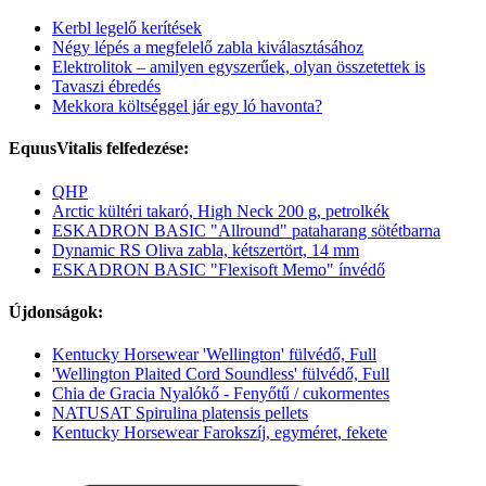
Kerbl legelő kerítések
Négy lépés a megfelelő zabla kiválasztásához
Elektrolitok – amilyen egyszerűek, olyan összetettek is
Tavaszi ébredés
Mekkora költséggel jár egy ló havonta?
EquusVitalis felfedezése:
QHP
Arctic kültéri takaró, High Neck 200 g, petrolkék
ESKADRON BASIC "Allround" pataharang sötétbarna
Dynamic RS Oliva zabla, kétszertört, 14 mm
ESKADRON BASIC "Flexisoft Memo" ínvédő
Újdonságok:
Kentucky Horsewear 'Wellington' fülvédő, Full
'Wellington Plaited Cord Soundless' fülvédő, Full
Chia de Gracia Nyalókő - Fenyőtű / cukormentes
NATUSAT Spirulina platensis pellets
Kentucky Horsewear Farokszíj, egyméret, fekete