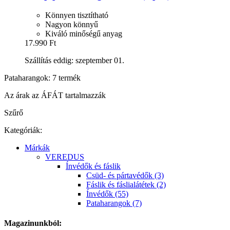
Könnyen tisztítható
Nagyon könnyű
Kiváló minőségű anyag
17.990 Ft
Szállítás eddig: szeptember 01.
Pataharangok: 7 termék
Az árak az ÁFÁT tartalmazzák
Szűrő
Kategóriák:
Márkák
VEREDUS
Ínvédők és fáslik
Csüd- és pártavédők (3)
Fáslik és fáslialátétek (2)
Ínvédők (55)
Pataharangok (7)
Magazinunkból: