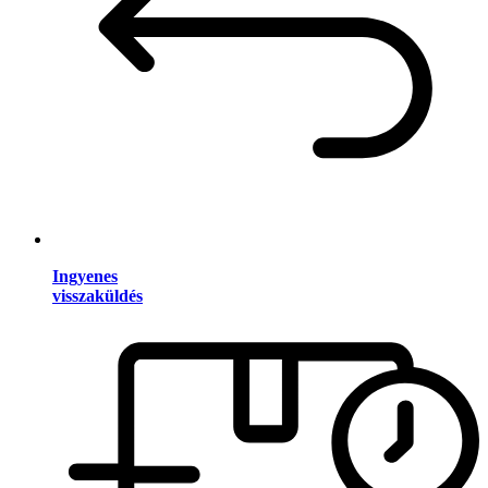
Ingyenes
visszaküldés