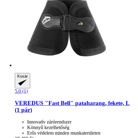
Kosár
5.0 (1)
VEREDUS
"Fast Bell" pataharang, fekete, L
(1 pár)
Innovatív zárórendszer
Könnyű kezelhetőség
Erős védelem minden munkaterületen