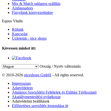
Mix & Match raklapos szállítás
Ambassadors
Figyelünk környezetünkre
Equus Vitalis
Rólunk
Kapcsolat
Üzleteink - nice shops
Kövessen minket itt:
Ország / Nyelv változtatás
© 2010-2026
niceshops GmbH
- All rights reserved.
Impresszum
Adatvédelem
Általános Szerződési Feltételek és Elállási Tájékoztató
Akadálymentesítési nyilatkozat
Adatvédelmi beállítások
Előfizetéses szerződés lemondása itt