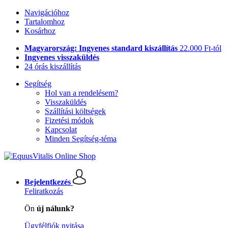
Navigációhoz
Tartalomhoz
Kosárhoz
Magyarország: Ingyenes standard kiszállítás
22.000 Ft-tól
Ingyenes visszaküldés
24 órás kiszállítás
Segítség
Hol van a rendelésem?
Visszaküldés
Szállítási költségek
Fizetési módok
Kapcsolat
Minden Segítség-téma
Bejelentkezés
Feliratkozás
Ön
új nálunk?
Ügyfélfiók nyitása