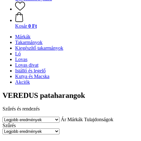
Kosár
0 Ft
Márkák
Takarmányok
Kiegészítő takarmányok
Ló
Lovas
Lovas divat
Istálló és legelő
Kutya és Macska
Akciók
VEREDUS pataharangok
Szűrés és rendezés
Ár
Márkák
Tulajdonságok
Szűrés