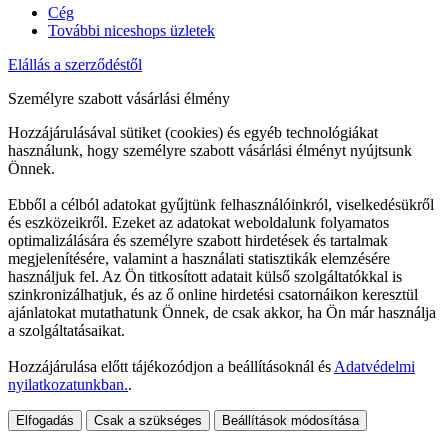
Cég
További niceshops üzletek
Elállás a szerződéstől
Személyre szabott vásárlási élmény
Hozzájárulásával sütiket (cookies) és egyéb technológiákat
használunk, hogy személyre szabott vásárlási élményt nyújtsunk
Önnek.
Ebből a célból adatokat gyűjtünk felhasználóinkról, viselkedésükről
és eszközeikről. Ezeket az adatokat weboldalunk folyamatos
optimalizálására és személyre szabott hirdetések és tartalmak
megjelenítésére, valamint a használati statisztikák elemzésére
használjuk fel. Az Ön titkosított adatait külső szolgáltatókkal is
szinkronizálhatjuk, és az ő online hirdetési csatornáikon keresztül
ajánlatokat mutathatunk Önnek, de csak akkor, ha Ön már használja
a szolgáltatásaikat.
Hozzájárulása előtt tájékozódjon a beállításoknál és
Adatvédelmi
nyilatkozatunkban.
.
Elfogadás
Csak a szükséges
Beállítások módosítása