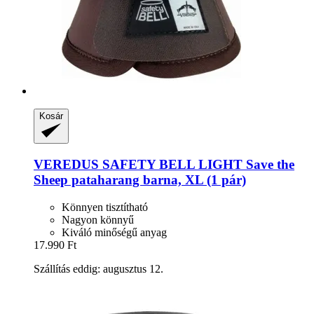
Kosár
VEREDUS
SAFETY BELL LIGHT Save the
Sheep pataharang barna, XL (1 pár)
Könnyen tisztítható
Nagyon könnyű
Kiváló minőségű anyag
17.990 Ft
Szállítás eddig: augusztus 12.