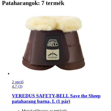
Pataharangok: 7 termék
2 opció
4.7 (3)
VEREDUS
SAFETY-​BELL Save the Sheep
pataharang barna, L (1 pár)
Megakadályozza az irritációt