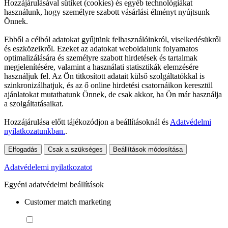
Hozzájárulásával sütiket (cookies) és egyéb technológiákat
használunk, hogy személyre szabott vásárlási élményt nyújtsunk
Önnek.
Ebből a célból adatokat gyűjtünk felhasználóinkról, viselkedésükről
és eszközeikről. Ezeket az adatokat weboldalunk folyamatos
optimalizálására és személyre szabott hirdetések és tartalmak
megjelenítésére, valamint a használati statisztikák elemzésére
használjuk fel. Az Ön titkosított adatait külső szolgáltatókkal is
szinkronizálhatjuk, és az ő online hirdetési csatornáikon keresztül
ajánlatokat mutathatunk Önnek, de csak akkor, ha Ön már használja
a szolgáltatásaikat.
Hozzájárulása előtt tájékozódjon a beállításoknál és
Adatvédelmi
nyilatkozatunkban.
.
Elfogadás
Csak a szükséges
Beállítások módosítása
Adatvédelemi nyilatkozatot
Egyéni adatvédelmi beállítások
Customer match marketing