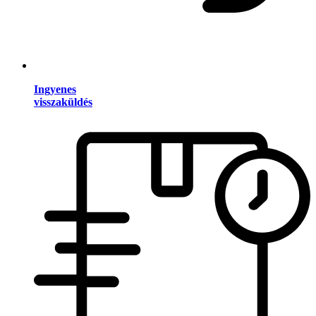
Ingyenes
visszaküldés