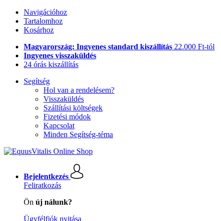
Navigációhoz
Tartalomhoz
Kosárhoz
Magyarország: Ingyenes standard kiszállítás
22.000 Ft-tól
Ingyenes visszaküldés
24 órás kiszállítás
Segítség
Hol van a rendelésem?
Visszaküldés
Szállítási költségek
Fizetési módok
Kapcsolat
Minden Segítség-téma
Bejelentkezés
Feliratkozás
Ön
új nálunk?
Ügyfélfiók nyitása