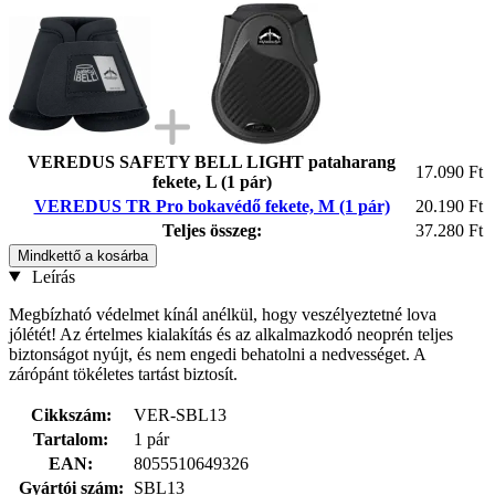
VEREDUS SAFETY BELL LIGHT pataharang
17.090 Ft
fekete, L (1 pár)
VEREDUS TR Pro bokavédő fekete, M (1 pár)
20.190 Ft
Teljes összeg:
37.280 Ft
Mindkettő a kosárba
Leírás
Megbízható védelmet kínál anélkül, hogy veszélyeztetné lova
jólétét! Az értelmes kialakítás és az alkalmazkodó neoprén teljes
biztonságot nyújt, és nem engedi behatolni a nedvességet. A
zárópánt tökéletes tartást biztosít.
Cikkszám:
VER-SBL13
Tartalom:
1 pár
EAN:
8055510649326
Gyártói szám:
SBL13