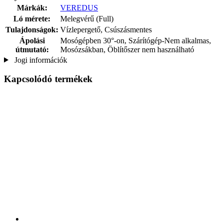
Márkák:
VEREDUS
Ló mérete:
Melegvérű (Full)
Tulajdonságok:
Vízlepergető, Csúszásmentes
Ápolási
Mosógépben 30°-on, Szárítógép-Nem alkalmas,
útmutató:
Mosózsákban, Öblítőszer nem használható
Jogi információk
Kapcsolódó termékek