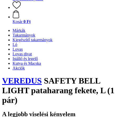
Kosár
0 Ft
Márkák
Takarmányok
Kiegészítő takarmányok
Ló
Lovas
Lovas divat
Istálló és legelő
Kutya és Macska
Akciók
VEREDUS
SAFETY BELL
LIGHT pataharang fekete, L (1
pár)
A legjobb viselési kényelem