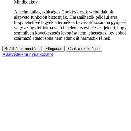
Mindig aktív
A technikailag szükséges Cookie-k csak weboldalunk
alapvető funkcióit biztosítják. Használhatók például arra,
hogy lehetővé tegyék a termékek bevásárlókosarába gyűjtését
vagy az ügyfélfiókba való bejelentkezést. Ez azt jelenti, hogy
semmilyen következtetés levonása nem lehetséges, így ebből
származó adatot soha nem adunk át harmadik félnek.
Beállítások mentése
Elfogadás
Csak a szükséges
Adatvédelemi nyilatkozatot