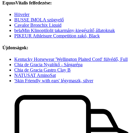
EquusVitalis felfedezése:
Höveler
BUSSE IMOLA szügyelő
Cavalor Bronchix Liquid
belaMin Klinoptilolit takarmány-kiegészítő állatoknak
PIKEUR Athleisure Competition zakó, Black
Újdonságok:
Kentucky Horsewear 'Wellington Plaited Cord' fülvédő, Full
Chia de Gracia Nyalókő - Sárgarépa
Chia de Gracia Gastro Clay B
NATUSAT AminoSat
'Skin Friendly with ears' légymaszk, silver