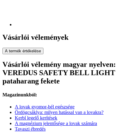
Vásárlói vélemények
A termék értékelése
Vásárlói vélemény magyar nyelven:
VEREDUS SAFETY BELL LIGHT
pataharang fekete
Magazinunkból:
A lovak gyomor-bél egészsége
Ördögcsáklya: milyen hatással van a lovakra?
Kerbl legelő kerítések
A magnézium jelentősége a lovak számára
Tavaszi ébredés