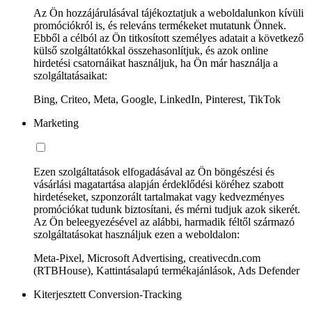
Az Ön hozzájárulásával tájékoztatjuk a weboldalunkon kívüli
promóciókról is, és releváns termékeket mutatunk Önnek.
Ebből a célból az Ön titkosított személyes adatait a következő
külső szolgáltatókkal összehasonlítjuk, és azok online
hirdetési csatornáikat használjuk, ha Ön már használja a
szolgáltatásaikat:
Bing, Criteo, Meta, Google, LinkedIn, Pinterest, TikTok
Marketing
Ezen szolgáltatások elfogadásával az Ön böngészési és
vásárlási magatartása alapján érdeklődési köréhez szabott
hirdetéseket, szponzorált tartalmakat vagy kedvezményes
promóciókat tudunk biztosítani, és mérni tudjuk azok sikerét.
Az Ön beleegyezésével az alábbi, harmadik féltől származó
szolgáltatásokat használjuk ezen a weboldalon:
Meta-Pixel, Microsoft Advertising, creativecdn.com
(RTBHouse), Kattintásalapú termékajánlások, Ads Defender
Kiterjesztett Conversion-Tracking