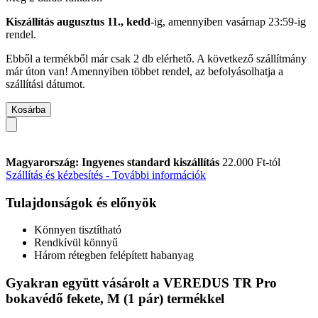
Kiszállítás augusztus 11., kedd
-ig, amennyiben
vasárnap 23:59-ig
rendel.
Ebből a termékből már csak 2 db elérhető. A következő szállítmány
már úton van! Amennyiben többet rendel, az befolyásolhatja a
szállítási dátumot.
Kosárba
Magyarország: Ingyenes standard kiszállítás
22.000 Ft-tól
Szállítás és kézbesítés - További információk
Tulajdonságok és előnyök
Könnyen tisztítható
Rendkívül könnyű
Három rétegben felépített habanyag
Gyakran együtt vásárolt a VEREDUS TR Pro
bokavédő fekete, M (1 pár) termékkel