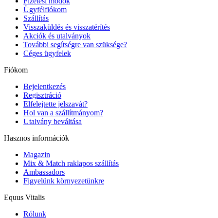
Fizetési módok
Ügyfélfiókom
Szállítás
Visszaküldés és visszatérítés
Akciók és utalványok
További segítségre van szüksége?
Céges ügyfelek
Fiókom
Bejelentkezés
Regisztráció
Elfelejtette jelszavát?
Hol van a szállítmányom?
Utalvány beváltása
Hasznos információk
Magazin
Mix & Match raklapos szállítás
Ambassadors
Figyelünk környezetünkre
Equus Vitalis
Rólunk