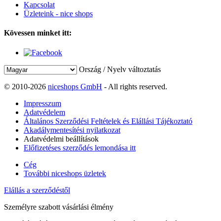
Kapcsolat
Üzleteink - nice shops
Kövessen minket itt:
Ország / Nyelv változtatás
© 2010-2026
niceshops GmbH
- All rights reserved.
Impresszum
Adatvédelem
Általános Szerződési Feltételek és Elállási Tájékoztató
Akadálymentesítési nyilatkozat
Adatvédelmi beállítások
Előfizetéses szerződés lemondása itt
Cég
További niceshops üzletek
Elállás a szerződéstől
Személyre szabott vásárlási élmény