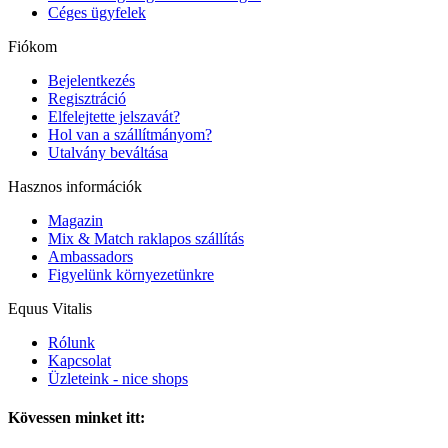
Céges ügyfelek
Fiókom
Bejelentkezés
Regisztráció
Elfelejtette jelszavát?
Hol van a szállítmányom?
Utalvány beváltása
Hasznos információk
Magazin
Mix & Match raklapos szállítás
Ambassadors
Figyelünk környezetünkre
Equus Vitalis
Rólunk
Kapcsolat
Üzleteink - nice shops
Kövessen minket itt: