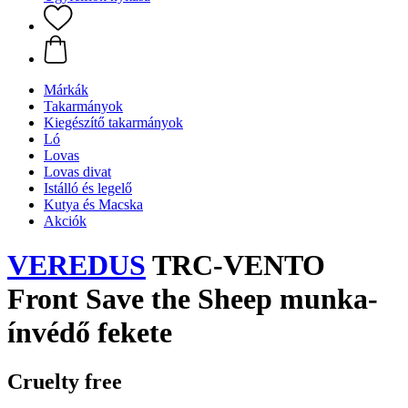
Márkák
Takarmányok
Kiegészítő takarmányok
Ló
Lovas
Lovas divat
Istálló és legelő
Kutya és Macska
Akciók
VEREDUS
TRC-VENTO
Front Save the Sheep munka-
ínvédő fekete
Cruelty free