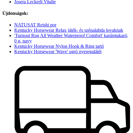
Josera Leckerli Vitalie
Újdonságok:
NATUSAT Reishi por
Kentucky Horsewear Relax játék- és szénalabda lovaknak
'Turnout Rug All Weather Waterproof Comfort' karámtakaró,
0 g, navy
Kentucky Horsewear Nylon Hook & Ring tartó
Kentucky Horsewear 'Wave' ugró nyeregalátét