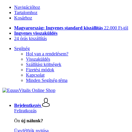
Navigációhoz
Tartalomhoz
Kosárhoz
Magyarország: Ingyenes standard kiszállítás
22.000 Ft-tól
Ingyenes visszaküldés
24 órás kiszállítás
Segítség
Hol van a rendelésem?
Visszaküldés
Szállítási költségek
Fizetési módok
Kapcsolat
Minden Segítség-téma
Bejelentkezés
Feliratkozás
Ön
új nálunk?
Ügyfélfiók nyitása