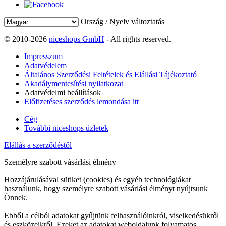
Ország / Nyelv változtatás
© 2010-2026
niceshops GmbH
- All rights reserved.
Impresszum
Adatvédelem
Általános Szerződési Feltételek és Elállási Tájékoztató
Akadálymentesítési nyilatkozat
Adatvédelmi beállítások
Előfizetéses szerződés lemondása itt
Cég
További niceshops üzletek
Elállás a szerződéstől
Személyre szabott vásárlási élmény
Hozzájárulásával sütiket (cookies) és egyéb technológiákat
használunk, hogy személyre szabott vásárlási élményt nyújtsunk
Önnek.
Ebből a célból adatokat gyűjtünk felhasználóinkról, viselkedésükről
és eszközeikről. Ezeket az adatokat weboldalunk folyamatos