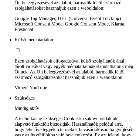
Ön beleegyezésével az alábbi, harmadik féltől származó
szolgáltatásokat használjuk ezen a weboldalon:
Google Tag Manager, UET (Universal Event Tracking)
Microsoft Consent Mode, Google Consent Mode, Klarna,
Freshchat
Külső médiatartalom
Ezen szolgáltatások elfogadásával külső szolgáltatók által
tárolt videókat vagy egyéb médiatartalmakat mutathatunk meg
Önnek. Az Ön beleegyezésével az alábbi, harmadik féltől
származó szolgáltatásokat használjuk ezen a weboldalon:
Vimeo, YouTube
Szükséges
Mindig aktív
A technikailag szükséges Cookie-k csak weboldalunk
alapvető funkcióit biztosítják. Használhatók például arra,
hogy lehetővé tegyék a termékek bevásárlókosarába gyűjtését
vagy az ügyfélfiókba való bejelentkezést. Ez azt jelenti, hogy