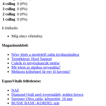
4 csillag
0
(0%)
3 csillag
0
(0%)
2 csillag
0
(0%)
1 csillag
0
(0%)
1
értékelés
Még nincs vélemény.
Magazinunkból:
Négy lépés a megfelelő zabla kiválasztásához
Termékteszt: Hoof Support
Csikók és tenyészkancák etetése
Mit jelent az atipikus myopathia?
Mekkora költséggel jár egy ló havonta?
EquusVitalis felfedezése:
NAF
Diamond Quilt ugró nyeregalátét, golden brown
Sprenger Oliva zabla, kétszertört, 16 mm
BUSSE BASIC-KORDEL szár