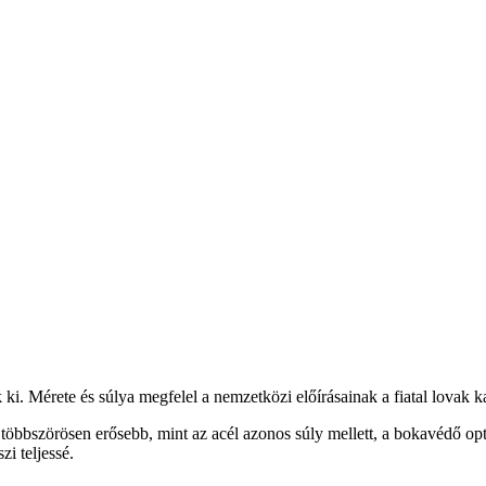
ék ki. Mérete és súlya megfelel a nemzetközi előírásainak a fiatal lovak 
öbbszörösen erősebb, mint az acél azonos súly mellett, a bokavédő opt
i teljessé.