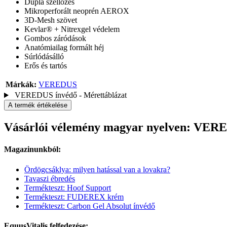
Dupla szellőzés
Mikroperforált neoprén AEROX
3D-Mesh szövet
Kevlar® + Nitrexgel védelem
Gombos záródások
Anatómiailag formált héj
Súrlódásálló
Erős és tartós
Márkák:
VEREDUS
VEREDUS ínvédő - Mérettáblázat
A termék értékelése
Vásárlói vélemény magyar nyelven: V
Magazinunkból:
Ördögcsáklya: milyen hatással van a lovakra?
Tavaszi ébredés
Termékteszt: Hoof Support
Termékteszt: FUDEREX krém
Termékteszt: Carbon Gel Absolut ínvédő
EquusVitalis felfedezése: