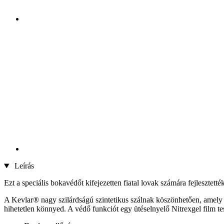
Leírás
Ezt a speciális bokavédőt kifejezetten fiatal lovak számára fejlesztett
A Kevlar® nagy szilárdságú szintetikus szálnak köszönhetően, amely t
hihetetlen könnyed. A védő funkciót egy ütéselnyelő Nitrexgel film tesz