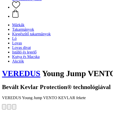
Márkák
Takarmányok
Kiegészítő takarmányok
Ló
Lovas
Lovas divat
Istálló és legelő
Kutya és Macska
Akciók
VEREDUS
Young Jump VENTO
Bevált Kevlar Protection® technológiával
VEREDUS Young Jump VENTO KEVLAR fekete