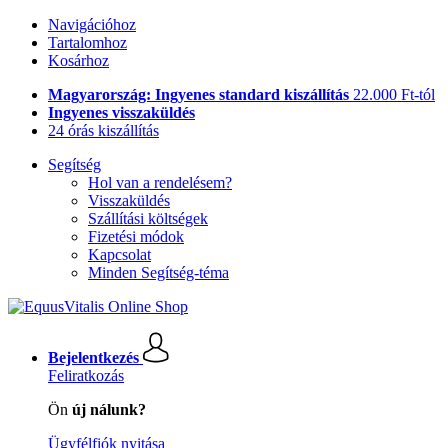
Navigációhoz
Tartalomhoz
Kosárhoz
Magyarország: Ingyenes standard kiszállítás
22.000 Ft-tól
Ingyenes visszaküldés
24 órás kiszállítás
Segítség
Hol van a rendelésem?
Visszaküldés
Szállítási költségek
Fizetési módok
Kapcsolat
Minden Segítség-téma
Bejelentkezés
Feliratkozás
Ön
új nálunk?
Ügyfélfiók nyitása