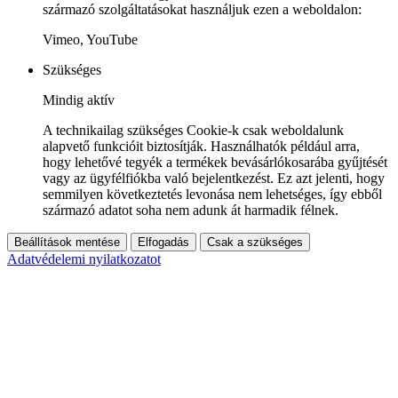
származó szolgáltatásokat használjuk ezen a weboldalon:
Vimeo, YouTube
Szükséges
Mindig aktív
A technikailag szükséges Cookie-k csak weboldalunk
alapvető funkcióit biztosítják. Használhatók például arra,
hogy lehetővé tegyék a termékek bevásárlókosarába gyűjtését
vagy az ügyfélfiókba való bejelentkezést. Ez azt jelenti, hogy
semmilyen következtetés levonása nem lehetséges, így ebből
származó adatot soha nem adunk át harmadik félnek.
Beállítások mentése
Elfogadás
Csak a szükséges
Adatvédelemi nyilatkozatot