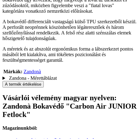
zúzódásoktól, miközben figyelembe veszi a "fiatal lovas"
kategóriára vonatkozó nemzetközi előírásokat.
A bokavédő differenciált vastagságú külső TPU szerkezetből készül.
A perforált neoprénnek köszönhetően légáteresztőek és három
szellőzőnyílással rendelkezik. A felső rész alatti szénszálas elemek
hőszigetelő tulajdonságúak.
A méretek és az abszolút ergonómikus forma a lábszerkezet pontos
másából lett kialakítva, ami tökéletes pozicionálást és
feszültségmentességet garantál.
Márkák:
Zandonà
Zandona - Mérettáblázat
A termék értékelése
Vásárlói vélemény magyar nyelven:
Zandonà Bokavédő "Carbon Air JUNIOR
Fetlock"
Magazinunkból: