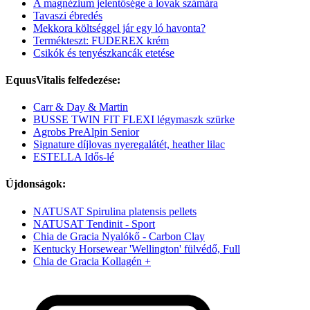
A magnézium jelentősége a lovak számára
Tavaszi ébredés
Mekkora költséggel jár egy ló havonta?
Termékteszt: FUDEREX krém
Csikók és tenyészkancák etetése
EquusVitalis felfedezése:
Carr & Day & Martin
BUSSE TWIN FIT FLEXI légymaszk szürke
Agrobs PreAlpin Senior
Signature díjlovas nyeregalátét, heather lilac
ESTELLA Idős-lé
Újdonságok:
NATUSAT Spirulina platensis pellets
NATUSAT Tendinit - Sport
Chia de Gracia Nyalókő - Carbon Clay
Kentucky Horsewear 'Wellington' fülvédő, Full
Chia de Gracia Kollagén +