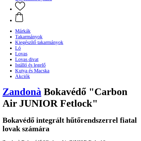
Márkák
Takarmányok
Kiegészítő takarmányok
Ló
Lovas
Lovas divat
Istálló és legelő
Kutya és Macska
Akciók
Zandonà
Bokavédő "Carbon
Air JUNIOR Fetlock"
Bokavédő integrált hűtőrendszerrel fiatal
lovak számára