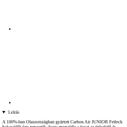
Leírás
A 100%-ban Olaszországban gyártott Carbon Air JUNIOR Fetlock
bokavédőt úgy tervezték, hogy megvédje a lovat az ütésektől és