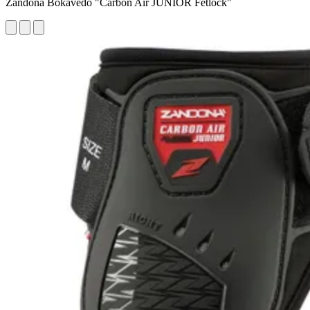
Zandonà Bokavédő "Carbon Air JUNIOR Fetlock"