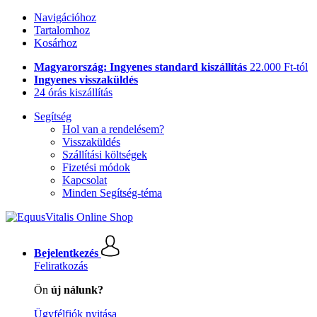
Navigációhoz
Tartalomhoz
Kosárhoz
Magyarország: Ingyenes standard kiszállítás
22.000 Ft-tól
Ingyenes visszaküldés
24 órás kiszállítás
Segítség
Hol van a rendelésem?
Visszaküldés
Szállítási költségek
Fizetési módok
Kapcsolat
Minden Segítség-téma
Bejelentkezés
Feliratkozás
Ön
új nálunk?
Ügyfélfiók nyitása