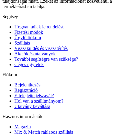
tulajdonságai miatt. Ezeket az információkat közvetlenül a
termékleírásban találja.
Segítség
Hogyan adjak le rendelést
Fizetési módok
Ügyfélfiókom
Szállítás
Visszaküldés és visszatérítés
Akciók és utalványok
További segítségre van szüksége?
Céges ügyfelek
Fiókom
Bejelentkezés
Regisztráció
Elfelejtette jelszavát?
Hol van a szállítmányom?
Utalvány beváltása
Hasznos információk
Magazin
Mix & Match raklapos szállítás