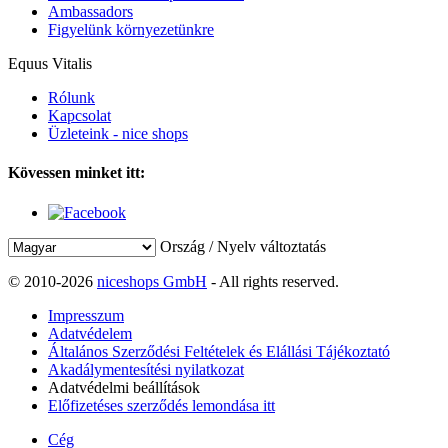
Ambassadors
Figyelünk környezetünkre
Equus Vitalis
Rólunk
Kapcsolat
Üzleteink - nice shops
Kövessen minket itt:
Ország / Nyelv változtatás
© 2010-2026
niceshops GmbH
- All rights reserved.
Impresszum
Adatvédelem
Általános Szerződési Feltételek és Elállási Tájékoztató
Akadálymentesítési nyilatkozat
Adatvédelmi beállítások
Előfizetéses szerződés lemondása itt
Cég