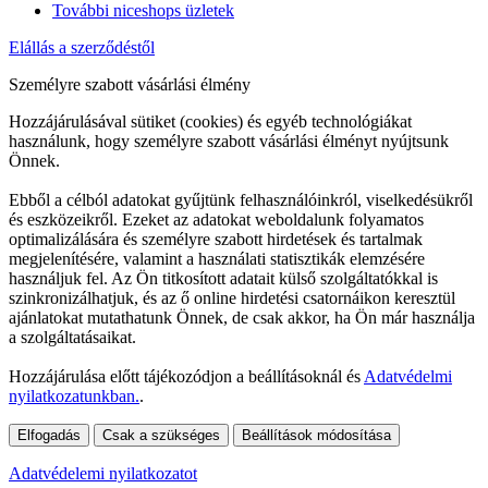
További niceshops üzletek
Elállás a szerződéstől
Személyre szabott vásárlási élmény
Hozzájárulásával sütiket (cookies) és egyéb technológiákat
használunk, hogy személyre szabott vásárlási élményt nyújtsunk
Önnek.
Ebből a célból adatokat gyűjtünk felhasználóinkról, viselkedésükről
és eszközeikről. Ezeket az adatokat weboldalunk folyamatos
optimalizálására és személyre szabott hirdetések és tartalmak
megjelenítésére, valamint a használati statisztikák elemzésére
használjuk fel. Az Ön titkosított adatait külső szolgáltatókkal is
szinkronizálhatjuk, és az ő online hirdetési csatornáikon keresztül
ajánlatokat mutathatunk Önnek, de csak akkor, ha Ön már használja
a szolgáltatásaikat.
Hozzájárulása előtt tájékozódjon a beállításoknál és
Adatvédelmi
nyilatkozatunkban.
.
Elfogadás
Csak a szükséges
Beállítások módosítása
Adatvédelemi nyilatkozatot