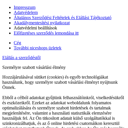
Impresszum
Adatvédelem
Általános Szerződési Feltételek és Elállási Tájékoztató
Akadálymentesítési nyilatkozat
Adatvédelmi beállítások
Előfizetéses szerződés lemondása itt
Cég
További niceshops üzletek
Elállás a szerződéstől
Személyre szabott vásárlási élmény
Hozzájárulásával sütiket (cookies) és egyéb technológiákat
használunk, hogy személyre szabott vásárlási élményt nyújtsunk
Önnek.
Ebből a célból adatokat gyűjtünk felhasználóinkról, viselkedésükről
és eszközeikről. Ezeket az adatokat weboldalunk folyamatos
optimalizálására és személyre szabott hirdetések és tartalmak
megjelenítésére, valamint a használati statisztikák elemzésére
használjuk fel. Az Ön titkosított adatait külső szolgáltatókkal is
szinkronizálhatjuk, és az ő online hirdetési csatornáikon keresztül