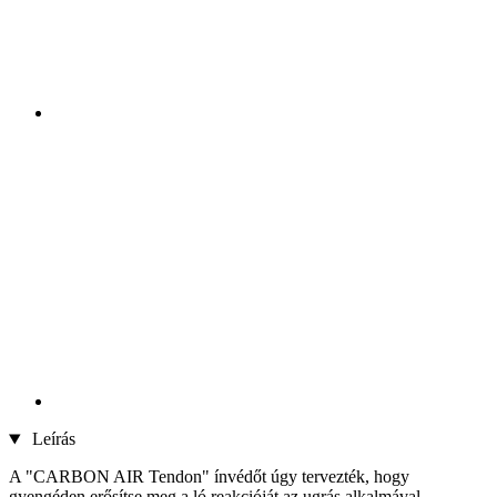
Leírás
A "CARBON AIR Tendon" ínvédőt úgy tervezték, hogy
gyengéden erősítse meg a ló reakcióját az ugrás alkalmával,