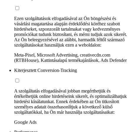
Ezen szolgáltatások elfogadásával az Ön böngészési és
vásárlási magatartása alapján érdeklődési köréhez szabott
hirdetéseket, szponzorált tartalmakat vagy kedvezményes
promóciókat tudunk biztosítani, és mérni tudjuk azok sikerét.
Az Ön beleegyezésével az alábbi, harmadik féltől származó
szolgáltatásokat használjuk ezen a weboldalon:
Meta-Pixel, Microsoft Advertising, creativecdn.com
(RTBHouse), Kattintásalapú termékajánlások, Ads Defender
Kiterjesztett Conversion-Tracking
A szolgáltatás elfogadásával jobban megérthetjük és
értékelhetjük online hirdetéseink sikerét, és optimalizálhatjuk
hirdetési kínálatunkat. Ennek érdekében az Ön titkosított
személyes adatait összehasonlítjuk a következő külső
szolgáltatókkal, ha Ön már használja szolgáltatásaikat:
Google Ads