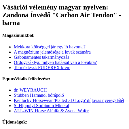
Vásárlói vélemény magyar nyelven:
Zandonà Ínvédő "Carbon Air Tendon" -
barna
Magazinunkból:
Mekkora költséggel jár egy ló havonta?
A magnézium jelentősége a lovak számára
Gabonamentes takarmányozás
Ördögcsáklya: milyen hatással van a lovakra?
Termékteszt: FUDEREX krém
EquusVitalis felfedezése:
dr. WEYRAUCH
Stübben Hamanol bőrápoló
Kentucky Horsewear 'Plaited 3D Logo' díjlovas nyeregalátét
St.Hippolyt Sorbinum Mineral
ALL-WIN Horse Alfalfa & Avena Wafer
Újdonságok: