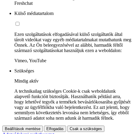
Freshchat
Külső médiatartalom
Ezen szolgáltatások elfogadásával külső szolgáltatók által
tárolt videókat vagy egyéb médiatartalmakat mutathatunk meg
Önnek. Az Ön beleegyezésével az alábbi, harmadik féltől
származó szolgáltatásokat használjuk ezen a weboldalon:
Vimeo, YouTube
Szükséges
Mindig aktív
A technikailag szükséges Cookie-k csak weboldalunk
alapvető funkcióit biztosítják. Használhatók például arra,
hogy lehetővé tegyék a termékek bevásárlókosarába gyűjtését
vagy az ügyfélfiókba való bejelentkezést. Ez azt jelenti, hogy
semmilyen következtetés levonása nem lehetséges, így ebből
származó adatot soha nem adunk át harmadik félnek.
Beállítások mentése
Elfogadás
Csak a szükséges