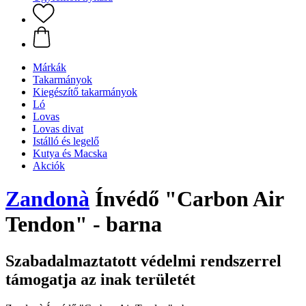
Márkák
Takarmányok
Kiegészítő takarmányok
Ló
Lovas
Lovas divat
Istálló és legelő
Kutya és Macska
Akciók
Zandonà
Ínvédő "Carbon Air
Tendon" - barna
Szabadalmaztatott védelmi rendszerrel
támogatja az inak területét