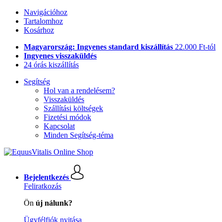
Navigációhoz
Tartalomhoz
Kosárhoz
Magyarország: Ingyenes standard kiszállítás
22.000 Ft-tól
Ingyenes visszaküldés
24 órás kiszállítás
Segítség
Hol van a rendelésem?
Visszaküldés
Szállítási költségek
Fizetési módok
Kapcsolat
Minden Segítség-téma
Bejelentkezés
Feliratkozás
Ön
új nálunk?
Ügyfélfiók nyitása