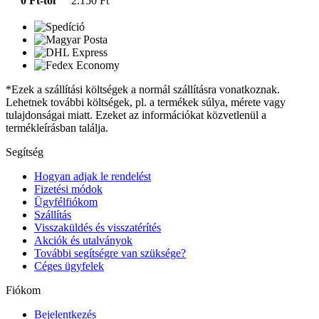
0 Ft-tól
2.150 Ft
*Ezek a szállítási költségek a normál szállításra vonatkoznak.
Lehetnek további költségek, pl. a termékek súlya, mérete vagy
tulajdonságai miatt. Ezeket az információkat közvetlenül a
termékleírásban találja.
Segítség
Hogyan adjak le rendelést
Fizetési módok
Ügyfélfiókom
Szállítás
Visszaküldés és visszatérítés
Akciók és utalványok
További segítségre van szüksége?
Céges ügyfelek
Fiókom
Bejelentkezés