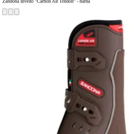
Zandonà Ínvédő "Carbon Air Tendon" - barna