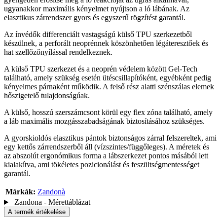
ugyanakkor maximális kényelmet nyújtson a ló lábának. Az
elasztikus zárrendszer gyors és egyszerű rögzítést garantál.
Az ínvédők differenciált vastagságú külső TPU szerkezetből
készülnek, a perforált neoprénnek köszönhetően légáteresztőek és
hat szellőzőnyílással rendelkeznek.
A külső TPU szerkezet és a neoprén védelem között Gel-Tech
található, amely szükség esetén ütéscsillapítóként, egyébként pedig
kényelmes párnaként működik. A felső rész alatti szénszálas elemek
hőszigetelő tulajdonságúak.
A külső, hosszú szerszámcsont körül egy flex zóna található, amely
a láb maximális mozgásszabadságának biztosításához szükséges.
A gyorskioldós elasztikus pántok biztonságos zárral felszereltek, ami
egy kettős zárrendszerből áll (vízszintes/függőleges). A méretek és
az abszolút ergonómikus forma a lábszerkezet pontos másából lett
kialakítva, ami tökéletes pozicionálást és feszültségmentességet
garantál.
Márkák:
Zandonà
Zandona - Mérettáblázat
A termék értékelése