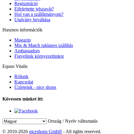
Regisztráció
Elfelejtette jelszavát?
Hol van a szállítmányom?
Utalvány beváltása
Hasznos információk
Magazin
Mix & Match raklapos szállítás
Ambassadors
Figyelünk környezetünkre
Equus Vitalis
Rólunk
Kapcsolat
Üzleteink - nice shops
Kövessen minket itt:
Ország / Nyelv változtatás
© 2010-2026
niceshops GmbH
- All rights reserved.