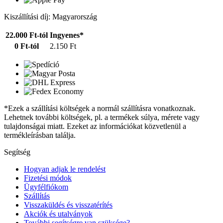
Kiszállítási díj: Magyarország
22.000 Ft-tól
Ingyenes*
0 Ft-tól
2.150 Ft
*Ezek a szállítási költségek a normál szállításra vonatkoznak.
Lehetnek további költségek, pl. a termékek súlya, mérete vagy
tulajdonságai miatt. Ezeket az információkat közvetlenül a
termékleírásban találja.
Segítség
Hogyan adjak le rendelést
Fizetési módok
Ügyfélfiókom
Szállítás
Visszaküldés és visszatérítés
Akciók és utalványok
További segítségre van szüksége?