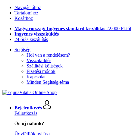
Navigációhoz
Tartalomhoz
Kosárhoz
Magyarország: Ingyenes standard kiszállítás
22.000 Ft-tól
Ingyenes visszaküldés
24 órás kiszállítás
Segítség
Hol van a rendelésem?
Visszaküldés
Szállítási költségek
Fizetési módok
Kapcsolat
Minden Segítség-téma
Bejelentkezés
Feliratkozás
Ön
új nálunk?
Ügyfélfiók nyitása