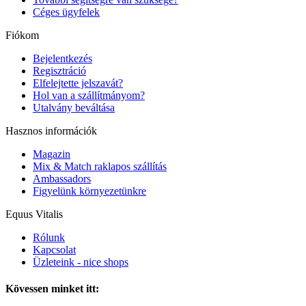
Céges ügyfelek
Fiókom
Bejelentkezés
Regisztráció
Elfelejtette jelszavát?
Hol van a szállítmányom?
Utalvány beváltása
Hasznos információk
Magazin
Mix & Match raklapos szállítás
Ambassadors
Figyelünk környezetünkre
Equus Vitalis
Rólunk
Kapcsolat
Üzleteink - nice shops
Kövessen minket itt: