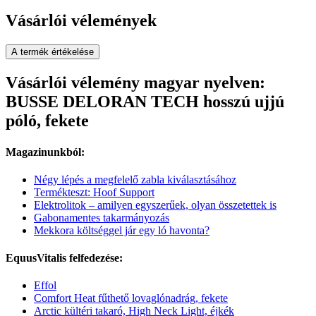
Vásárlói vélemények
A termék értékelése
Vásárlói vélemény magyar nyelven:
BUSSE DELORAN TECH hosszú ujjú
póló, fekete
Magazinunkból:
Négy lépés a megfelelő zabla kiválasztásához
Termékteszt: Hoof Support
Elektrolitok – amilyen egyszerűek, olyan összetettek is
Gabonamentes takarmányozás
Mekkora költséggel jár egy ló havonta?
EquusVitalis felfedezése:
Effol
Comfort Heat fűthető lovaglónadrág, fekete
Arctic kültéri takaró, High Neck Light, éjkék