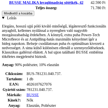
BUSSE MALIKA lovaglónadrág sötétkék, 42
42.590 Ft
Teljes összeg:
71.780 Ft
Mindkettő a kosárba
Leírás
Elegáns, hosszú ujjú póló kiváló minőségű, légáteresztő funkcionális
anyagból, kellemes nyúlással a nyeregben való nagyobb
mozgásszabadság érdekében. A könnyű, extra puha Power-Tech
Microfleece és az Antipilling-hatás maximális kényelmet ígér a
hideg napokon. Belseje csodálatosan puha és optimálisan kivezeti a
nedvességet. A sima külső különösen ellenáll a szennyeződéseknek.
Klasszikus gallérral ellátott. A bal ujjon található BUSSE embléma
tökéletes megjelenést biztosít.
Anyag:
90% poliészter, 10% elasztán
Cikkszám:
BUS-781231.040.737.
Tartalom:
1 db
EAN:
4026107627076
Gyártói szám:
781231.040.737.
Márkák:
BUSSE
Kinek?:
Nők
Anyag:
Elasztán, Poliészter