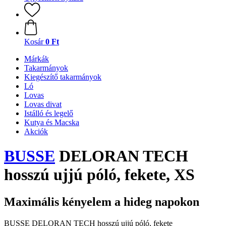
Kosár
0 Ft
Márkák
Takarmányok
Kiegészítő takarmányok
Ló
Lovas
Lovas divat
Istálló és legelő
Kutya és Macska
Akciók
BUSSE
DELORAN TECH
hosszú ujjú póló, fekete, XS
Maximális kényelem a hideg napokon
BUSSE DELORAN TECH hosszú ujjú póló, fekete