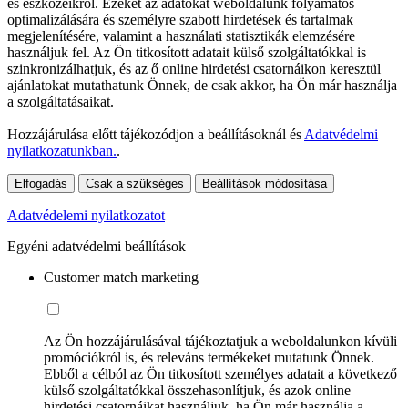
és eszközeikről. Ezeket az adatokat weboldalunk folyamatos
optimalizálására és személyre szabott hirdetések és tartalmak
megjelenítésére, valamint a használati statisztikák elemzésére
használjuk fel. Az Ön titkosított adatait külső szolgáltatókkal is
szinkronizálhatjuk, és az ő online hirdetési csatornáikon keresztül
ajánlatokat mutathatunk Önnek, de csak akkor, ha Ön már használja
a szolgáltatásaikat.
Hozzájárulása előtt tájékozódjon a beállításoknál és
Adatvédelmi
nyilatkozatunkban.
.
Elfogadás
Csak a szükséges
Beállítások módosítása
Adatvédelemi nyilatkozatot
Egyéni adatvédelmi beállítások
Customer match marketing
Az Ön hozzájárulásával tájékoztatjuk a weboldalunkon kívüli
promóciókról is, és releváns termékeket mutatunk Önnek.
Ebből a célból az Ön titkosított személyes adatait a következő
külső szolgáltatókkal összehasonlítjuk, és azok online
hirdetési csatornáikat használjuk, ha Ön már használja a