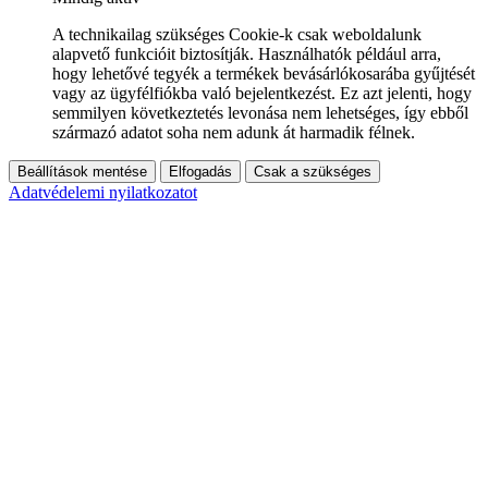
A technikailag szükséges Cookie-k csak weboldalunk
alapvető funkcióit biztosítják. Használhatók például arra,
hogy lehetővé tegyék a termékek bevásárlókosarába gyűjtését
vagy az ügyfélfiókba való bejelentkezést. Ez azt jelenti, hogy
semmilyen következtetés levonása nem lehetséges, így ebből
származó adatot soha nem adunk át harmadik félnek.
Beállítások mentése
Elfogadás
Csak a szükséges
Adatvédelemi nyilatkozatot