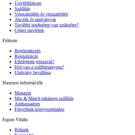
Ügyfélfiókom
Szállítás
Visszaküldés és visszatérítés
Akciók és utalványok
További segítségre van szüksége?
Céges ügyfelek
Fiókom
Bejelentkezés
Regisztráció
Elfelejtette jelszavát?
Hol van a szállítmányom?
Utalvány beváltása
Hasznos információk
Magazin
Mix & Match raklapos szállítás
Ambassadors
Figyelünk környezetünkre
Equus Vitalis
Rólunk