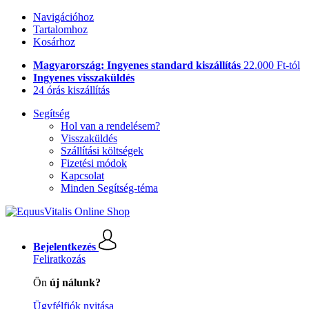
Navigációhoz
Tartalomhoz
Kosárhoz
Magyarország: Ingyenes standard kiszállítás
22.000 Ft-tól
Ingyenes visszaküldés
24 órás kiszállítás
Segítség
Hol van a rendelésem?
Visszaküldés
Szállítási költségek
Fizetési módok
Kapcsolat
Minden Segítség-téma
Bejelentkezés
Feliratkozás
Ön
új nálunk?
Ügyfélfiók nyitása