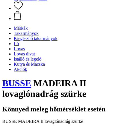
Márkák
Takarmányok
Kiegészítő takarmányok
Ló
Lovas
Lovas divat
Istálló és legelő
Kutya és Macska
Akciók
BUSSE
MADEIRA II
lovaglónadrág szürke
Könnyed meleg hőmérséklet esetén
BUSSE MADEIRA II lovaglónadrág szürke