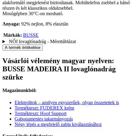
alakformáló megjelenést biztosítanak. Mobiltelefon zsebbel a hátsó
részen és két klasszikus oldalzsebbel.
Mosógépben 30°C-on mosható.
Anyaga:
92% nejlon, 8% elasztán
Márkák:
BUSSE
NŐI lovaglónadrág - Mérettáblázat
A termék értékelése
Vásárlói vélemény magyar nyelven:
BUSSE MADEIRA II lovaglónadrág
szürke
Magazinunkból:
Elektrolitok – amilyen egyszerűek, olyan összetettek is
Termékteszt: FUDEREX krém
Termékteszt: Hoof Support
Gabonamentes takarmányozás
Négy lépés a megfelelő zabla kiválasztásához