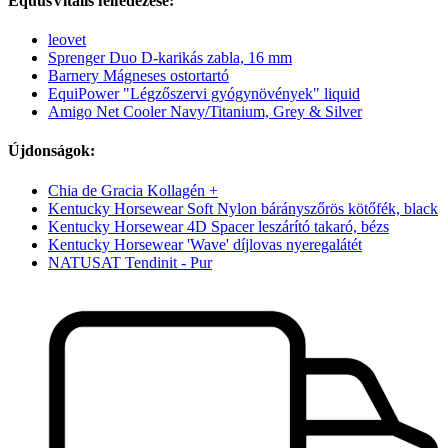
EquusVitalis felfedezése:
leovet
Sprenger Duo D-karikás zabla, 16 mm
Barnery Mágneses ostortartó
EquiPower "Légzőszervi gyógynövények" liquid
Amigo Net Cooler Navy/Titanium, Grey & Silver
Újdonságok:
Chia de Gracia Kollagén +
Kentucky Horsewear Soft Nylon bárányszőrös kötőfék, black
Kentucky Horsewear 4D Spacer leszárító takaró, bézs
Kentucky Horsewear 'Wave' díjlovas nyeregalátét
NATUSAT Tendinit - Pur