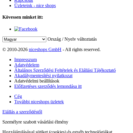
Kapcsolat
Üzleteink - nice shops
Kövessen minket itt:
Ország / Nyelv változtatás
© 2010-2026
niceshops GmbH
- All rights reserved.
Impresszum
Adatvédelem
Általános Szerződési Feltételek és Elállási Tájékoztató
Akadálymentesítési nyilatkozat
Adatvédelmi beállítások
Előfizetéses szerződés lemondása itt
Cég
További niceshops üzletek
Elállás a szerződéstől
Személyre szabott vásárlási élmény
Hozzájárulásával sütiket (cookies) és egyéb technológiákat