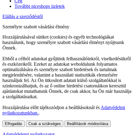
Cég
További niceshops üzletek
Elállás a szerződéstől
Személyre szabott vásárlási élmény
Hozzájárulásával sütiket (cookies) és egyéb technológiákat
használunk, hogy személyre szabott vásárlási élményt nyújtsunk
Önnek.
Ebből a célból adatokat gyűjtünk felhasználóinkról, viselkedésükről
és eszközeikről. Ezeket az adatokat weboldalunk folyamatos
optimalizálására és személyre szabott hirdetések és tartalmak
megjelenítésére, valamint a használati statisztikák elemzésére
használjuk fel. Az Ön titkosított adatait külső szolgáltatókkal is
szinkronizálhatjuk, és az ő online hirdetési csatornáikon keresztül
ajánlatokat mutathatunk Önnek, de csak akkor, ha Ön már használja
a szolgáltatásaikat.
Hozzájárulása előtt tájékozódjon a beállításoknál és
Adatvédelmi
nyilatkozatunkban.
.
Elfogadás
Csak a szükséges
Beállítások módosítása
Adatvédelemi nyilatkozatot