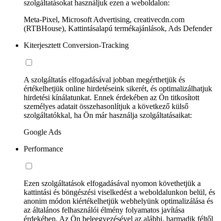
szolgáltatásokat használjuk ezen a weboldalon:
Meta-Pixel, Microsoft Advertising, creativecdn.com
(RTBHouse), Kattintásalapú termékajánlások, Ads Defender
Kiterjesztett Conversion-Tracking
A szolgáltatás elfogadásával jobban megérthetjük és
értékelhetjük online hirdetéseink sikerét, és optimalizálhatjuk
hirdetési kínálatunkat. Ennek érdekében az Ön titkosított
személyes adatait összehasonlítjuk a következő külső
szolgáltatókkal, ha Ön már használja szolgáltatásaikat:
Google Ads
Performance
Ezen szolgáltatások elfogadásával nyomon követhetjük a
kattintási és böngészési viselkedést a weboldalunkon belül, és
anonim módon kiértékelhetjük webhelyünk optimalizálása és
az általános felhasználói élmény folyamatos javítása
érdekében. Az Ön beleegyezésével az alábbi, harmadik féltől