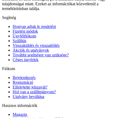
tulajdonságai miatt. Ezeket az információkat közvetlenül a
termékleírásban találja.
Segítség
Hogyan adjak le rendelést
Fizetési módok
Ügyfélfiókom
Szállítás
Visszaküldés és visszatérítés
Akciók és utalványok
További segítségre van szüksége?
Céges ügyfelek
Fiókom
Bejelentkezés
Regisztráció
Elfelejtette jelszavát?
Hol van a szállítmányom?
Utalvány beváltása
Hasznos információk
Magazin