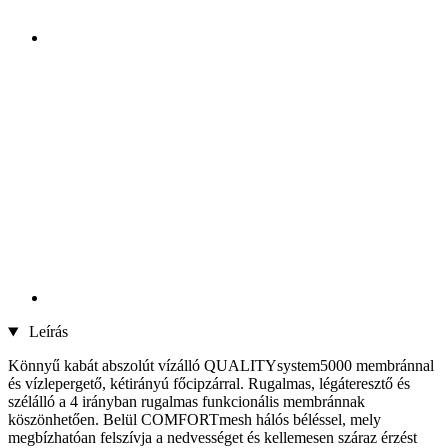
Leírás
Könnyű kabát abszolút vízálló QUALITYsystem5000 membránnal
és vízlepergető, kétirányú főcipzárral. Rugalmas, légáteresztő és
szélálló a 4 irányban rugalmas funkcionális membránnak
köszönhetően. Belül COMFORTmesh hálós béléssel, mely
megbízhatóan felszívja a nedvességet és kellemesen száraz érzést