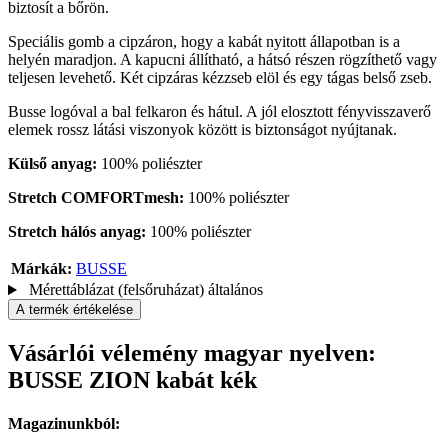
biztosít a bőrön.
Speciális gomb a cipzáron, hogy a kabát nyitott állapotban is a
helyén maradjon. A kapucni állítható, a hátsó részen rögzíthető vagy
teljesen levehető. Két cipzáras kézzseb elöl és egy tágas belső zseb.
Busse logóval a bal felkaron és hátul. A jól elosztott fényvisszaverő
elemek rossz látási viszonyok között is biztonságot nyújtanak.
Külső anyag:
100% poliészter
Stretch COMFORTmesh:
100% poliészter
Stretch hálós anyag:
100% poliészter
Márkák:
BUSSE
Mérettáblázat (felsőruházat) általános
A termék értékelése
Vásárlói vélemény magyar nyelven:
BUSSE ZION kabát kék
Magazinunkból: