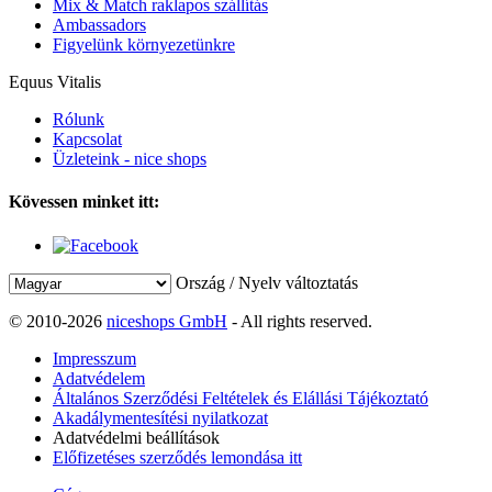
Mix & Match raklapos szállítás
Ambassadors
Figyelünk környezetünkre
Equus Vitalis
Rólunk
Kapcsolat
Üzleteink - nice shops
Kövessen minket itt:
Ország / Nyelv változtatás
© 2010-2026
niceshops GmbH
- All rights reserved.
Impresszum
Adatvédelem
Általános Szerződési Feltételek és Elállási Tájékoztató
Akadálymentesítési nyilatkozat
Adatvédelmi beállítások
Előfizetéses szerződés lemondása itt