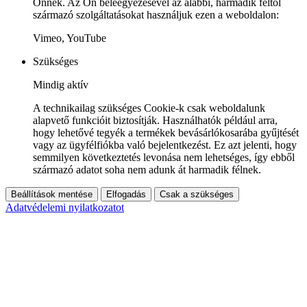
Önnek. Az Ön beleegyezésével az alábbi, harmadik féltől
származó szolgáltatásokat használjuk ezen a weboldalon:
Vimeo, YouTube
Szükséges
Mindig aktív
A technikailag szükséges Cookie-k csak weboldalunk
alapvető funkcióit biztosítják. Használhatók például arra,
hogy lehetővé tegyék a termékek bevásárlókosarába gyűjtését
vagy az ügyfélfiókba való bejelentkezést. Ez azt jelenti, hogy
semmilyen következtetés levonása nem lehetséges, így ebből
származó adatot soha nem adunk át harmadik félnek.
Beállítások mentése
Elfogadás
Csak a szükséges
Adatvédelemi nyilatkozatot