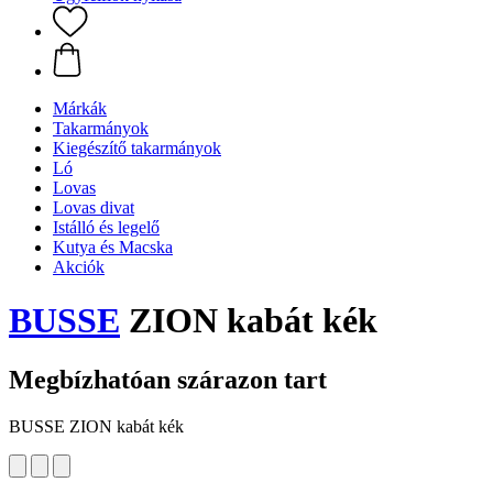
Márkák
Takarmányok
Kiegészítő takarmányok
Ló
Lovas
Lovas divat
Istálló és legelő
Kutya és Macska
Akciók
BUSSE
ZION kabát kék
Megbízhatóan szárazon tart
BUSSE ZION kabát kék