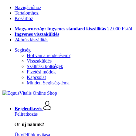
Navigációhoz
Tartalomhoz
Kosárhoz
Magyarország: Ingyenes standard kiszállítás
22.000 Ft-tól
Ingyenes visszaküldés
24 órás kiszállítás
Segítség
Hol van a rendelésem?
Visszaküldés
Szállítási költségek
Fizetési módok
Kapcsolat
Minden Segítség-téma
Bejelentkezés
Feliratkozás
Ön
új nálunk?
Ügyfélfiók nyitása