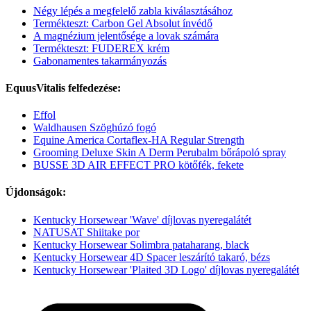
Négy lépés a megfelelő zabla kiválasztásához
Termékteszt: Carbon Gel Absolut ínvédő
A magnézium jelentősége a lovak számára
Termékteszt: FUDEREX krém
Gabonamentes takarmányozás
EquusVitalis felfedezése:
Effol
Waldhausen Szöghúzó fogó
Equine America Cortaflex-HA Regular Strength
Grooming Deluxe Skin A Derm Perubalm bőrápoló spray
BUSSE 3D AIR EFFECT PRO kötőfék, fekete
Újdonságok:
Kentucky Horsewear 'Wave' díjlovas nyeregalátét
NATUSAT Shiitake por
Kentucky Horsewear Solimbra pataharang, black
Kentucky Horsewear 4D Spacer leszárító takaró, bézs
Kentucky Horsewear 'Plaited 3D Logo' díjlovas nyeregalátét