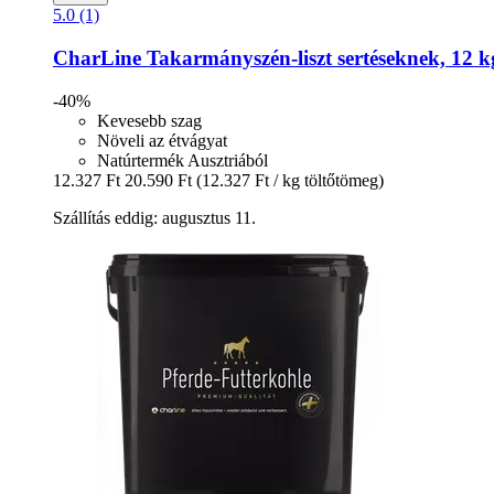
5.0 (1)
CharLine
Takarmányszén-​liszt sertéseknek, 12 k
-40%
Kevesebb szag
Növeli az étvágyat
Natúrtermék Ausztriából
12.327 Ft
20.590 Ft
(12.327 Ft / kg töltőtömeg)
Szállítás eddig: augusztus 11.