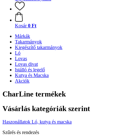
Kosár
0 Ft
Márkák
Takarmányok
Kiegészítő takarmányok
Ló
Lovas
Lovas divat
Istálló és legelő
Kutya és Macska
Akciók
CharLine termékek
Vásárlás kategóriák szerint
Haszonállatok
Ló, kutya és macska
Szűrés és rendezés