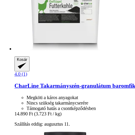
Kosár
4.0 (1)
CharLine
Takarmányszén-​granulátum baromfik
Megköti a káros anyagokat
Nincs szükség takarmánycserére
Támogató hatás a csontképződésben
14.890 Ft
(3.723 Ft / kg)
Szállítás eddig: augusztus 11.