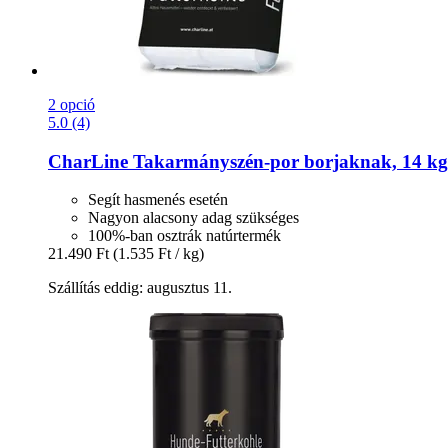
2 opció
5.0 (4)
CharLine
Takarmányszén-​por borjaknak, 14 kg
Segít hasmenés esetén
Nagyon alacsony adag szükséges
100%-ban osztrák natúrtermék
21.490 Ft
(1.535 Ft / kg)
Szállítás eddig: augusztus 11.