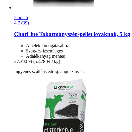
2 opció
4.7 (39)
CharLine
Takarmányszén-​pellet lovaknak, 5 kg
A belek támogatásához
Szag- és ízsemleges
Adalékanyag mentes
27.390 Ft
(5.478 Ft / kg)
Ingyenes szállítás eddig: augusztus 11.