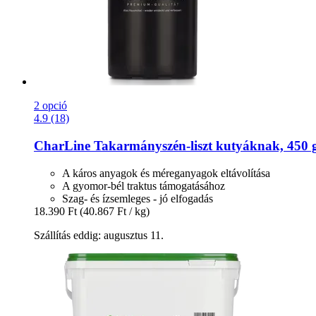
2 opció
4.9 (18)
CharLine
Takarmányszén-​liszt kutyáknak, 450 
A káros anyagok és méreganyagok eltávolítása
A gyomor-bél traktus támogatásához
Szag- és ízsemleges - jó elfogadás
18.390 Ft
(40.867 Ft / kg)
Szállítás eddig: augusztus 11.