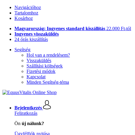
Navigációhoz
Tartalomhoz
Kosárhoz
Magyarország: Ingyenes standard kiszállítás
22.000 Ft-tól
Ingyenes visszaküldés
24 órás kiszállítás
Segítség
Hol van a rendelésem?
Visszaküldés
Szállítási költségek
Fizetési módok
Kapcsolat
Minden Segítség-téma
Bejelentkezés
Feliratkozás
Ön
új nálunk?
Ügyfélfiók nyitása