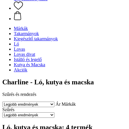
Márkák
Takarmányok
Kiegészítő takarmányok
Ló
Lovas
Lovas divat
Istálló és legelő
Kutya és Macska
Akciók
Charline - Ló, kutya és macska
Szűrés és rendezés
Ár
Márkák
Szűrés
Ló, kutya és macska: 4 termék