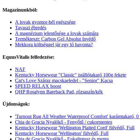
Magazinunkból:
A lovak gyomor-bél egészsége
Tavaszi ébredés
A magnézium jelentősége a lovak számára
Termékteszt: Carbon Gel Absolut ínvédő
Mekkora költséggel jár egy ló havonta?
EquusVitalis felfedezése:
NAF
Kentucky Horsewear "Classic" istállótakaró 100g fekete
Cat's Love Száraz macskaeledel - "Senior" Kacsa
SPEED RELAX boost
QHP Rosalynn Bareback Pad, rózsaszín/kék
Újdonságok:
'Turnout Rug All Weather Waterproof Comfort' karámtakaró, 0
Chia de Gracia Nyalókő - Fenyőtű / cukormentes
Kentucky Horsewear 'Wellington Plaited Cord' fülvédő, Full
Kentucky Horsewear 'Wellington' fülvédő, Full
Chia de Gracia Nyalókő - Eukaliptusz és menta