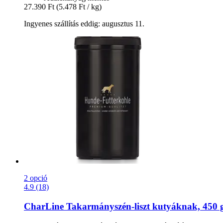
27.390 Ft
(5.478 Ft / kg)
Ingyenes szállítás eddig: augusztus 11.
2 opció
4.9 (18)
CharLine
Takarmányszén-​liszt kutyáknak, 450 