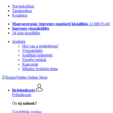
Navigációhoz
Tartalomhoz
Kosárhoz
Magyarország: Ingyenes standard kiszállítás
22.000 Ft-tól
Ingyenes visszaküldés
24 órás kiszállítás
Segítség
Hol van a rendelésem?
Visszaküldés
Szállítási költségek
Fizetési módok
Kapcsolat
Minden Segítség-téma
Bejelentkezés
Feliratkozás
Ön
új nálunk?
Ügyfélfiók nyitása