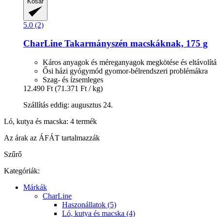
Kosár
5.0 (2)
CharLine
Takarmányszén macskáknak, 175 g
Káros anyagok és méreganyagok megkötése és eltávolítá
Ősi házi gyógymód gyomor-bélrendszeri problémákra
Szag- és ízsemleges
12.490 Ft
(71.371 Ft / kg)
Szállítás eddig: augusztus 24.
Ló, kutya és macska: 4 termék
Az árak az ÁFÁT tartalmazzák
Szűrő
Kategóriák:
Márkák
CharLine
Haszonállatok (5)
Ló, kutya és macska (4)