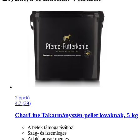
2 opció
4.7 (39)
CharLine
Takarmányszén-​pellet lovaknak, 5 kg
A belek támogatásához
Szag- és ízsemleges
Adalékanyag mentes