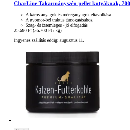
CharLine
Takarmányszén-​pellet kutyáknak, 700
A káros anyagok és méreganyagok eltávolítása
A gyomor-bél traktus támogatásához
Szag- és ízsemleges - jó elfogadás
25.690 Ft
(36.700 Ft / kg)
Ingyenes szállítás eddig: augusztus 11.