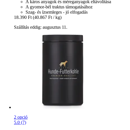
A káros anyagok és méreganyagok eltávolítása
A gyomor-bél traktus támogatásához
Szag- és ízsemleges - jó elfogadás
18.390 Ft
(40.867 Ft / kg)
Szállítás eddig: augusztus 11.
2 opció
5.0 (7)