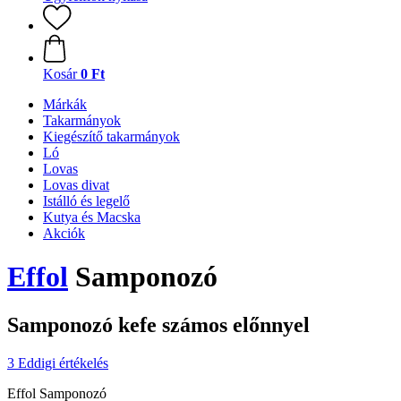
Kosár
0 Ft
Márkák
Takarmányok
Kiegészítő takarmányok
Ló
Lovas
Lovas divat
Istálló és legelő
Kutya és Macska
Akciók
Effol
Samponozó
Samponozó kefe számos előnnyel
3 Eddigi értékelés
Effol Samponozó