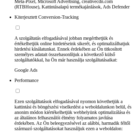
Meta-Pixel, Microsoft Advertising, creativecdn.com
(RTBHouse), Kattintásalapú termékajánlások, Ads Defender
Kiterjesztett Conversion-Tracking
A szolgáltatás elfogadásával jobban megérthetjük és
értékelhetjük online hirdetéseink sikerét, és optimalizálhatjuk
hirdetési kínálatunkat. Ennek érdekében az Ön titkosított
személyes adatait összehasonlítjuk a következő külső
szolgáltatókkal, ha Ön már használja szolgáltatásaikat:
Google Ads
Performance
Ezen szolgáltatások elfogadásával nyomon követhetjük a
kattintási és böngészési viselkedést a weboldalunkon belül, és
anonim módon kiértékelhetjük webhelyünk optimalizálása és
az általános felhasználói élmény folyamatos javítása
érdekében. Az Ön beleegyezésével az alábbi, harmadik féltől
származó szolgáltatásokat használjuk ezen a weboldalon: