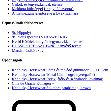
Csikók és tenyészkancák etetése
Mekkora költséggel jár egy ló havonta?
A magnézium jelentősége a lovak számára
EquusVitalis felfedezése:
St. Hippolyt
delicious speedies STRAWBERRY
Kerbl Kötőfék integrált légymaszkkal, fekete
BUSSE "DRESSAGE-PRO" ínvédő fekete
Marstall Csikó aktív
Újdonságok:
Kentucky Horsewear Póráz és falvédő gumilabda, S, 11,5 cm
Kentucky Horsewear 'Metal Chain' ugró nyeregalátét
Kentucky Horsewear Relax játék- és szénalabda lovaknak
Chia de Gracia Kollagén +
Kentucky Horsewear Solimbra pataharang, brown