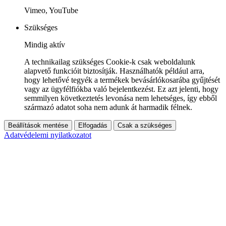
Vimeo, YouTube
Szükséges
Mindig aktív
A technikailag szükséges Cookie-k csak weboldalunk
alapvető funkcióit biztosítják. Használhatók például arra,
hogy lehetővé tegyék a termékek bevásárlókosarába gyűjtését
vagy az ügyfélfiókba való bejelentkezést. Ez azt jelenti, hogy
semmilyen következtetés levonása nem lehetséges, így ebből
származó adatot soha nem adunk át harmadik félnek.
Beállítások mentése
Elfogadás
Csak a szükséges
Adatvédelemi nyilatkozatot