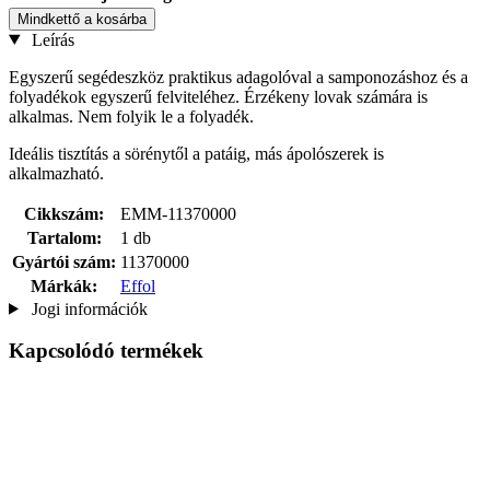
Mindkettő a kosárba
Leírás
Egyszerű segédeszköz praktikus adagolóval a samponozáshoz és a
folyadékok egyszerű felviteléhez. Érzékeny lovak számára is
alkalmas. Nem folyik le a folyadék.
Ideális tisztítás a sörénytől a patáig, más ápolószerek is
alkalmazható.
Cikkszám:
EMM-11370000
Tartalom:
1 db
Gyártói szám:
11370000
Márkák:
Effol
Jogi információk
Kapcsolódó termékek