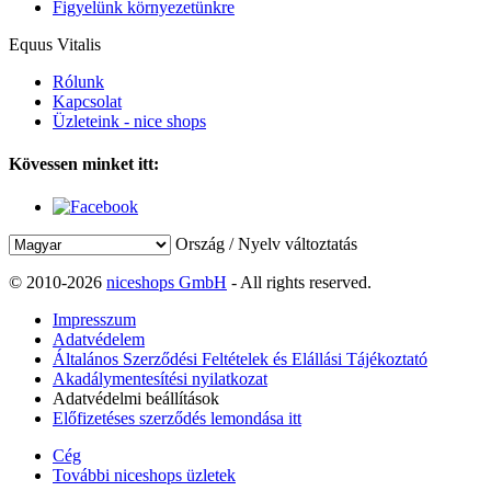
Figyelünk környezetünkre
Equus Vitalis
Rólunk
Kapcsolat
Üzleteink - nice shops
Kövessen minket itt:
Ország / Nyelv változtatás
© 2010-2026
niceshops GmbH
- All rights reserved.
Impresszum
Adatvédelem
Általános Szerződési Feltételek és Elállási Tájékoztató
Akadálymentesítési nyilatkozat
Adatvédelmi beállítások
Előfizetéses szerződés lemondása itt
Cég
További niceshops üzletek