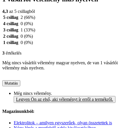
4,3
az 5 csillagból
5 csillag
2
(66%)
4 csillag
0
(0%)
3 csillag
1
(33%)
2 csillag
0
(0%)
1 csillag
0
(0%)
3
értékelés
Még nincs vásárlói vélemény magyar nyelven, de van 1 vásárlói
vélemény más nyelven.
Mutatás
Még nincs vélemény.
Legyen Ön az első, aki véleményt ír erről a termékről.
Magazinunkból:
Elektrolitok – amilyen egyszerűek, olyan összetettek is
Négy lépés a megfelelő zabla kiválasztásához