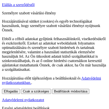
Elállás a szerződéstől
Személyre szabott vásárlási élmény
Hozzájárulásával sütiket (cookies) és egyéb technológiákat
használunk, hogy személyre szabott vásárlási élményt nyújtsunk
Önnek.
Ebből a célból adatokat gyűjtünk felhasználóinkról, viselkedésükről
és eszközeikről. Ezeket az adatokat weboldalunk folyamatos
optimalizálására és személyre szabott hirdetések és tartalmak
megjelenítésére, valamint a használati statisztikák elemzésére
használjuk fel. Az Ön titkosított adatait külső szolgáltatókkal is
szinkronizálhatjuk, és az ő online hirdetési csatornáikon keresztül
ajánlatokat mutathatunk Önnek, de csak akkor, ha Ön már használja
a szolgáltatásaikat.
Hozzájárulása előtt tájékozódjon a beállításoknál és
Adatvédelmi
nyilatkozatunkban.
.
Elfogadás
Csak a szükséges
Beállítások módosítása
Adatvédelemi nyilatkozatot
Egyéni adatvédelmi beállítások