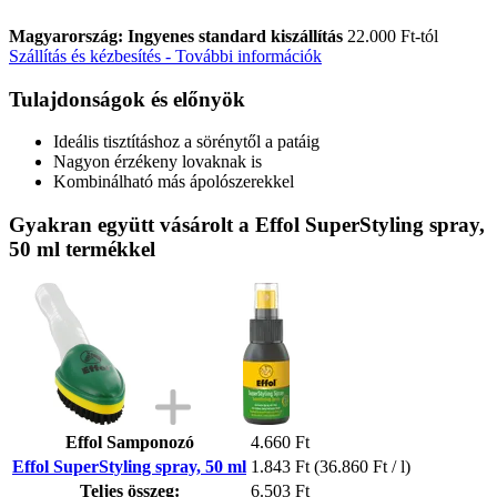
Magyarország: Ingyenes standard kiszállítás
22.000 Ft-tól
Szállítás és kézbesítés - További információk
Tulajdonságok és előnyök
Ideális tisztításhoz a sörénytől a patáig
Nagyon érzékeny lovaknak is
Kombinálható más ápolószerekkel
Gyakran együtt vásárolt a Effol SuperStyling spray,
50 ml termékkel
Effol Samponozó
4.660 Ft
Effol SuperStyling spray, 50 ml
1.843 Ft
(36.860 Ft / l)
Teljes összeg:
6.503 Ft