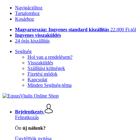
Navigációhoz
Tartalomhoz
Kosárhoz
Magyarország: Ingyenes standard kiszállítás
22.000 Ft-tól
Ingyenes visszaküldés
24 órás kiszállítás
Segítség
Hol van a rendelésem?
Visszaküldés
Szállítási költségek
Fizetési módok
Kapcsolat
Minden Segítség-téma
Bejelentkezés
Feliratkozás
Ön
új nálunk?
Ügyfélfiók nyitása