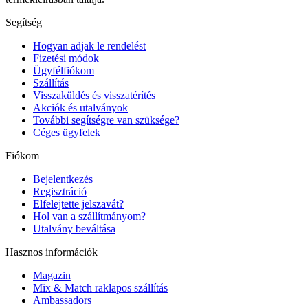
Segítség
Hogyan adjak le rendelést
Fizetési módok
Ügyfélfiókom
Szállítás
Visszaküldés és visszatérítés
Akciók és utalványok
További segítségre van szüksége?
Céges ügyfelek
Fiókom
Bejelentkezés
Regisztráció
Elfelejtette jelszavát?
Hol van a szállítmányom?
Utalvány beváltása
Hasznos információk
Magazin
Mix & Match raklapos szállítás
Ambassadors