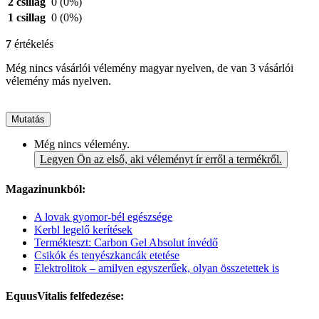
2 csillag
0
(0%)
1 csillag
0
(0%)
7
értékelés
Még nincs vásárlói vélemény magyar nyelven, de van 3 vásárlói
vélemény más nyelven.
Mutatás
Még nincs vélemény.
Legyen Ön az első, aki véleményt ír erről a termékről.
Magazinunkból:
A lovak gyomor-bél egészsége
Kerbl legelő kerítések
Termékteszt: Carbon Gel Absolut ínvédő
Csikók és tenyészkancák etetése
Elektrolitok – amilyen egyszerűek, olyan összetettek is
EquusVitalis felfedezése: