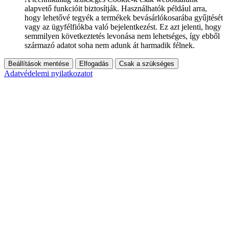
alapvető funkcióit biztosítják. Használhatók például arra,
hogy lehetővé tegyék a termékek bevásárlókosarába gyűjtését
vagy az ügyfélfiókba való bejelentkezést. Ez azt jelenti, hogy
semmilyen következtetés levonása nem lehetséges, így ebből
származó adatot soha nem adunk át harmadik félnek.
Beállítások mentése
Elfogadás
Csak a szükséges
Adatvédelemi nyilatkozatot