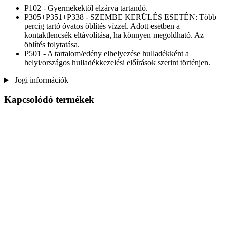
P102 - Gyermekektől elzárva tartandó.
P305+P351+P338 - SZEMBE KERÜLÉS ESETÉN: Több
percig tartó óvatos öblítés vízzel. Adott esetben a
kontaktlencsék eltávolítása, ha könnyen megoldható. Az
öblítés folytatása.
P501 - A tartalom/edény elhelyezése hulladékként a
helyi/országos hulladékkezelési előírások szerint történjen.
Jogi információk
Kapcsolódó termékek