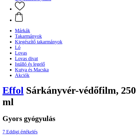
Márkák
Takarmányok
Kiegészítő takarmányok
Ló
Lovas
Lovas divat
Istálló és legelő
Kutya és Macska
Akciók
Effol
Sárkányvér-védőfilm, 250
ml
Gyors gyógyulás
7 Eddigi értékelés