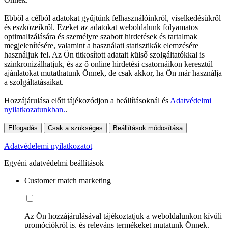
Ebből a célból adatokat gyűjtünk felhasználóinkról, viselkedésükről
és eszközeikről. Ezeket az adatokat weboldalunk folyamatos
optimalizálására és személyre szabott hirdetések és tartalmak
megjelenítésére, valamint a használati statisztikák elemzésére
használjuk fel. Az Ön titkosított adatait külső szolgáltatókkal is
szinkronizálhatjuk, és az ő online hirdetési csatornáikon keresztül
ajánlatokat mutathatunk Önnek, de csak akkor, ha Ön már használja
a szolgáltatásaikat.
Hozzájárulása előtt tájékozódjon a beállításoknál és
Adatvédelmi
nyilatkozatunkban.
.
Elfogadás
Csak a szükséges
Beállítások módosítása
Adatvédelemi nyilatkozatot
Egyéni adatvédelmi beállítások
Customer match marketing
Az Ön hozzájárulásával tájékoztatjuk a weboldalunkon kívüli
promóciókról is, és releváns termékeket mutatunk Önnek.