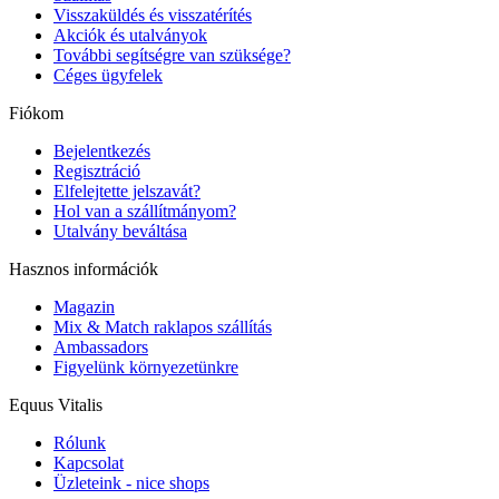
Visszaküldés és visszatérítés
Akciók és utalványok
További segítségre van szüksége?
Céges ügyfelek
Fiókom
Bejelentkezés
Regisztráció
Elfelejtette jelszavát?
Hol van a szállítmányom?
Utalvány beváltása
Hasznos információk
Magazin
Mix & Match raklapos szállítás
Ambassadors
Figyelünk környezetünkre
Equus Vitalis
Rólunk
Kapcsolat
Üzleteink - nice shops