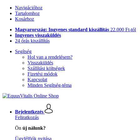
Navigációhoz
Tartalomhoz
Kosárhoz
Magyarország: Ingyenes standard kiszállítás
22.000 Ft-tól
Ingyenes visszaküldés
24 órás kiszállítás
Segítség
Hol van a rendelésem?
Visszaküldés
Szállítási költségek
Fizetési módok
Kapcsolat
Minden Segítség-téma
Bejelentkezés
Feliratkozás
Ön
új nálunk?
Ügyfélfiók nyitása