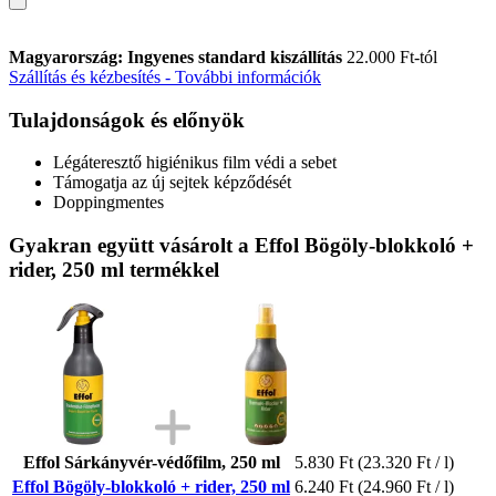
Magyarország: Ingyenes standard kiszállítás
22.000 Ft-tól
Szállítás és kézbesítés - További információk
Tulajdonságok és előnyök
Légáteresztő higiénikus film védi a sebet
Támogatja az új sejtek képződését
Doppingmentes
Gyakran együtt vásárolt a Effol Bögöly-blokkoló +
rider, 250 ml termékkel
Effol Sárkányvér-védőfilm, 250 ml
5.830 Ft
(23.320 Ft / l)
Effol Bögöly-blokkoló + rider, 250 ml
6.240 Ft
(24.960 Ft / l)