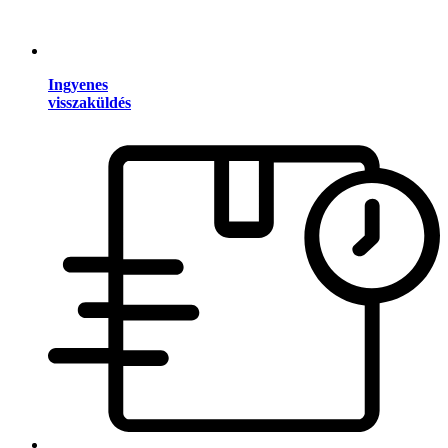
Ingyenes
visszaküldés