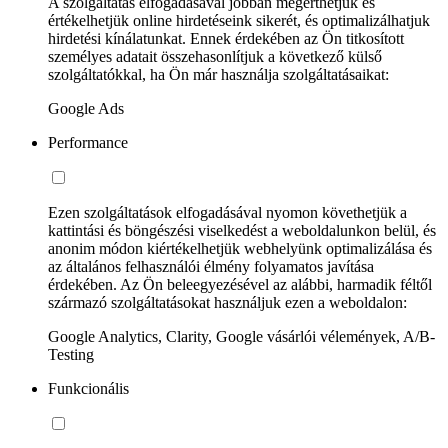
A szolgáltatás elfogadásával jobban megérthetjük és
értékelhetjük online hirdetéseink sikerét, és optimalizálhatjuk
hirdetési kínálatunkat. Ennek érdekében az Ön titkosított
személyes adatait összehasonlítjuk a következő külső
szolgáltatókkal, ha Ön már használja szolgáltatásaikat:
Google Ads
Performance
Ezen szolgáltatások elfogadásával nyomon követhetjük a
kattintási és böngészési viselkedést a weboldalunkon belül, és
anonim módon kiértékelhetjük webhelyünk optimalizálása és
az általános felhasználói élmény folyamatos javítása
érdekében. Az Ön beleegyezésével az alábbi, harmadik féltől
származó szolgáltatásokat használjuk ezen a weboldalon:
Google Analytics, Clarity, Google vásárlói vélemények, A/B-
Testing
Funkcionális