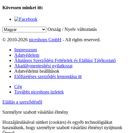
Kövessen minket itt:
Ország / Nyelv változtatás
© 2010-2026
niceshops GmbH
- All rights reserved.
Impresszum
Adatvédelem
Általános Szerződési Feltételek és Elállási Tájékoztató
Akadálymentesítési nyilatkozat
Adatvédelmi beállítások
Előfizetéses szerződés lemondása itt
Cég
További niceshops üzletek
Elállás a szerződéstől
Személyre szabott vásárlási élmény
Hozzájárulásával sütiket (cookies) és egyéb technológiákat
használunk, hogy személyre szabott vásárlási élményt nyújtsunk
Önnek.