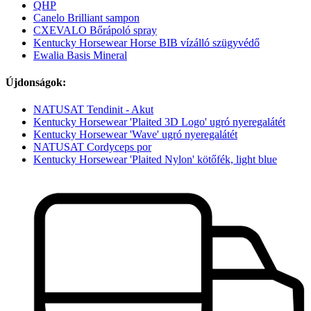
QHP
Canelo Brilliant sampon
CXEVALO Bőrápoló spray
Kentucky Horsewear Horse BIB vízálló szügyvédő
Ewalia Basis Mineral
Újdonságok:
NATUSAT Tendinit - Akut
Kentucky Horsewear 'Plaited 3D Logo' ugró nyeregalátét
Kentucky Horsewear 'Wave' ugró nyeregalátét
NATUSAT Cordyceps por
Kentucky Horsewear 'Plaited Nylon' kötőfék, light blue