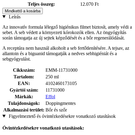
Teljes összeg:
12.070 Ft
Mindkettő a kosárba
Leírás
Az innovatív formula lélegző higiénikus filmet biztosít, amely védi a
sebet. A seb védett a környezeti kórokozók ellen. Az öngyógyítás
során támogatja az új sejtek képződését és a bőr regenerálódását.
A receptúra nem használ alkoholt a seb fertőtlenítésére. A tejsav, az
allantoin és a biguanid támogatják a nedves sebhigiéniát és a
sebgyógyulást.
Cikkszám:
EMM-11731000
Tartalom:
250 ml
EAN:
4102460173105
Gyártói szám:
11731000
Márkák:
Effol
Tulajdonságok:
Doppingmentes
Alkalmazási terület:
Bőr és szőr
Figyelmeztető és óvintézkedésekre vonatkozó utasítások
Óvintézkedésekre vonatkozó utasítások: