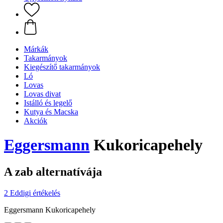
Márkák
Takarmányok
Kiegészítő takarmányok
Ló
Lovas
Lovas divat
Istálló és legelő
Kutya és Macska
Akciók
Eggersmann
Kukoricapehely
A zab alternatívája
2 Eddigi értékelés
Eggersmann Kukoricapehely