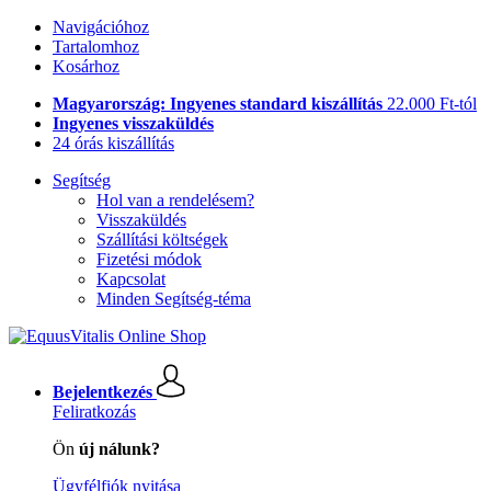
Navigációhoz
Tartalomhoz
Kosárhoz
Magyarország: Ingyenes standard kiszállítás
22.000 Ft-tól
Ingyenes visszaküldés
24 órás kiszállítás
Segítség
Hol van a rendelésem?
Visszaküldés
Szállítási költségek
Fizetési módok
Kapcsolat
Minden Segítség-téma
Bejelentkezés
Feliratkozás
Ön
új nálunk?
Ügyfélfiók nyitása