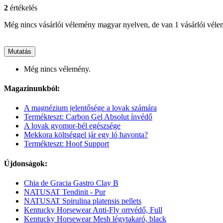
2
értékelés
Még nincs vásárlói vélemény magyar nyelven, de van 1 vásárlói vél
Mutatás
Még nincs vélemény.
Magazinunkból:
A magnézium jelentősége a lovak számára
Termékteszt: Carbon Gel Absolut ínvédő
A lovak gyomor-bél egészsége
Mekkora költséggel jár egy ló havonta?
Termékteszt: Hoof Support
Újdonságok:
Chia de Gracia Gastro Clay B
NATUSAT Tendinit - Pur
NATUSAT Spirulina platensis pellets
Kentucky Horsewear Anti-Fly orrvédő, Full
Kentucky Horsewear Mesh légytakaró, black