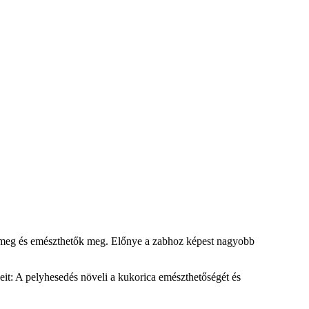
ók meg és emészthetők meg. Előnye a zabhoz képest nagyobb
it: A pelyhesedés növeli a kukorica emészthetőségét és