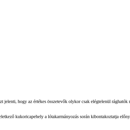
azt jelenti, hogy az értékes összetevők olykor csak elégtelenül rághat
eletkező kukoricapehely a lótakarmányozás során kibontakoztatja előnye