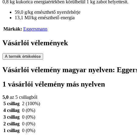
0,8 kg kukorica energiaértékben körülbelül 1 kg zabot helyettesít.
59,0 g/kg emészthető nyersfehérje
13,1 MJ/kg emészthető energia
Márkák:
Eggersmann
Vásárlói vélemények
A termék értékelése
Vásárlói vélemény magyar nyelven: Egge
1 vásárlói vélemény más nyelven
5,0
az 5 csillagból
5 csillag
2
(100%)
4 csillag
0
(0%)
3 csillag
0
(0%)
2 csillag
0
(0%)
1 csillag
0
(0%)