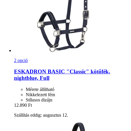
2 opció
ESKADRON
BASIC "Classic" kötőfék,
nightblue, Full
Mérete állítható
Nikkelezett fém
Stílusos dizájn
12.890 Ft
Szállítás eddig: augusztus 12.