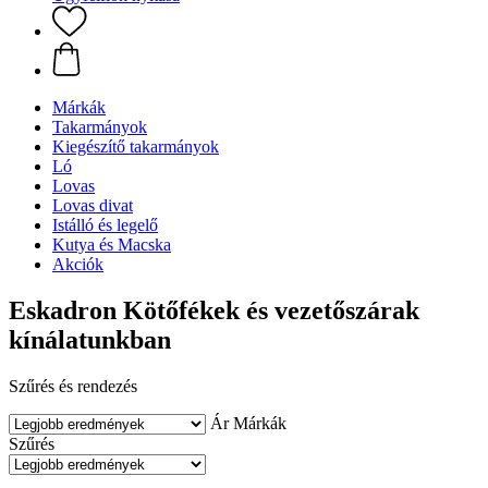
Márkák
Takarmányok
Kiegészítő takarmányok
Ló
Lovas
Lovas divat
Istálló és legelő
Kutya és Macska
Akciók
Eskadron Kötőfékek és vezetőszárak
kínálatunkban
Szűrés és rendezés
Ár
Márkák
Szűrés