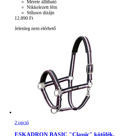
Mérete állítható
Nikkelezett fém
Stílusos dizájn
12.890 Ft
Jelenleg nem elérhető
2 opció
ESKADRON
BASIC "Classic" kötőfék,