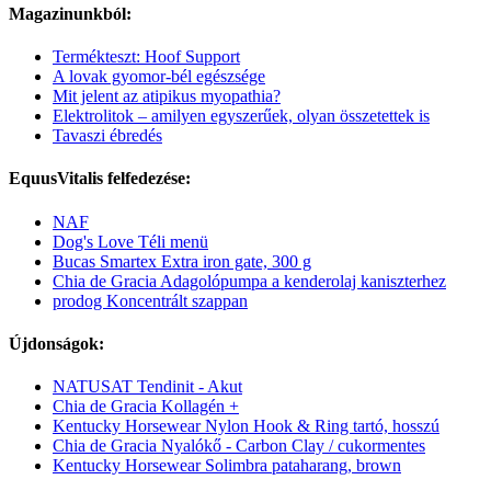
Magazinunkból:
Termékteszt: Hoof Support
A lovak gyomor-bél egészsége
Mit jelent az atipikus myopathia?
Elektrolitok – amilyen egyszerűek, olyan összetettek is
Tavaszi ébredés
EquusVitalis felfedezése:
NAF
Dog's Love Téli menü
Bucas Smartex Extra iron gate, 300 g
Chia de Gracia Adagolópumpa a kenderolaj kaniszterhez
prodog Koncentrált szappan
Újdonságok:
NATUSAT Tendinit - Akut
Chia de Gracia Kollagén +
Kentucky Horsewear Nylon Hook & Ring tartó, hosszú
Chia de Gracia Nyalókő - Carbon Clay / cukormentes
Kentucky Horsewear Solimbra pataharang, brown