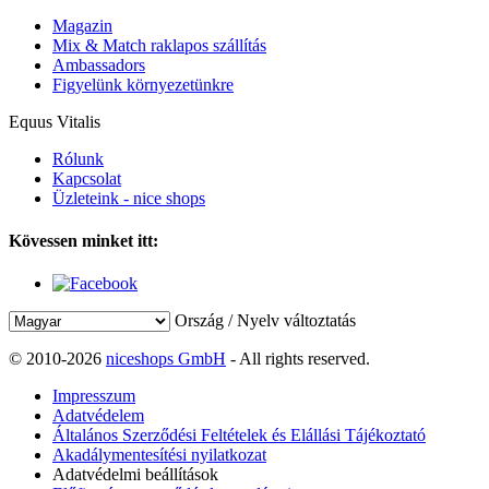
Magazin
Mix & Match raklapos szállítás
Ambassadors
Figyelünk környezetünkre
Equus Vitalis
Rólunk
Kapcsolat
Üzleteink - nice shops
Kövessen minket itt:
Ország / Nyelv változtatás
© 2010-2026
niceshops GmbH
- All rights reserved.
Impresszum
Adatvédelem
Általános Szerződési Feltételek és Elállási Tájékoztató
Akadálymentesítési nyilatkozat
Adatvédelmi beállítások