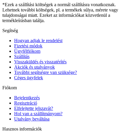
*Ezek a szállítási költségek a normál szállításra vonatkoznak.
Lehetnek további költségek, pl. a termékek súlya, mérete vagy
tulajdonságai miatt. Ezeket az információkat közvetlenül a
termékleírásban találja.
Segítség
Hogyan adjak le rendelést
Fizetési módok
Ügyfélfiókom
Szállítás
Visszaküldés és visszatérítés
Akciók és utalványok
További segítségre van szüksége?
Céges ügyfelek
Fiókom
Bejelentkezés
Regisztráció
Elfelejtette jelszavát?
Hol van a szállítmányom?
Utalvány beváltása
Hasznos információk