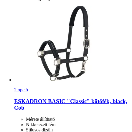
2 opció
ESKADRON
BASIC "Classic" kötőfék, black,
Cob
Mérete állítható
Nikkelezett fém
Stílusos dizájn