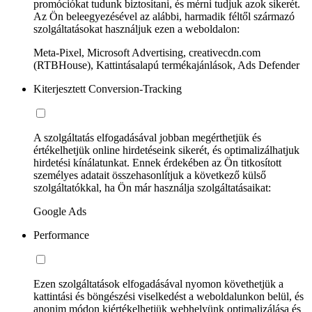
promóciókat tudunk biztosítani, és mérni tudjuk azok sikerét.
Az Ön beleegyezésével az alábbi, harmadik féltől származó
szolgáltatásokat használjuk ezen a weboldalon:
Meta-Pixel, Microsoft Advertising, creativecdn.com
(RTBHouse), Kattintásalapú termékajánlások, Ads Defender
Kiterjesztett Conversion-Tracking
A szolgáltatás elfogadásával jobban megérthetjük és
értékelhetjük online hirdetéseink sikerét, és optimalizálhatjuk
hirdetési kínálatunkat. Ennek érdekében az Ön titkosított
személyes adatait összehasonlítjuk a következő külső
szolgáltatókkal, ha Ön már használja szolgáltatásaikat:
Google Ads
Performance
Ezen szolgáltatások elfogadásával nyomon követhetjük a
kattintási és böngészési viselkedést a weboldalunkon belül, és
anonim módon kiértékelhetjük webhelyünk optimalizálása és