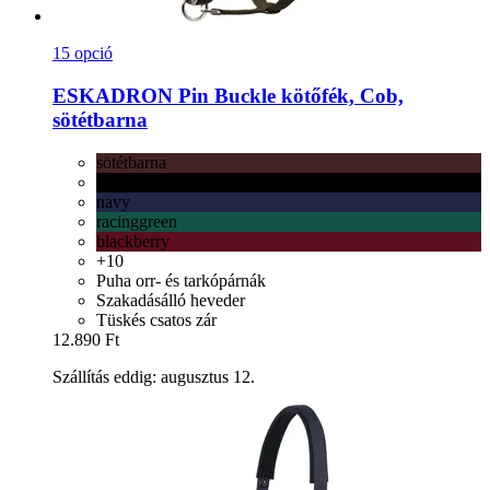
15 opció
ESKADRON
Pin Buckle kötőfék, Cob,
sötétbarna
sötétbarna
fekete
navy
racinggreen
blackberry
+10
Puha orr- és tarkópárnák
Szakadásálló heveder
Tüskés csatos zár
12.890 Ft
Szállítás eddig: augusztus 12.