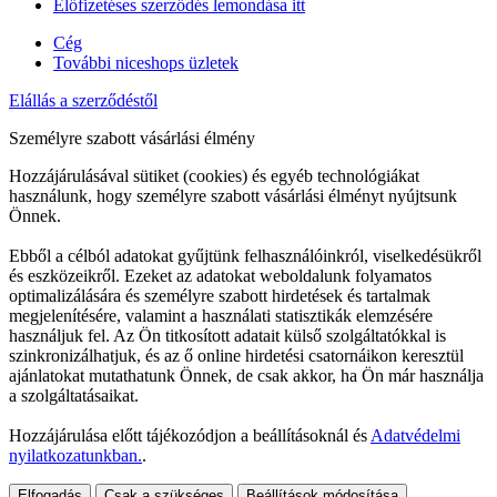
Előfizetéses szerződés lemondása itt
Cég
További niceshops üzletek
Elállás a szerződéstől
Személyre szabott vásárlási élmény
Hozzájárulásával sütiket (cookies) és egyéb technológiákat
használunk, hogy személyre szabott vásárlási élményt nyújtsunk
Önnek.
Ebből a célból adatokat gyűjtünk felhasználóinkról, viselkedésükről
és eszközeikről. Ezeket az adatokat weboldalunk folyamatos
optimalizálására és személyre szabott hirdetések és tartalmak
megjelenítésére, valamint a használati statisztikák elemzésére
használjuk fel. Az Ön titkosított adatait külső szolgáltatókkal is
szinkronizálhatjuk, és az ő online hirdetési csatornáikon keresztül
ajánlatokat mutathatunk Önnek, de csak akkor, ha Ön már használja
a szolgáltatásaikat.
Hozzájárulása előtt tájékozódjon a beállításoknál és
Adatvédelmi
nyilatkozatunkban.
.
Elfogadás
Csak a szükséges
Beállítások módosítása