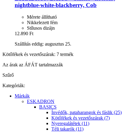
nightblue-​white-​blackberry, Cob
Mérete állítható
Nikkelezett fém
Stílusos dizájn
12.890 Ft
Szállítás eddig: augusztus 25.
Kötőfékek és vezetőszárak: 7 termék
Az árak az ÁFÁT tartalmazzák
Szűrő
Kategóriák:
Márkák
ESKADRON
BASICS
Ínvédők, pataharangok és fáslik (25)
Kötőfékek és vezetőszárak (7)
Nyeregalátétek (11)
Téli takarók (11)