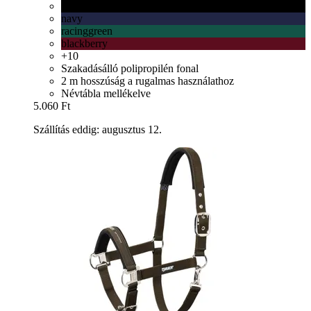
fekete
navy
racinggreen
blackberry
+10
Szakadásálló polipropilén fonal
2 m hosszúság a rugalmas használathoz
Névtábla mellékelve
5.060 Ft
Szállítás eddig: augusztus 12.