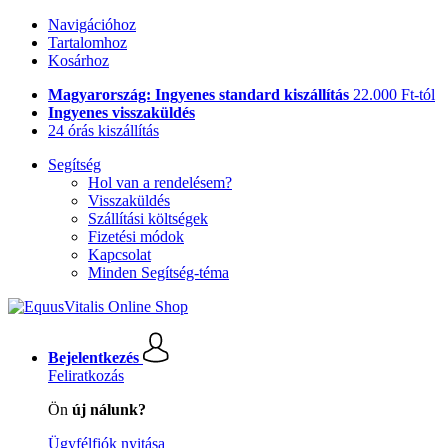
Navigációhoz
Tartalomhoz
Kosárhoz
Magyarország: Ingyenes standard kiszállítás
22.000 Ft-tól
Ingyenes visszaküldés
24 órás kiszállítás
Segítség
Hol van a rendelésem?
Visszaküldés
Szállítási költségek
Fizetési módok
Kapcsolat
Minden Segítség-téma
Bejelentkezés
Feliratkozás
Ön
új nálunk?
Ügyfélfiók nyitása