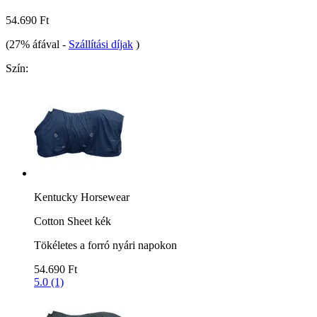
54.690 Ft
(27% áfával
-
Szállítási díjak
)
Szín:
Kentucky Horsewear
Cotton Sheet kék
Tökéletes a forró nyári napokon
54.690 Ft
5.0 (1)