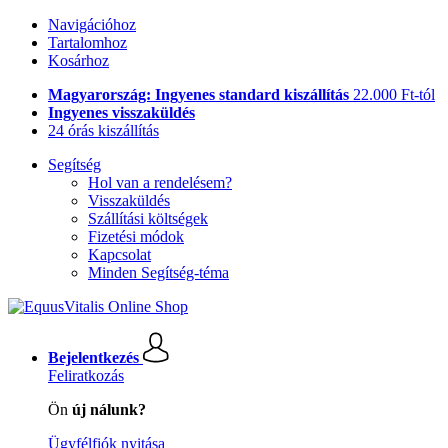
Navigációhoz
Tartalomhoz
Kosárhoz
Magyarország: Ingyenes standard kiszállítás
22.000 Ft-tól
Ingyenes visszaküldés
24 órás kiszállítás
Segítség
Hol van a rendelésem?
Visszaküldés
Szállítási költségek
Fizetési módok
Kapcsolat
Minden Segítség-téma
Bejelentkezés
Feliratkozás
Ön
új nálunk?
Ügyfélfiók nyitása