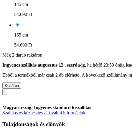
145 cm
54.690 Ft
155 cm
54.690 Ft
Még 2 darab raktáron
Ingyenes szállítás augusztus 12., szerda-ig
, ha
hétfő 23:59 óráig
lead
Ebből a termékből már csak 2 db elérhető. A következő szállítmány má
Kosárba
Magyarország: Ingyenes standard kiszállítás
Szállítás és kézbesítés - További információk
Tulajdonságok és előnyök