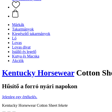
Márkák
Takarmányok
Kiegészítő takarmányok
Ló
Lovas
Lovas divat
Istálló és legelő
Kutya és Macska
Akciók
Kentucky Horsewear
Cotton She
Hűsítő a forró nyári napokon
Jelenleg egy értékelés.
Kentucky Horsewear Cotton Sheet fekete