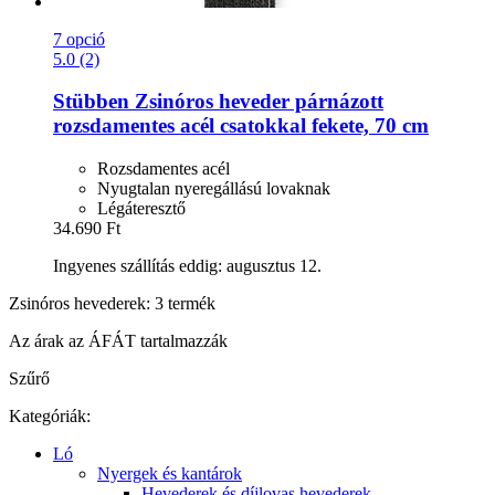
7 opció
5.0 (2)
Stübben
Zsinóros heveder párnázott
rozsdamentes acél csatokkal fekete, 70 cm
Rozsdamentes acél
Nyugtalan nyeregállású lovaknak
Légáteresztő
34.690 Ft
Ingyenes szállítás eddig: augusztus 12.
Zsinóros hevederek: 3 termék
Az árak az ÁFÁT tartalmazzák
Szűrő
Kategóriák:
Ló
Nyergek és kantárok
Hevederek és díjlovas hevederek