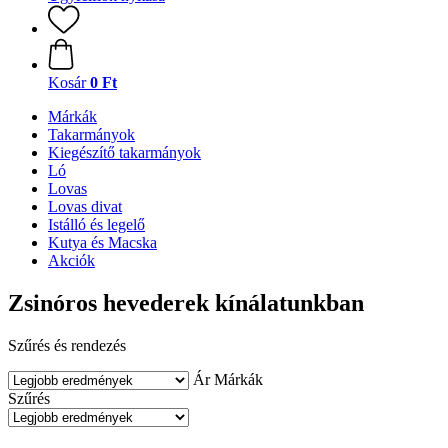
Kosár
0 Ft
Márkák
Takarmányok
Kiegészítő takarmányok
Ló
Lovas
Lovas divat
Istálló és legelő
Kutya és Macska
Akciók
Zsinóros hevederek kínálatunkban
Szűrés és rendezés
Ár
Márkák
Szűrés