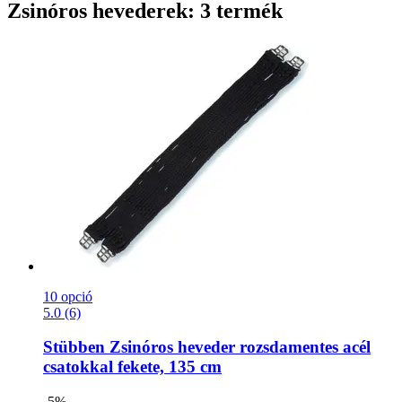
Zsinóros hevederek: 3 termék
10 opció
5.0 (6)
Stübben
Zsinóros heveder rozsdamentes acél
csatokkal fekete, 135 cm
-5%