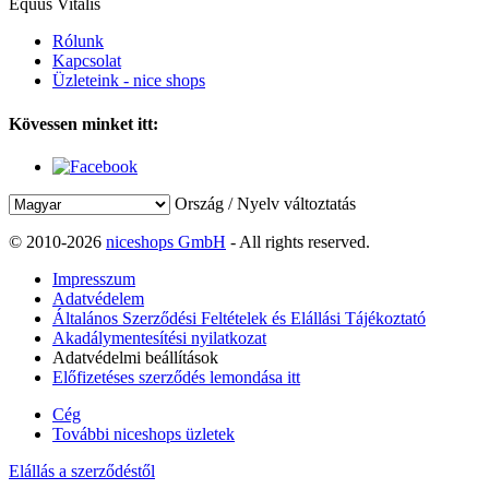
Equus Vitalis
Rólunk
Kapcsolat
Üzleteink - nice shops
Kövessen minket itt:
Ország / Nyelv változtatás
© 2010-2026
niceshops GmbH
- All rights reserved.
Impresszum
Adatvédelem
Általános Szerződési Feltételek és Elállási Tájékoztató
Akadálymentesítési nyilatkozat
Adatvédelmi beállítások
Előfizetéses szerződés lemondása itt
Cég
További niceshops üzletek
Elállás a szerződéstől