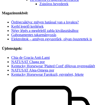
Zsinóros hevederek
Magazinunkból:
Ördögcsáklya: milyen hatással van a lovakra?
Kerbl legelő kerítések
Négy lépés a megfelelő zabla kiválasztásához
Gabonamentes takarmányozás
Elektrolitok – amilyen egyszerűek, olyan összetettek is
Újdonságok:
Chia de Gracia Anti-Lami
NATUSAT Chaga por
Kentucky Horsewear 'Plaited Cord' díjlovas nyeregalátét
NATUSAT Alga-Omega por
Kentucky Horsewear Farokszíj, egyméret, fekete