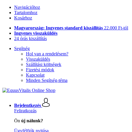
Navigációhoz
Tartalomhoz
Kosárhoz
Magyarország: Ingyenes standard kiszállítás
22.000 Ft-tól
Ingyenes visszaküldés
24 órás kiszállítás
Segítség
Hol van a rendelésem?
Visszaküldés
Szállítási költségek
Fizetési módok
Kapcsolat
Minden Segítség-téma
Bejelentkezés
Feliratkozás
Ön
új nálunk?
Ügyfélfiók nyitása