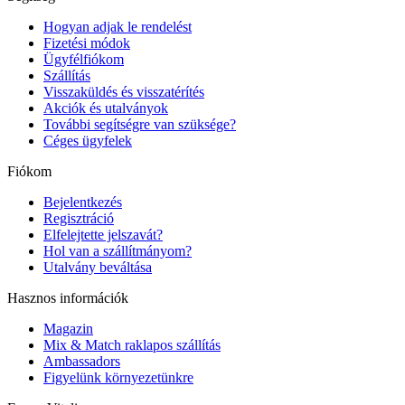
Hogyan adjak le rendelést
Fizetési módok
Ügyfélfiókom
Szállítás
Visszaküldés és visszatérítés
Akciók és utalványok
További segítségre van szüksége?
Céges ügyfelek
Fiókom
Bejelentkezés
Regisztráció
Elfelejtette jelszavát?
Hol van a szállítmányom?
Utalvány beváltása
Hasznos információk
Magazin
Mix & Match raklapos szállítás
Ambassadors
Figyelünk környezetünkre