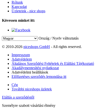
Rólunk
Kapcsolat
Üzleteink - nice shops
Kövessen minket itt:
Ország / Nyelv változtatás
© 2010-2026
niceshops GmbH
- All rights reserved.
Impresszum
Adatvédelem
Általános Szerződési Feltételek és Elállási Tájékoztató
Akadálymentesítési nyilatkozat
Adatvédelmi beállítások
Előfizetéses szerződés lemondása itt
Cég
További niceshops üzletek
Elállás a szerződéstől
Személyre szabott vásárlási élmény