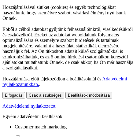
Hozzájárulásával sütiket (cookies) és egyéb technológiákat
használunk, hogy személyre szabott vásárlási élményt nyújtsunk
Önnek.
Ebből a célból adatokat gyűjtünk felhasználóinkról, viselkedésükről
és eszközeikről. Ezeket az adatokat weboldalunk folyamatos
optimalizálására és személyre szabott hirdetések és tartalmak
megjelenítésére, valamint a használati statisztikák elemzésére
használjuk fel. Az Ön titkosított adatait külső szolgáltatókkal is
szinkronizálhatjuk, és az ő online hirdetési csatornáikon keresztül
ajánlatokat mutathatunk Önnek, de csak akkor, ha Ön már használja
a szolgáltatásaikat.
Hozzájárulása előtt tájékozódjon a beállításoknál és
Adatvédelmi
nyilatkozatunkban.
.
Elfogadás
Csak a szükséges
Beállítások módosítása
Adatvédelemi nyilatkozatot
Egyéni adatvédelmi beállítások
Customer match marketing