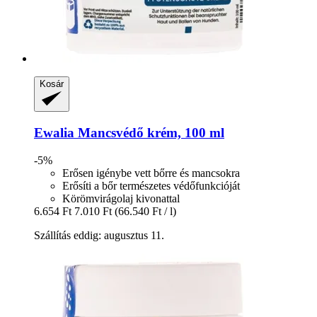
Kosár
Ewalia
Mancsvédő krém, 100 ml
-5%
Erősen igénybe vett bőrre és mancsokra
Erősíti a bőr természetes védőfunkcióját
Körömvirágolaj kivonattal
6.654 Ft
7.010 Ft
(66.540 Ft / l)
Szállítás eddig: augusztus 11.