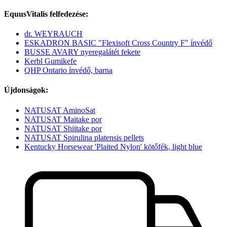
EquusVitalis felfedezése:
dr. WEYRAUCH
ESKADRON BASIC "Flexisoft Cross Country F" ínvédő
BUSSE AVARY nyeregalátét fekete
Kerbl Gumikefe
QHP Ontario ínvédő, barna
Újdonságok:
NATUSAT AminoSat
NATUSAT Maitake por
NATUSAT Shiitake por
NATUSAT Spirulina platensis pellets
Kentucky Horsewear 'Plaited Nylon' kötőfék, light blue