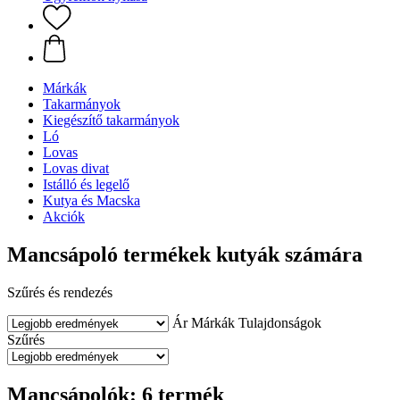
Márkák
Takarmányok
Kiegészítő takarmányok
Ló
Lovas
Lovas divat
Istálló és legelő
Kutya és Macska
Akciók
Mancsápoló termékek kutyák számára
Szűrés és rendezés
Ár
Márkák
Tulajdonságok
Szűrés
Mancsápolók: 6 termék