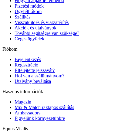
Hogyan adjak le rendelést
Fizetési módok
Ügyfélfiókom
Szállítás
Visszaküldés és visszatérítés
Akciók és utalványok
További segítségre van szüksége?
Céges ügyfelek
Fiókom
Bejelentkezés
Regisztráció
Elfelejtette jelszavát?
Hol van a szállítmányom?
Utalvány beváltása
Hasznos információk
Magazin
Mix & Match raklapos szállítás
Ambassadors
Figyelünk környezetünkre
Equus Vitalis