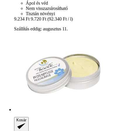
Ápol és véd
Nem visszazsírosítható
Tisztán növényi
9.234 Ft
9.720 Ft
(92.340 Ft / l)
Szállítás eddig: augusztus 11.
Kosár