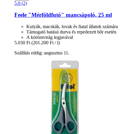
5.0 (2)
Feele
"Mérföldfutó" mancsápoló, 25 ml
Kutyák, macskák, lovak és fiatal állatok számára
Támogató hatású durva és repedezett bőr esetén
A körömvirág legjavával
5.030 Ft
(201.200 Ft / l)
Szállítás eddig: augusztus 11.