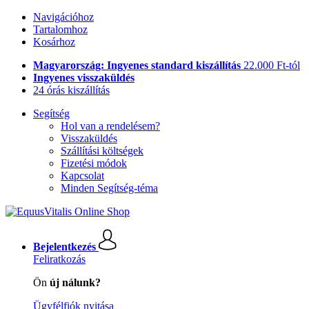
Navigációhoz
Tartalomhoz
Kosárhoz
Magyarország: Ingyenes standard kiszállítás
22.000 Ft-tól
Ingyenes visszaküldés
24 órás kiszállítás
Segítség
Hol van a rendelésem?
Visszaküldés
Szállítási költségek
Fizetési módok
Kapcsolat
Minden Segítség-téma
Bejelentkezés
Feliratkozás
Ön
új nálunk?
Ügyfélfiók nyitása