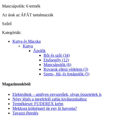
Mancsápolók: 6 termék
Az árak az ÁFÁT tartalmazzák
Szűrő
Kategóriák:
Kutya és Macska
Kutya
Ápolók
Bőr és szőr (34)
Elsősegély (12)
Mancsápolók (6)
Rovarok elleni védelem (3)
Szem-, fül- és fogápolók (5)
Magazinunkból:
Elektrolitok – amilyen egyszerűek, olyan összetettek is
Négy lépés a megfelelő zabla kiválasztásához
Termékteszt: FUDEREX krém
Mekkora költséggel jár egy ló havonta?
Tavaszi ébredés