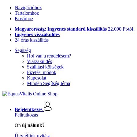
Navigációhoz
Tartalomhoz
Kosárhoz
Magyarország: Ingyenes standard kiszállítás
22.000 Ft-tól
Ingyenes visszaküldés
24 órás kiszállítás
Segítség
Hol van a rendelésem?
Visszaküldés
Szállítási költségek
Fizetési módok
Kapcsolat
Minden Segítség-téma
Bejelentkezés
Feliratkozás
Ön
új nálunk?
Ügyfélfiók nyitása