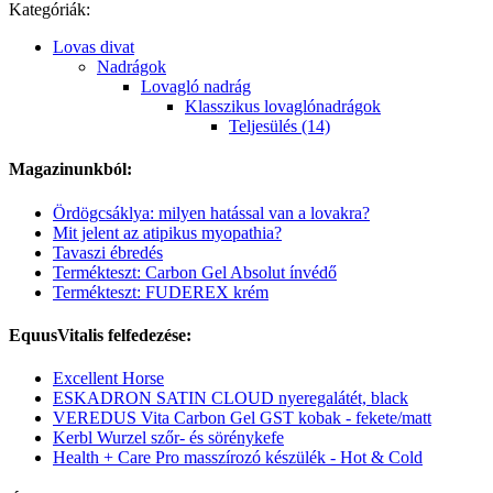
Kategóriák:
Lovas divat
Nadrágok
Lovagló nadrág
Klasszikus lovaglónadrágok
Teljesülés (14)
Magazinunkból:
Ördögcsáklya: milyen hatással van a lovakra?
Mit jelent az atipikus myopathia?
Tavaszi ébredés
Termékteszt: Carbon Gel Absolut ínvédő
Termékteszt: FUDEREX krém
EquusVitalis felfedezése:
Excellent Horse
ESKADRON SATIN CLOUD nyeregalátét, black
VEREDUS Vita Carbon Gel GST kobak - fekete/matt
Kerbl Wurzel szőr- és sörénykefe
Health + Care Pro masszírozó készülék - Hot & Cold