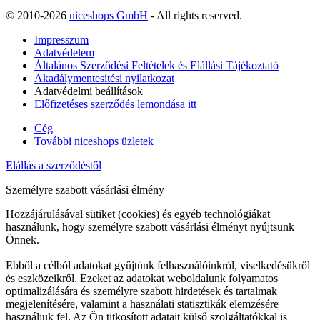
© 2010-2026
niceshops GmbH
- All rights reserved.
Impresszum
Adatvédelem
Általános Szerződési Feltételek és Elállási Tájékoztató
Akadálymentesítési nyilatkozat
Adatvédelmi beállítások
Előfizetéses szerződés lemondása itt
Cég
További niceshops üzletek
Elállás a szerződéstől
Személyre szabott vásárlási élmény
Hozzájárulásával sütiket (cookies) és egyéb technológiákat
használunk, hogy személyre szabott vásárlási élményt nyújtsunk
Önnek.
Ebből a célból adatokat gyűjtünk felhasználóinkról, viselkedésükről
és eszközeikről. Ezeket az adatokat weboldalunk folyamatos
optimalizálására és személyre szabott hirdetések és tartalmak
megjelenítésére, valamint a használati statisztikák elemzésére
használjuk fel. Az Ön titkosított adatait külső szolgáltatókkal is