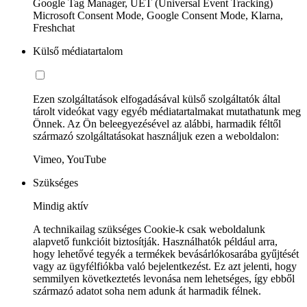
Google Tag Manager, UET (Universal Event Tracking)
Microsoft Consent Mode, Google Consent Mode, Klarna,
Freshchat
Külső médiatartalom
Ezen szolgáltatások elfogadásával külső szolgáltatók által
tárolt videókat vagy egyéb médiatartalmakat mutathatunk meg
Önnek. Az Ön beleegyezésével az alábbi, harmadik féltől
származó szolgáltatásokat használjuk ezen a weboldalon:
Vimeo, YouTube
Szükséges
Mindig aktív
A technikailag szükséges Cookie-k csak weboldalunk
alapvető funkcióit biztosítják. Használhatók például arra,
hogy lehetővé tegyék a termékek bevásárlókosarába gyűjtését
vagy az ügyfélfiókba való bejelentkezést. Ez azt jelenti, hogy
semmilyen következtetés levonása nem lehetséges, így ebből
származó adatot soha nem adunk át harmadik félnek.