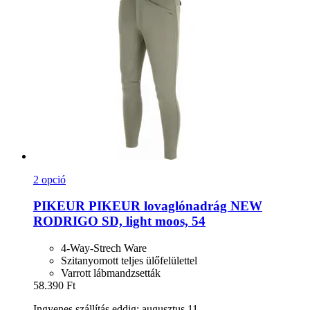
2 opció
PIKEUR
PIKEUR lovaglónadrág NEW
RODRIGO SD, light moos, 54
4-Way-Strech Ware
Szitanyomott teljes ülőfelülettel
Varrott lábmandzsetták
58.390 Ft
Ingyenes szállítás eddig: augusztus 11.