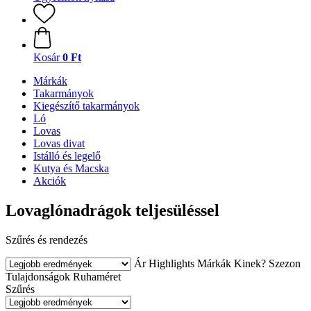
Kosár
0 Ft
Márkák
Takarmányok
Kiegészítő takarmányok
Ló
Lovas
Lovas divat
Istálló és legelő
Kutya és Macska
Akciók
Lovaglónadrágok teljesüléssel
Szűrés és rendezés
Ár
Highlights
Márkák
Kinek?
Szezon
Tulajdonságok
Ruhaméret
Szűrés