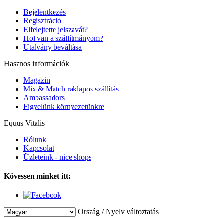
Bejelentkezés
Regisztráció
Elfelejtette jelszavát?
Hol van a szállítmányom?
Utalvány beváltása
Hasznos információk
Magazin
Mix & Match raklapos szállítás
Ambassadors
Figyelünk környezetünkre
Equus Vitalis
Rólunk
Kapcsolat
Üzleteink - nice shops
Kövessen minket itt:
Ország / Nyelv változtatás