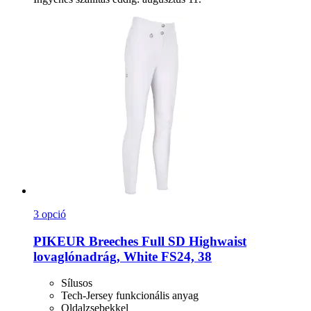
3 opció
PIKEUR
Breeches Full SD Highwaist
lovaglónadrág, White FS24, 38
Sílusos
Tech-Jersey funkcionális anyag
Oldalzsebekkel