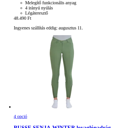
Melegítő funkcionális anyag
4 irányú nyúlás
Légáteresztő
48.490 Ft
Ingyenes szállítás eddig: augusztus 11.
4 opció
BUSSE
SENJA-​WINTER lovaglónadrág,