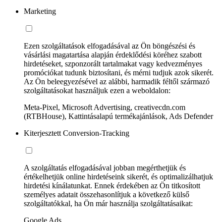
Marketing
Ezen szolgáltatások elfogadásával az Ön böngészési és
vásárlási magatartása alapján érdeklődési köréhez szabott
hirdetéseket, szponzorált tartalmakat vagy kedvezményes
promóciókat tudunk biztosítani, és mérni tudjuk azok sikerét.
Az Ön beleegyezésével az alábbi, harmadik féltől származó
szolgáltatásokat használjuk ezen a weboldalon:
Meta-Pixel, Microsoft Advertising, creativecdn.com
(RTBHouse), Kattintásalapú termékajánlások, Ads Defender
Kiterjesztett Conversion-Tracking
A szolgáltatás elfogadásával jobban megérthetjük és
értékelhetjük online hirdetéseink sikerét, és optimalizálhatjuk
hirdetési kínálatunkat. Ennek érdekében az Ön titkosított
személyes adatait összehasonlítjuk a következő külső
szolgáltatókkal, ha Ön már használja szolgáltatásaikat:
Google Ads