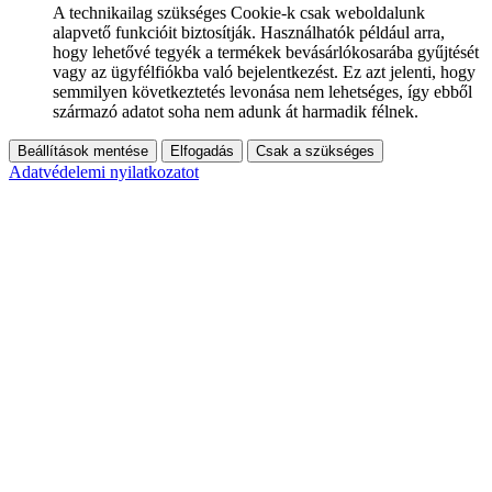
A technikailag szükséges Cookie-k csak weboldalunk
alapvető funkcióit biztosítják. Használhatók például arra,
hogy lehetővé tegyék a termékek bevásárlókosarába gyűjtését
vagy az ügyfélfiókba való bejelentkezést. Ez azt jelenti, hogy
semmilyen következtetés levonása nem lehetséges, így ebből
származó adatot soha nem adunk át harmadik félnek.
Beállítások mentése
Elfogadás
Csak a szükséges
Adatvédelemi nyilatkozatot