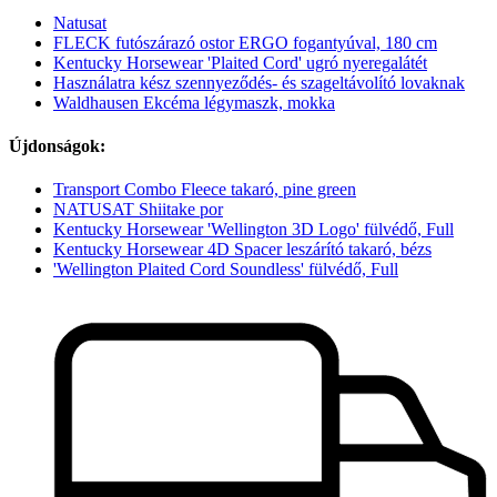
Natusat
FLECK futószárazó ostor ERGO fogantyúval, 180 cm
Kentucky Horsewear 'Plaited Cord' ugró nyeregalátét
Használatra kész szennyeződés- és szageltávolító lovaknak
Waldhausen Ekcéma légymaszk, mokka
Újdonságok:
Transport Combo Fleece takaró, pine green
NATUSAT Shiitake por
Kentucky Horsewear 'Wellington 3D Logo' fülvédő, Full
Kentucky Horsewear 4D Spacer leszárító takaró, bézs
'Wellington Plaited Cord Soundless' fülvédő, Full