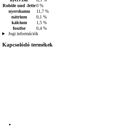
Rohöle und -fette
0 %
nyershamu
11,7 %
nátrium
0,1 %
kálcium
1,5 %
foszfor
0,4 %
Jogi információk
Kapcsolódó termékek