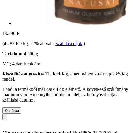
19.290 Ft
(
4.287 Ft / kg
, 27% áfával
-
Szállítási díjak
)
Tartalom:
4.500 g
Még 4 darab raktáron
Kiszállítás augusztus 11., kedd
-ig, amennyiben
vasárnap 23:59-ig
rendel.
Ebből a termékből már csak 4 db elérhető. A következő szállítmány
már úton van! Amennyiben többet rendel, az befolyásolhatja a
szállítási dátumot.
Kosárba
Magyarország: Ingyenes standard kiszállítás
22.000 Ft-tól