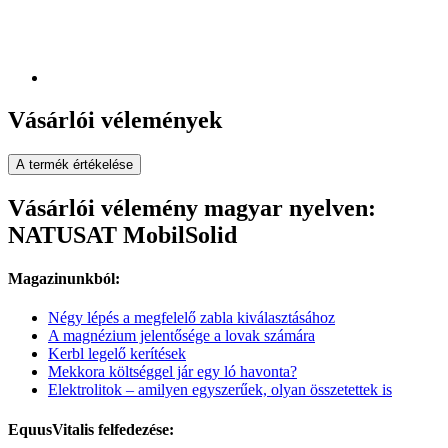
Vásárlói vélemények
A termék értékelése
Vásárlói vélemény magyar nyelven:
NATUSAT MobilSolid
Magazinunkból:
Négy lépés a megfelelő zabla kiválasztásához
A magnézium jelentősége a lovak számára
Kerbl legelő kerítések
Mekkora költséggel jár egy ló havonta?
Elektrolitok – amilyen egyszerűek, olyan összetettek is
EquusVitalis felfedezése: