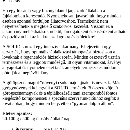
Leírás
Ha egy ló sánta vagy bizonytalanul jár, az ok általában a
fájdalomban keresendő. Nyomatékosan javasoljuk, hogy minden
esetben azonnal forduljon állatorvoshoz. Termékeink nem
helyettesíthetik a megfelelő szakorvosi kezelést. Viszont ez a
takarmány mellékhatások nélkül, támogatóként és kísérőként adható
és pozitívan hat az inakra, szalagokra és ízületekre!
A SOLID sorozat egy intenzív takarmány. Kifejezetten úgy
tervezték, hogy optimális táplálkozási támogatást biztosítson a
lovaknak a regenerációs fázisok során. Minden összetevő tisztán
természetes és a legjobb minőségű. Itt olyan vitaminokat, ásványi
anyagokat és nyomelemeket talál, amelyek természetes módon
pótolják a meglévő hiányt.
A görögszénamagot "növényi csukamájolajnak" is nevezik. Más
gyógynövényekkel együtt a SOLID termékek fő összetevője. A
görögszénamagvak és a táplálkozásélettani szempontból fontos
kiegészítő komponensek a speciális szervi funkciókhoz segítik a
lovat abban, hogy minden helyzetben "gyorsan talpra álljon".
Etetési ajánlás:
50-100 g / 500 kg élősúly / állat / nap
Cikkszám:
NAT-14260