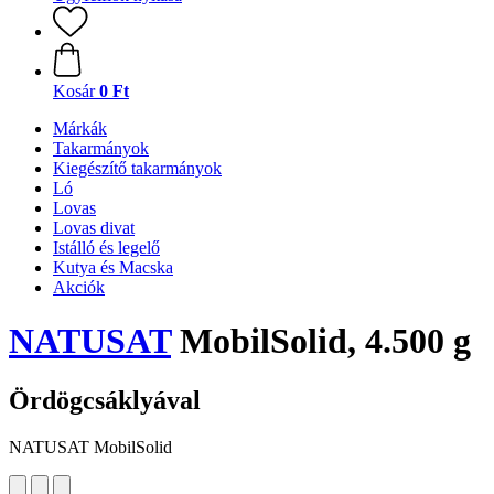
Kosár
0 Ft
Márkák
Takarmányok
Kiegészítő takarmányok
Ló
Lovas
Lovas divat
Istálló és legelő
Kutya és Macska
Akciók
NATUSAT
MobilSolid, 4.500 g
Ördögcsáklyával
NATUSAT MobilSolid