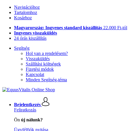
Navigációhoz
Tartalomhoz
Kosárhoz
Magyarország: Ingyenes standard kiszállítás
22.000 Ft-tól
Ingyenes visszaküldés
24 órás kiszállítás
Segítség
Hol van a rendelésem?
Visszaküldés
Szállítási költségek
Fizetési módok
Kapcsolat
Minden Segítség-téma
Bejelentkezés
Feliratkozás
Ön
új nálunk?
Ügyfélfiók nyitása