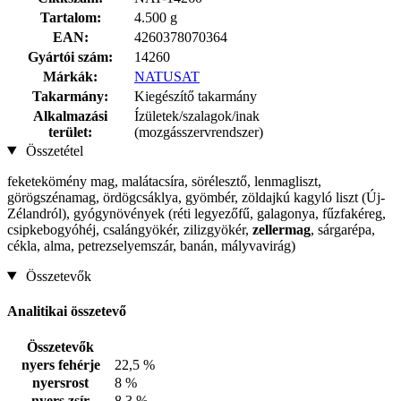
Tartalom:
4.500 g
EAN:
4260378070364
Gyártói szám:
14260
Márkák:
NATUSAT
Takarmány:
Kiegészítő takarmány
Alkalmazási
Ízületek/szalagok/inak
terület:
(mozgásszervrendszer)
Összetétel
feketekömény mag, malátacsíra, sörélesztő, lenmagliszt,
görögszénamag, ördögcsáklya, gyömbér, zöldajkú kagyló liszt (Új-
Zélandról), gyógynövények (réti legyezőfű, galagonya, fűzfakéreg,
csipkebogyóhéj, csalángyökér, zilizgyökér,
zellermag
, sárgarépa,
cékla, alma, petrezselyemszár, banán, mályvavirág)
Összetevők
Analitikai összetevő
Összetevők
nyers fehérje
22,5 %
nyersrost
8 %
nyers zsír
8,3 %