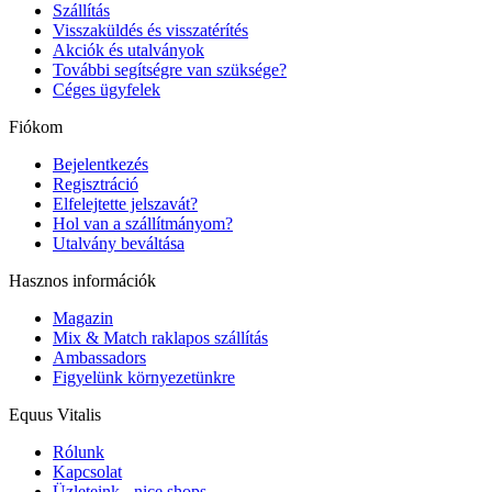
Szállítás
Visszaküldés és visszatérítés
Akciók és utalványok
További segítségre van szüksége?
Céges ügyfelek
Fiókom
Bejelentkezés
Regisztráció
Elfelejtette jelszavát?
Hol van a szállítmányom?
Utalvány beváltása
Hasznos információk
Magazin
Mix & Match raklapos szállítás
Ambassadors
Figyelünk környezetünkre
Equus Vitalis
Rólunk
Kapcsolat
Üzleteink - nice shops