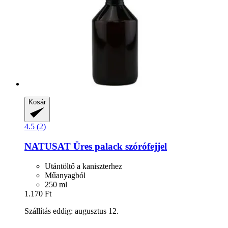
Kosár
4.5 (2)
NATUSAT
Üres palack szórófejjel
Utántöltő a kaniszterhez
Műanyagból
250 ml
1.170 Ft
Szállítás eddig: augusztus 12.