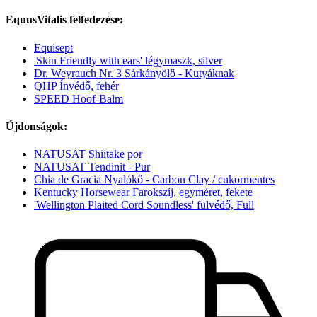
EquusVitalis felfedezése:
Equisept
'Skin Friendly with ears' légymaszk, silver
Dr. Weyrauch Nr. 3 Sárkányölő - Kutyáknak
QHP Ínvédő, fehér
SPEED Hoof-Balm
Újdonságok:
NATUSAT Shiitake por
NATUSAT Tendinit - Pur
Chia de Gracia Nyalókő - Carbon Clay / cukormentes
Kentucky Horsewear Farokszíj, egyméret, fekete
'Wellington Plaited Cord Soundless' fülvédő, Full