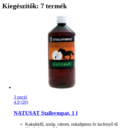
Kiegészítők: 7 termék
3 opció
4.9 (20)
NATUSAT
Stallsympat, 1 l
Kakukkfű, izsóp, citrom, eukaliptusz és lucfenyő tű