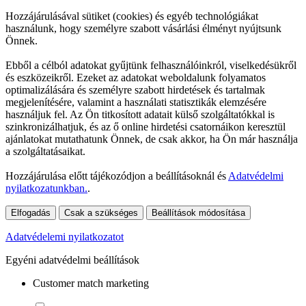
Hozzájárulásával sütiket (cookies) és egyéb technológiákat
használunk, hogy személyre szabott vásárlási élményt nyújtsunk
Önnek.
Ebből a célból adatokat gyűjtünk felhasználóinkról, viselkedésükről
és eszközeikről. Ezeket az adatokat weboldalunk folyamatos
optimalizálására és személyre szabott hirdetések és tartalmak
megjelenítésére, valamint a használati statisztikák elemzésére
használjuk fel. Az Ön titkosított adatait külső szolgáltatókkal is
szinkronizálhatjuk, és az ő online hirdetési csatornáikon keresztül
ajánlatokat mutathatunk Önnek, de csak akkor, ha Ön már használja
a szolgáltatásaikat.
Hozzájárulása előtt tájékozódjon a beállításoknál és
Adatvédelmi
nyilatkozatunkban.
.
Elfogadás
Csak a szükséges
Beállítások módosítása
Adatvédelemi nyilatkozatot
Egyéni adatvédelmi beállítások
Customer match marketing