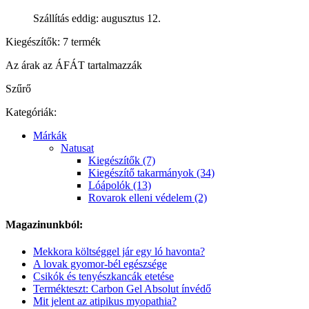
Szállítás eddig: augusztus 12.
Kiegészítők: 7 termék
Az árak az ÁFÁT tartalmazzák
Szűrő
Kategóriák:
Márkák
Natusat
Kiegészítők (7)
Kiegészítő takarmányok (34)
Lóápolók (13)
Rovarok elleni védelem (2)
Magazinunkból:
Mekkora költséggel jár egy ló havonta?
A lovak gyomor-bél egészsége
Csikók és tenyészkancák etetése
Termékteszt: Carbon Gel Absolut ínvédő
Mit jelent az atipikus myopathia?