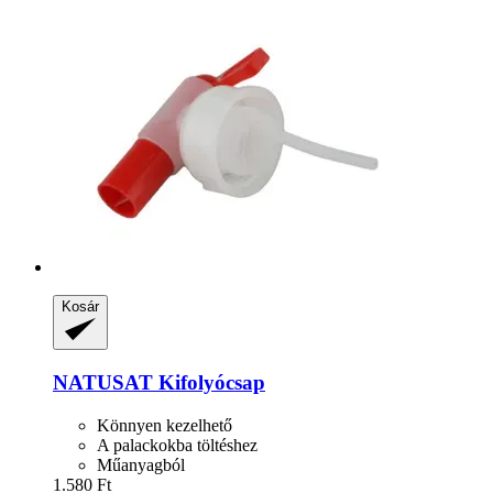
Kosár
NATUSAT
Kifolyócsap
Könnyen kezelhető
A palackokba töltéshez
Műanyagból
1.580 Ft