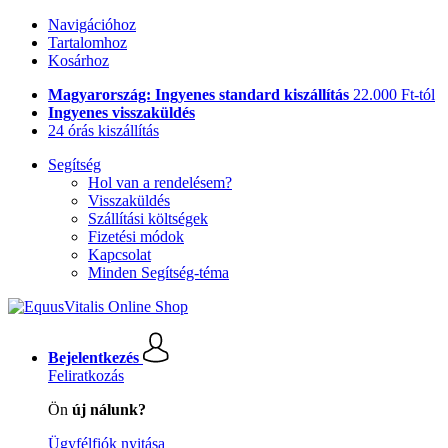
Navigációhoz
Tartalomhoz
Kosárhoz
Magyarország: Ingyenes standard kiszállítás
22.000 Ft-tól
Ingyenes visszaküldés
24 órás kiszállítás
Segítség
Hol van a rendelésem?
Visszaküldés
Szállítási költségek
Fizetési módok
Kapcsolat
Minden Segítség-téma
Bejelentkezés
Feliratkozás
Ön
új nálunk?
Ügyfélfiók nyitása