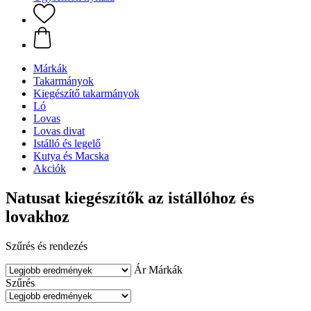
Márkák
Takarmányok
Kiegészítő takarmányok
Ló
Lovas
Lovas divat
Istálló és legelő
Kutya és Macska
Akciók
Natusat kiegészítők az istállóhoz és
lovakhoz
Szűrés és rendezés
Ár
Márkák
Szűrés