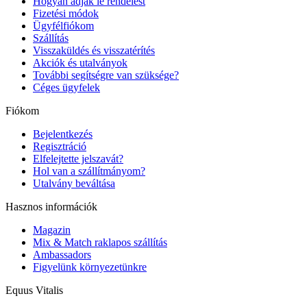
Hogyan adjak le rendelést
Fizetési módok
Ügyfélfiókom
Szállítás
Visszaküldés és visszatérítés
Akciók és utalványok
További segítségre van szüksége?
Céges ügyfelek
Fiókom
Bejelentkezés
Regisztráció
Elfelejtette jelszavát?
Hol van a szállítmányom?
Utalvány beváltása
Hasznos információk
Magazin
Mix & Match raklapos szállítás
Ambassadors
Figyelünk környezetünkre
Equus Vitalis