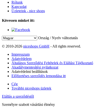
Rólunk
Kapcsolat
Üzleteink - nice shops
Kövessen minket itt:
Ország / Nyelv változtatás
© 2010-2026
niceshops GmbH
- All rights reserved.
Impresszum
Adatvédelem
Általános Szerződési Feltételek és Elállási Tájékoztató
Akadálymentesítési nyilatkozat
Adatvédelmi beállítások
Előfizetéses szerződés lemondása itt
Cég
További niceshops üzletek
Elállás a szerződéstől
Személyre szabott vásárlási élmény