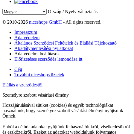
Ország / Nyelv változtatás
© 2010-2026
niceshops GmbH
- All rights reserved.
Impresszum
Adatvédelem
Általános Szerződési Feltételek és Elállási Tájékoztató
Akadálymentesítési nyilatkozat
Adatvédelmi beállítások
Előfizetéses szerződés lemondása itt
Cég
További niceshops üzletek
Elállás a szerződéstől
Személyre szabott vásárlási élmény
Hozzájárulásával sütiket (cookies) és egyéb technológiákat
használunk, hogy személyre szabott vásárlási élményt nyújtsunk
Önnek.
Ebből a célból adatokat gyűjtünk felhasználóinkról, viselkedésükről
és eszközeikről. Ezeket az adatokat weboldalunk folyamatos