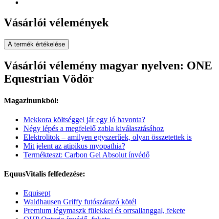
Vásárlói vélemények
A termék értékelése
Vásárlói vélemény magyar nyelven: ONE
Equestrian Vödör
Magazinunkból:
Mekkora költséggel jár egy ló havonta?
Négy lépés a megfelelő zabla kiválasztásához
Elektrolitok – amilyen egyszerűek, olyan összetettek is
Mit jelent az atipikus myopathia?
Termékteszt: Carbon Gel Absolut ínvédő
EquusVitalis felfedezése:
Equisept
Waldhausen Griffy futószárazó kötél
Premium légymaszk fülekkel és orrsallanggal, fekete