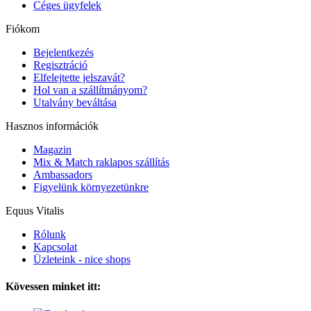
Céges ügyfelek
Fiókom
Bejelentkezés
Regisztráció
Elfelejtette jelszavát?
Hol van a szállítmányom?
Utalvány beváltása
Hasznos információk
Magazin
Mix & Match raklapos szállítás
Ambassadors
Figyelünk környezetünkre
Equus Vitalis
Rólunk
Kapcsolat
Üzleteink - nice shops
Kövessen minket itt: