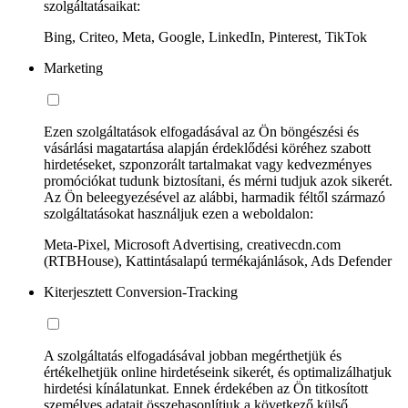
szolgáltatásaikat:
Bing, Criteo, Meta, Google, LinkedIn, Pinterest, TikTok
Marketing
Ezen szolgáltatások elfogadásával az Ön böngészési és
vásárlási magatartása alapján érdeklődési köréhez szabott
hirdetéseket, szponzorált tartalmakat vagy kedvezményes
promóciókat tudunk biztosítani, és mérni tudjuk azok sikerét.
Az Ön beleegyezésével az alábbi, harmadik féltől származó
szolgáltatásokat használjuk ezen a weboldalon:
Meta-Pixel, Microsoft Advertising, creativecdn.com
(RTBHouse), Kattintásalapú termékajánlások, Ads Defender
Kiterjesztett Conversion-Tracking
A szolgáltatás elfogadásával jobban megérthetjük és
értékelhetjük online hirdetéseink sikerét, és optimalizálhatjuk
hirdetési kínálatunkat. Ennek érdekében az Ön titkosított
személyes adatait összehasonlítjuk a következő külső