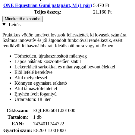
ONE Equestrian Gumi patapánt, M (1 pár)
5.470 Ft
Teljes összeg:
21.160 Ft
Mindkettő a kosárba
Leírás
Praktikus vödör, amelyet lovasok fejlesztettek ki lovasok számára.
Számos innovatív és jól átgondolt funkcióval rendelkezik, ezért
rendkívül felhasználóbarát. Ideális otthonra vagy útközben.
Törhetetlen, újrahasznosított műanyag
Lapos hátának köszönhetően stabil
Lekerekített sarkokkal és műanyaggal bevont élekkel
Elöl lefelé kerekítve
Alul mélyedéssel
Könnyen egymásra rakható
Alul támasztófelülettel
Enyhén ívelt fogantyú
Űrtartalom: 18 liter
Cikkszám:
EQI-E82601L001000
Tartalom:
1 db
EAN:
7434011744722
Gyártói szám:
E82601L001000