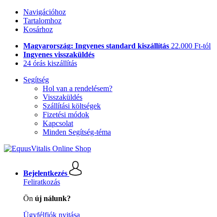
Navigációhoz
Tartalomhoz
Kosárhoz
Magyarország: Ingyenes standard kiszállítás
22.000 Ft-tól
Ingyenes visszaküldés
24 órás kiszállítás
Segítség
Hol van a rendelésem?
Visszaküldés
Szállítási költségek
Fizetési módok
Kapcsolat
Minden Segítség-téma
Bejelentkezés
Feliratkozás
Ön
új nálunk?
Ügyfélfiók nyitása