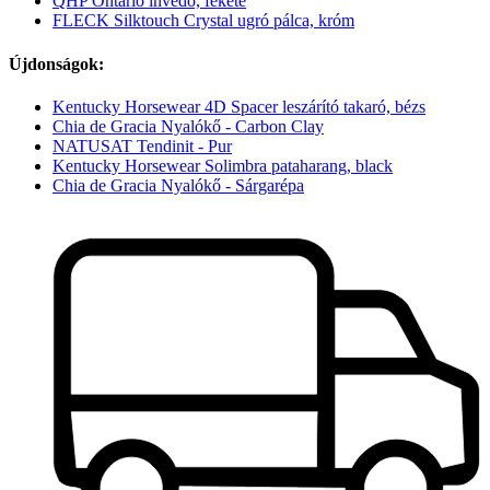
QHP Ontario ínvédő, fekete
FLECK Silktouch Crystal ugró pálca, króm
Újdonságok:
Kentucky Horsewear 4D Spacer leszárító takaró, bézs
Chia de Gracia Nyalókő - Carbon Clay
NATUSAT Tendinit - Pur
Kentucky Horsewear Solimbra pataharang, black
Chia de Gracia Nyalókő - Sárgarépa