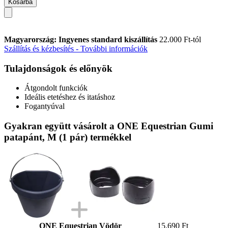
Kosárba
Magyarország: Ingyenes standard kiszállítás
22.000 Ft-tól
Szállítás és kézbesítés - További információk
Tulajdonságok és előnyök
Átgondolt funkciók
Ideális etetéshez és itatáshoz
Fogantyúval
Gyakran együtt vásárolt a ONE Equestrian Gumi
patapánt, M (1 pár) termékkel
ONE Equestrian Vödör
15.690 Ft