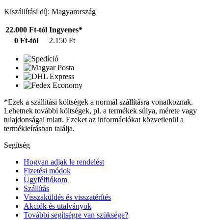
Kiszállítási díj: Magyarország
22.000 Ft-tól
Ingyenes*
0 Ft-tól
2.150 Ft
*Ezek a szállítási költségek a normál szállításra vonatkoznak.
Lehetnek további költségek, pl. a termékek súlya, mérete vagy
tulajdonságai miatt. Ezeket az információkat közvetlenül a
termékleírásban találja.
Segítség
Hogyan adjak le rendelést
Fizetési módok
Ügyfélfiókom
Szállítás
Visszaküldés és visszatérítés
Akciók és utalványok
További segítségre van szüksége?