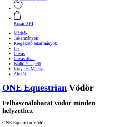
Kosár
0 Ft
Márkák
Takarmányok
Kiegészítő takarmányok
Ló
Lovas
Lovas divat
Istálló és legelő
Kutya és Macska
Akciók
ONE Equestrian
Vödör
Felhasználóbarát vödör minden
helyzethez
ONE Equestrian Vödör