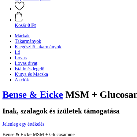
Kosár
0 Ft
Márkák
Takarmányok
Kiegészítő takarmányok
Ló
Lovas
Lovas divat
Istálló és legelő
Kutya és Macska
Akciók
Bense & Eicke
MSM + Glucosa
Inak, szalagok és ízületek támogatása
Jelenleg egy értékelés.
Bense & Eicke MSM + Glucosamine