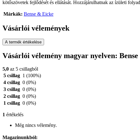
kötőszövetek fejlődését és ellátását. Hozzájárulhatnak az ízületi folya
Márkák:
Bense & Eicke
Vásárlói vélemények
A termék értékelése
Vásárlói vélemény magyar nyelven: Bens
5,0
az 5 csillagból
5 csillag
1
(100%)
4 csillag
0
(0%)
3 csillag
0
(0%)
2 csillag
0
(0%)
1 csillag
0
(0%)
1
értékelés
Még nincs vélemény.
Magazinunkból: