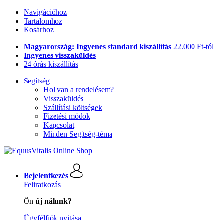
Navigációhoz
Tartalomhoz
Kosárhoz
Magyarország: Ingyenes standard kiszállítás
22.000 Ft-tól
Ingyenes visszaküldés
24 órás kiszállítás
Segítség
Hol van a rendelésem?
Visszaküldés
Szállítási költségek
Fizetési módok
Kapcsolat
Minden Segítség-téma
Bejelentkezés
Feliratkozás
Ön
új nálunk?
Ügyfélfiók nyitása