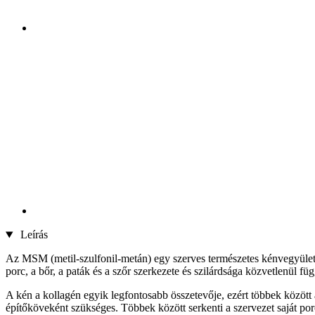
Leírás
Az MSM (metil-szulfonil-metán) egy szerves természetes kénvegyület
porc, a bőr, a paták és a szőr szerkezete és szilárdsága közvetlenül f
A kén a kollagén egyik legfontosabb összetevője, ezért többek között
építőköveként szükséges. Többek között serkenti a szervezet saját p