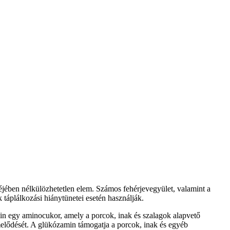
jében nélkülözhetetlen elem. Számos fehérjevegyület, valamint a
 táplálkozási hiánytünetei esetén használják.
min egy aminocukor, amely a porcok, inak és szalagok alapvető
melődését. A glükózamin támogatja a porcok, inak és egyéb