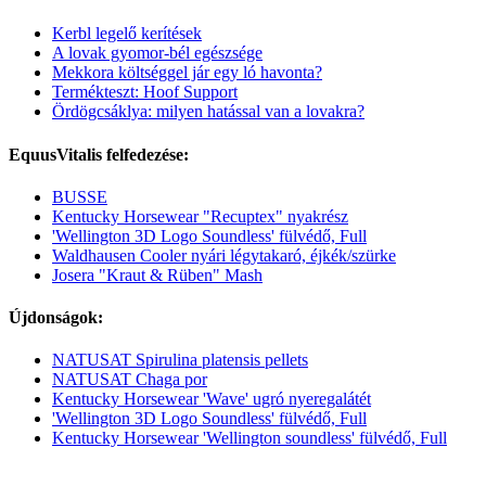
Kerbl legelő kerítések
A lovak gyomor-bél egészsége
Mekkora költséggel jár egy ló havonta?
Termékteszt: Hoof Support
Ördögcsáklya: milyen hatással van a lovakra?
EquusVitalis felfedezése:
BUSSE
Kentucky Horsewear "Recuptex" nyakrész
'Wellington 3D Logo Soundless' fülvédő, Full
Waldhausen Cooler nyári légytakaró, éjkék/szürke
Josera "Kraut & Rüben" Mash
Újdonságok:
NATUSAT Spirulina platensis pellets
NATUSAT Chaga por
Kentucky Horsewear 'Wave' ugró nyeregalátét
'Wellington 3D Logo Soundless' fülvédő, Full
Kentucky Horsewear 'Wellington soundless' fülvédő, Full