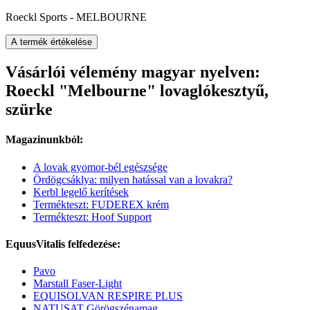
Roeckl Sports - MELBOURNE
A termék értékelése
Vásárlói vélemény magyar nyelven:
Roeckl "Melbourne" lovaglókesztyű,
szürke
Magazinunkból:
A lovak gyomor-bél egészsége
Ördögcsáklya: milyen hatással van a lovakra?
Kerbl legelő kerítések
Termékteszt: FUDEREX krém
Termékteszt: Hoof Support
EquusVitalis felfedezése:
Pavo
Marstall Faser-Light
EQUISOLVAN RESPIRE PLUS
NATUSAT Görögszénamag