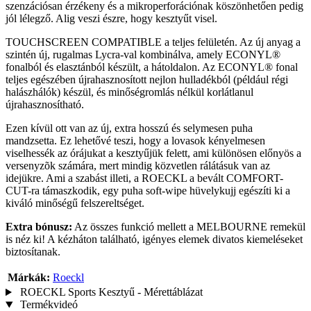
szenzációsan érzékeny és a mikroperforációnak köszönhetően pedig
jól lélegző. Alig veszi észre, hogy kesztyűt visel.
TOUCHSCREEN COMPATIBLE a teljes felületén. Az új anyag a
szintén új, rugalmas Lycra-val kombinálva, amely ECONYL®
fonalból és elasztánból készült, a hátoldalon. Az ECONYL® fonal
teljes egészében újrahasznosított nejlon hulladékból (például régi
halászhálók) készül, és minőségromlás nélkül korlátlanul
újrahasznosítható.
Ezen kívül ott van az új, extra hosszú és selymesen puha
mandzsetta. Ez lehetővé teszi, hogy a lovasok kényelmesen
viselhessék az órájukat a kesztyűjük felett, ami különösen előnyös a
versenyzõk számára, mert mindig közvetlen rálátásuk van az
idejükre. Ami a szabást illeti, a ROECKL a bevált COMFORT-
CUT-ra támaszkodik, egy puha soft-wipe hüvelykujj egészíti ki a
kiváló minőségű felszereltséget.
Extra bónusz:
Az összes funkció mellett a MELBOURNE remekül
is néz ki! A kézháton található, igényes elemek divatos kiemeléseket
biztosítanak.
Márkák:
Roeckl
ROECKL Sports Kesztyű - Mérettáblázat
Termékvideó