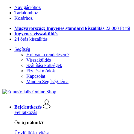
Navigációhoz
Tartalomhoz
Kosárhoz
Magyarország: Ingyenes standard kiszállítás
22.000 Ft-tól
Ingyenes visszaküldés
24 órás kiszállítás
Segítség
Hol van a rendelésem?
Visszaküldés
Szállítási költségek
Fizetési módok
Kapcsolat
Minden Segítség-téma
Bejelentkezés
Feliratkozás
Ön
új nálunk?
Ügyfélfiók nyitása