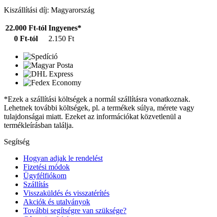
Kiszállítási díj: Magyarország
22.000 Ft-tól
Ingyenes*
0 Ft-tól
2.150 Ft
*Ezek a szállítási költségek a normál szállításra vonatkoznak.
Lehetnek további költségek, pl. a termékek súlya, mérete vagy
tulajdonságai miatt. Ezeket az információkat közvetlenül a
termékleírásban találja.
Segítség
Hogyan adjak le rendelést
Fizetési módok
Ügyfélfiókom
Szállítás
Visszaküldés és visszatérítés
Akciók és utalványok
További segítségre van szüksége?