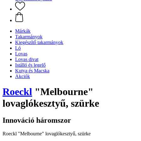
Márkák
Takarmányok
Kiegészítő takarmányok
Ló
Lovas
Lovas divat
Istálló és legelő
Kutya és Macska
Akciók
Roeckl
"Melbourne"
lovaglókesztyű, szürke
Innováció háromszor
Roeckl "Melbourne" lovaglókesztyű, szürke