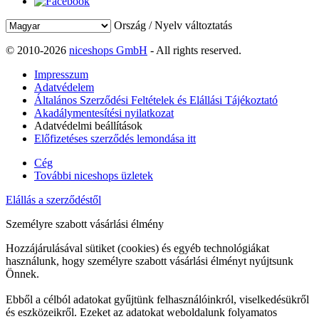
Ország / Nyelv változtatás
© 2010-2026
niceshops GmbH
- All rights reserved.
Impresszum
Adatvédelem
Általános Szerződési Feltételek és Elállási Tájékoztató
Akadálymentesítési nyilatkozat
Adatvédelmi beállítások
Előfizetéses szerződés lemondása itt
Cég
További niceshops üzletek
Elállás a szerződéstől
Személyre szabott vásárlási élmény
Hozzájárulásával sütiket (cookies) és egyéb technológiákat
használunk, hogy személyre szabott vásárlási élményt nyújtsunk
Önnek.
Ebből a célból adatokat gyűjtünk felhasználóinkról, viselkedésükről
és eszközeikről. Ezeket az adatokat weboldalunk folyamatos