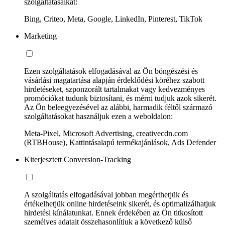
szolgáltatásaikat:
Bing, Criteo, Meta, Google, LinkedIn, Pinterest, TikTok
Marketing
Ezen szolgáltatások elfogadásával az Ön böngészési és
vásárlási magatartása alapján érdeklődési köréhez szabott
hirdetéseket, szponzorált tartalmakat vagy kedvezményes
promóciókat tudunk biztosítani, és mérni tudjuk azok sikerét.
Az Ön beleegyezésével az alábbi, harmadik féltől származó
szolgáltatásokat használjuk ezen a weboldalon:
Meta-Pixel, Microsoft Advertising, creativecdn.com
(RTBHouse), Kattintásalapú termékajánlások, Ads Defender
Kiterjesztett Conversion-Tracking
A szolgáltatás elfogadásával jobban megérthetjük és
értékelhetjük online hirdetéseink sikerét, és optimalizálhatjuk
hirdetési kínálatunkat. Ennek érdekében az Ön titkosított
személyes adatait összehasonlítjuk a következő külső