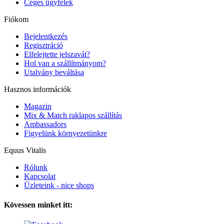
Céges ügyfelek
Fiókom
Bejelentkezés
Regisztráció
Elfelejtette jelszavát?
Hol van a szállítmányom?
Utalvány beváltása
Hasznos információk
Magazin
Mix & Match raklapos szállítás
Ambassadors
Figyelünk környezetünkre
Equus Vitalis
Rólunk
Kapcsolat
Üzleteink - nice shops
Kövessen minket itt: