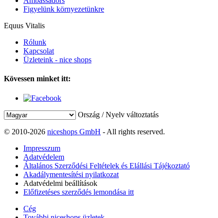
Ambassadors
Figyelünk környezetünkre
Equus Vitalis
Rólunk
Kapcsolat
Üzleteink - nice shops
Kövessen minket itt:
Ország / Nyelv változtatás
© 2010-2026
niceshops GmbH
- All rights reserved.
Impresszum
Adatvédelem
Általános Szerződési Feltételek és Elállási Tájékoztató
Akadálymentesítési nyilatkozat
Adatvédelmi beállítások
Előfizetéses szerződés lemondása itt
Cég
További niceshops üzletek