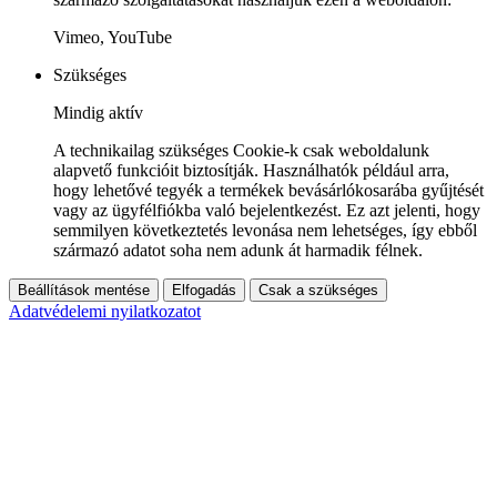
Vimeo, YouTube
Szükséges
Mindig aktív
A technikailag szükséges Cookie-k csak weboldalunk
alapvető funkcióit biztosítják. Használhatók például arra,
hogy lehetővé tegyék a termékek bevásárlókosarába gyűjtését
vagy az ügyfélfiókba való bejelentkezést. Ez azt jelenti, hogy
semmilyen következtetés levonása nem lehetséges, így ebből
származó adatot soha nem adunk át harmadik félnek.
Beállítások mentése
Elfogadás
Csak a szükséges
Adatvédelemi nyilatkozatot