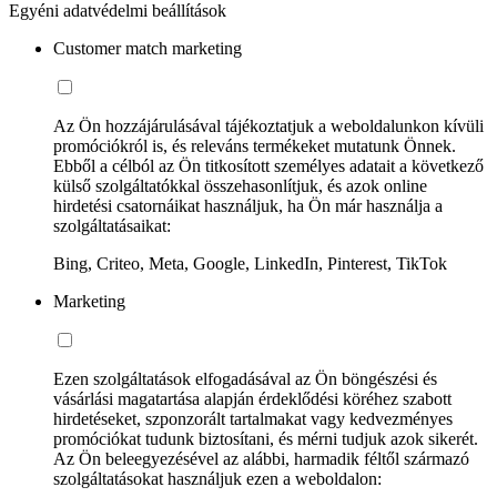
Egyéni adatvédelmi beállítások
Customer match marketing
Az Ön hozzájárulásával tájékoztatjuk a weboldalunkon kívüli
promóciókról is, és releváns termékeket mutatunk Önnek.
Ebből a célból az Ön titkosított személyes adatait a következő
külső szolgáltatókkal összehasonlítjuk, és azok online
hirdetési csatornáikat használjuk, ha Ön már használja a
szolgáltatásaikat:
Bing, Criteo, Meta, Google, LinkedIn, Pinterest, TikTok
Marketing
Ezen szolgáltatások elfogadásával az Ön böngészési és
vásárlási magatartása alapján érdeklődési köréhez szabott
hirdetéseket, szponzorált tartalmakat vagy kedvezményes
promóciókat tudunk biztosítani, és mérni tudjuk azok sikerét.
Az Ön beleegyezésével az alábbi, harmadik féltől származó
szolgáltatásokat használjuk ezen a weboldalon: