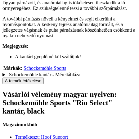
lágyan párnázott, és anatómiailag is tökéletesen illeszkedik a ló
orrnyeregéhez. Ez szükségtelenné teszi a további szőrpárnázást.
A további párnázás növeli a kényelmet és segít elkerülni a
nyomáspontokat. A keskeny fejrész anatómiailag formált, és a
jellegzetes vágásnak és puha párnázásnak köszönhetően csökkenti a
nyakra nehezedő nyomást.
Megjegyzés:
A kantárt gyeplő nélkül szállítjuk!
Márkák:
Schockemöhle Sports
Schockemöhle kantár - Mérettáblázat
A termék értékelése
Vásárlói vélemény magyar nyelven:
Schockemöhle Sports "Rio Select"
kantár, black
Magazinunkból:
Termékteszt: Hoof Support