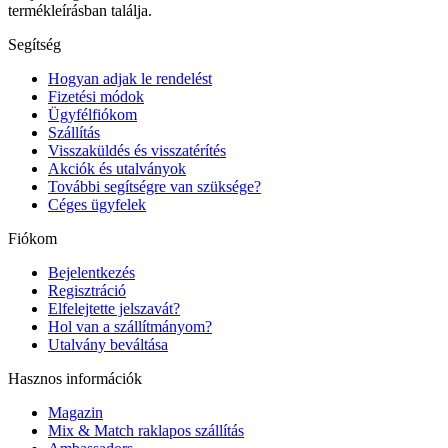
termékleírásban találja.
Segítség
Hogyan adjak le rendelést
Fizetési módok
Ügyfélfiókom
Szállítás
Visszaküldés és visszatérítés
Akciók és utalványok
További segítségre van szüksége?
Céges ügyfelek
Fiókom
Bejelentkezés
Regisztráció
Elfelejtette jelszavát?
Hol van a szállítmányom?
Utalvány beváltása
Hasznos információk
Magazin
Mix & Match raklapos szállítás