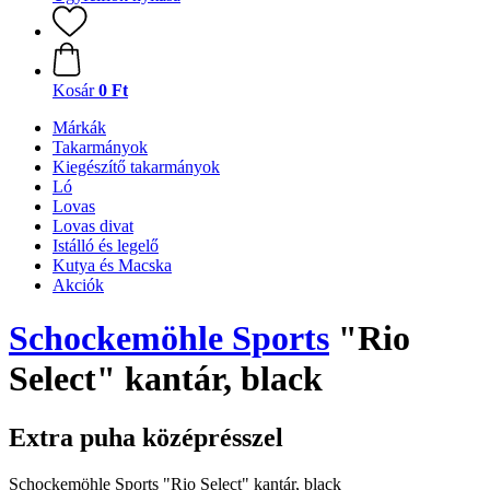
Kosár
0 Ft
Márkák
Takarmányok
Kiegészítő takarmányok
Ló
Lovas
Lovas divat
Istálló és legelő
Kutya és Macska
Akciók
Schockemöhle Sports
"Rio
Select" kantár, black
Extra puha középrésszel
Schockemöhle Sports "Rio Select" kantár, black