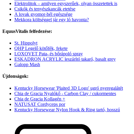
Elektrolitok – amilyen egyszerűek, olyan összetettek is
Csikók és tenyészkancák etetése
A lovak gyomor-bél egészsége
Mekkora költséggel jár egy ló havonta?
EquusVitalis felfedezése:
St. Hippolyt
QHP Legelő kötőfék, fekete
LOXOVET Pata- és bőrápoló spray
ESKADRON ACRYLIC leszárító takaró, basalt grey
Galopp Mash
Újdonságok:
Kentucky Horsewear 'Plaited 3D Logo' ugró nyeregalátét
Chia de Gracia Nyalókő - Carbon Clay / cukormentes
Chia de Gracia Kollagén +
NATUSAT Cordyceps por
Kentucky Horsewear Nylon Hook & Ring tartó, hosszú