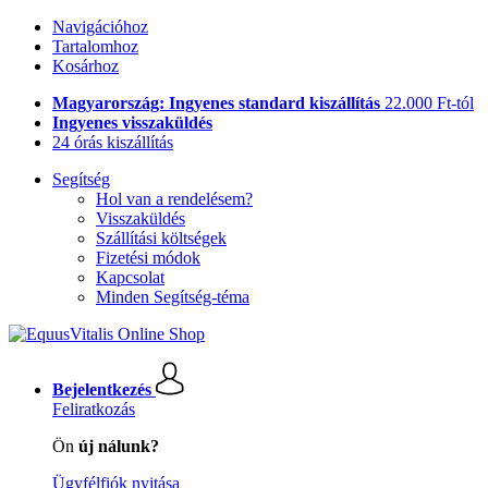
Navigációhoz
Tartalomhoz
Kosárhoz
Magyarország: Ingyenes standard kiszállítás
22.000 Ft-tól
Ingyenes visszaküldés
24 órás kiszállítás
Segítség
Hol van a rendelésem?
Visszaküldés
Szállítási költségek
Fizetési módok
Kapcsolat
Minden Segítség-téma
Bejelentkezés
Feliratkozás
Ön
új nálunk?
Ügyfélfiók nyitása