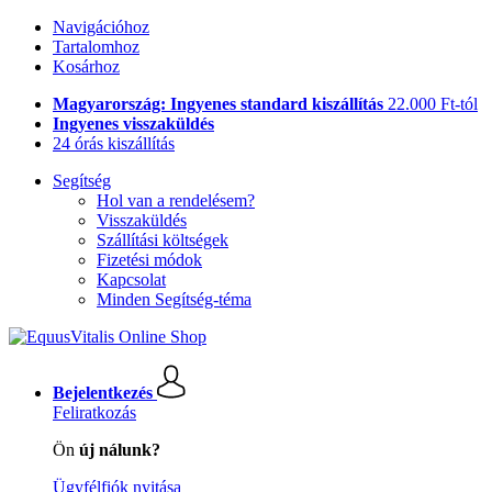
Navigációhoz
Tartalomhoz
Kosárhoz
Magyarország: Ingyenes standard kiszállítás
22.000 Ft-tól
Ingyenes visszaküldés
24 órás kiszállítás
Segítség
Hol van a rendelésem?
Visszaküldés
Szállítási költségek
Fizetési módok
Kapcsolat
Minden Segítség-téma
Bejelentkezés
Feliratkozás
Ön
új nálunk?
Ügyfélfiók nyitása