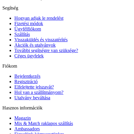
Segítség
Hogyan adjak le rendelést
Fizetési módok
Ügyfélfiókom
Szállítás
Visszaküldés és visszatérítés
Akciók és utalványok
További segítségre van szüksége?
Céges ügyfelek
Fiókom
Bejelentkezés
Regisztráció
Elfelejtette jelszavát?
Hol van a szállítmányom?
Utalvány beváltása
Hasznos információk
Magazin
Mix & Match raklapos szállítás
Ambassadors