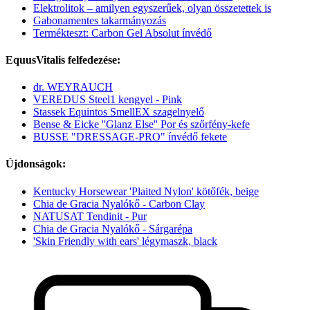
Elektrolitok – amilyen egyszerűek, olyan összetettek is
Gabonamentes takarmányozás
Termékteszt: Carbon Gel Absolut ínvédő
EquusVitalis felfedezése:
dr. WEYRAUCH
VEREDUS Steel1 kengyel - Pink
Stassek Equintos SmellEX szagelnyelő
Bense & Eicke ''Glanz Else'' Por és szőrfény-kefe
BUSSE "DRESSAGE-PRO" ínvédő fekete
Újdonságok:
Kentucky Horsewear 'Plaited Nylon' kötőfék, beige
Chia de Gracia Nyalókő - Carbon Clay
NATUSAT Tendinit - Pur
Chia de Gracia Nyalókő - Sárgarépa
'Skin Friendly with ears' légymaszk, black