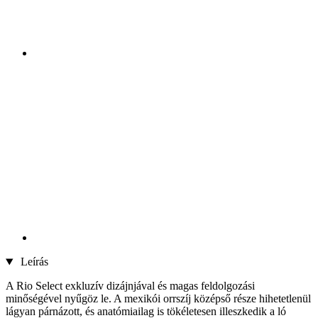
Leírás
A Rio Select exkluzív dizájnjával és magas feldolgozási
minőségével nyűgöz le. A mexikói orrszíj középső része hihetetlenül
lágyan párnázott, és anatómiailag is tökéletesen illeszkedik a ló