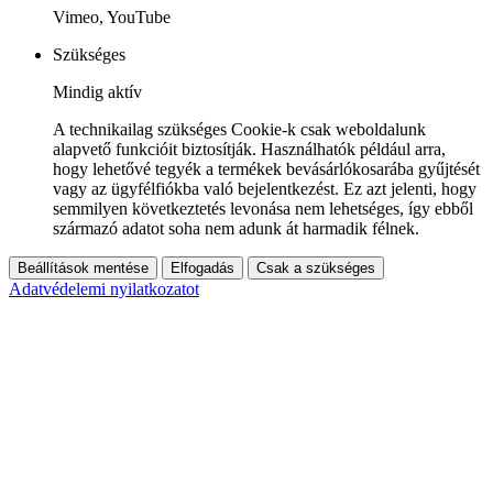
Vimeo, YouTube
Szükséges
Mindig aktív
A technikailag szükséges Cookie-k csak weboldalunk
alapvető funkcióit biztosítják. Használhatók például arra,
hogy lehetővé tegyék a termékek bevásárlókosarába gyűjtését
vagy az ügyfélfiókba való bejelentkezést. Ez azt jelenti, hogy
semmilyen következtetés levonása nem lehetséges, így ebből
származó adatot soha nem adunk át harmadik félnek.
Beállítások mentése
Elfogadás
Csak a szükséges
Adatvédelemi nyilatkozatot