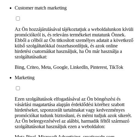
Customer match marketing
Az Ön hozzájárulásával tájékoztatjuk a weboldalunkon kívüli
promóciókról is, és releváns termékeket mutatunk Önnek.
Ebből a célból az Ön titkosított személyes adatait a következő
külső szolgáltatókkal összehasonlítjuk, és azok online
hirdetési csatornáikat használjuk, ha Ön már használja a
szolgáltatásaikat:
Bing, Criteo, Meta, Google, LinkedIn, Pinterest, TikTok
Marketing
Ezen szolgáltatások elfogadásával az Ön böngészési és
vásárlási magatartása alapján érdeklődési köréhez szabott
hirdetéseket, szponzorált tartalmakat vagy kedvezményes
promóciókat tudunk biztosítani, és mérni tudjuk azok sikerét.
Az Ön beleegyezésével az alábbi, harmadik féltől származó
szolgáltatásokat használjuk ezen a weboldalon:
Meta-Pixel, Microsoft Advertising, creativecdn.com