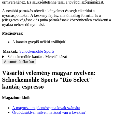
orrnyeregéhez. Ez szükségtelenné teszi a további szőrpárnázást.
A további párnázás növeli a kényelmet és segít elkerülni a
nyomáspontokat. A keskeny fejrész anatómiailag formált, és a
jellegzetes vágásnak és puha párnázásnak köszönhetően csökkenti a
nyakra nehezedő nyomást.
Megjegyzés:
A kantárt gyeplő nélkül szállítjuk!
Márkák:
Schockemöhle Sports
Schockemöhle kantár - Mérettáblázat
A termék értékelése
Vásárlói vélemény magyar nyelven:
Schockemöhle Sports "Rio Select"
kantár, espresso
Magazinunkból:
A magnézium jelentősége a lovak számára
Ördögcsáklya: milyen hatással van a lovakra?