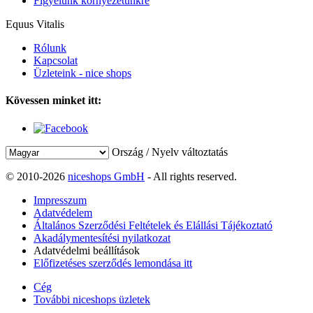
Figyelünk környezetünkre
Equus Vitalis
Rólunk
Kapcsolat
Üzleteink - nice shops
Kövessen minket itt:
Ország / Nyelv változtatás
© 2010-2026
niceshops GmbH
- All rights reserved.
Impresszum
Adatvédelem
Általános Szerződési Feltételek és Elállási Tájékoztató
Akadálymentesítési nyilatkozat
Adatvédelmi beállítások
Előfizetéses szerződés lemondása itt
Cég
További niceshops üzletek