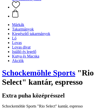
Márkák
Takarmányok
Kiegészítő takarmányok
Ló
Lovas
Lovas divat
Istálló és legelő
Kutya és Macska
Akciók
Schockemöhle Sports
"Rio
Select" kantár, espresso
Extra puha középrésszel
Schockemöhle Sports "Rio Select" kantár, espresso