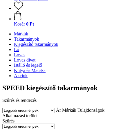
Kosár
0 Ft
Márkák
Takarmányok
Kiegészítő takarmányok
Ló
Lovas
Lovas divat
Istálló és legelő
Kutya és Macska
Akciók
SPEED kiegészítő takarmányok
Szűrés és rendezés
Ár
Márkák
Tulajdonságok
Alkalmazási terület
Szűrés