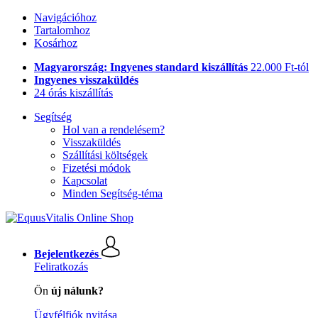
Navigációhoz
Tartalomhoz
Kosárhoz
Magyarország: Ingyenes standard kiszállítás
22.000 Ft-tól
Ingyenes visszaküldés
24 órás kiszállítás
Segítség
Hol van a rendelésem?
Visszaküldés
Szállítási költségek
Fizetési módok
Kapcsolat
Minden Segítség-téma
Bejelentkezés
Feliratkozás
Ön
új nálunk?
Ügyfélfiók nyitása