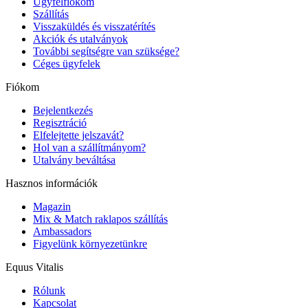
Ügyfélfiókom
Szállítás
Visszaküldés és visszatérítés
Akciók és utalványok
További segítségre van szüksége?
Céges ügyfelek
Fiókom
Bejelentkezés
Regisztráció
Elfelejtette jelszavát?
Hol van a szállítmányom?
Utalvány beváltása
Hasznos információk
Magazin
Mix & Match raklapos szállítás
Ambassadors
Figyelünk környezetünkre
Equus Vitalis
Rólunk
Kapcsolat