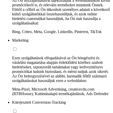
Az Ön hozzájárulásával tájékoztatjuk a weboldalunkon kívüli
promóciókról is, és releváns termékeket mutatunk Önnek.
Ebből a célból az Ön titkosított személyes adatait a következő
külső szolgáltatókkal összehasonlítjuk, és azok online
hirdetési csatornáikat használjuk, ha Ön már használja a
szolgáltatásaikat:
Bing, Criteo, Meta, Google, LinkedIn, Pinterest, TikTok
Marketing
Ezen szolgáltatások elfogadásával az Ön böngészési és
vásárlási magatartása alapján érdeklődési köréhez szabott
hirdetéseket, szponzorált tartalmakat vagy kedvezményes
promóciókat tudunk biztosítani, és mérni tudjuk azok sikerét.
Az Ön beleegyezésével az alábbi, harmadik féltől származó
szolgáltatásokat használjuk ezen a weboldalon:
Meta-Pixel, Microsoft Advertising, creativecdn.com
(RTBHouse), Kattintásalapú termékajánlások, Ads Defender
Kiterjesztett Conversion-Tracking