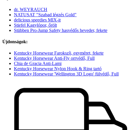
dr. WEYRAUCH
NATUSAT "Szabad légzés Gold"
delicious speedies MIX-it
Stiefel Kagylópor, őrölt
Stübben Pro-Jump Safety hasvédős heveder, fekete
Újdonságok:
Kentucky Horsewear Farokszíj, egyméret, fekete
Kentucky Horsewear Anti-Fly orrvédő, Full
Chia de Gracia Anti-Lami
Kentucky Horsewear Nylon Hook & Ring tartó
Kentucky Horsewear 'Wellington 3D Logo' fülvédő, Full