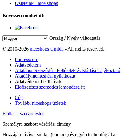
Üzleteink - nice shops
Kövessen minket itt:
Ország / Nyelv változtatás
© 2010-2026
niceshops GmbH
- All rights reserved.
Impresszum
Adatvédelem
Általános Szerződési Feltételek és Elállási Tájékoztató
Akadálymentesítési nyilatkozat
Adatvédelmi beállítások
Előfizetéses szerződés lemondása itt
Cég
További niceshops üzletek
Elállás a szerződéstől
Személyre szabott vásárlási élmény
Hozzájárulásával sütiket (cookies) és egyéb technológiákat