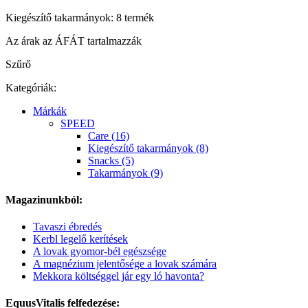
Kiegészítő takarmányok: 8 termék
Az árak az ÁFÁT tartalmazzák
Szűrő
Kategóriák:
Márkák
SPEED
Care (16)
Kiegészítő takarmányok (8)
Snacks (5)
Takarmányok (9)
Magazinunkból:
Tavaszi ébredés
Kerbl legelő kerítések
A lovak gyomor-bél egészsége
A magnézium jelentősége a lovak számára
Mekkora költséggel jár egy ló havonta?
EquusVitalis felfedezése: