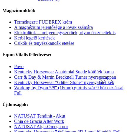
Magazinunkból:
Termékteszt: FUDEREX krém
A magnézium jelentősége a lovak számára
Elektrolitok – amilyen egyszerűek, olyan összetettek is
Kerbl legelő kerítések
Csikók és tenyészkancák etetése
EquusVitalis felfedezése:
Pavo
Kentucky Horsewear Anatómiai Suede kötőfék barna
Carr & Day & Martin Brecknell Turner nyeregszappan
Kentucky Horsewear "Glitter Stone" nyeregalátét kék
Working by Dyon 5/8'' (16mm) gurtnis szár 9 bőr osztással,
Full
Újdonságok:
NATUSAT Tendinit - Akut
Chia de Gracia After Work
NATUSAT Alga-Omega por
Kentucky Horsewear 'Wellington 3D Logo' fülvédő, Full