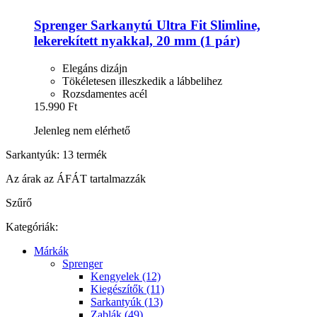
Sprenger
Sarkanytú Ultra Fit Slimline,
lekerekített nyakkal, 20 mm (1 pár)
Elegáns dizájn
Tökéletesen illeszkedik a lábbelihez
Rozsdamentes acél
15.990 Ft
Jelenleg nem elérhető
Sarkantyúk: 13 termék
Az árak az ÁFÁT tartalmazzák
Szűrő
Kategóriák:
Márkák
Sprenger
Kengyelek (12)
Kiegészítők (11)
Sarkantyúk (13)
Zablák (49)