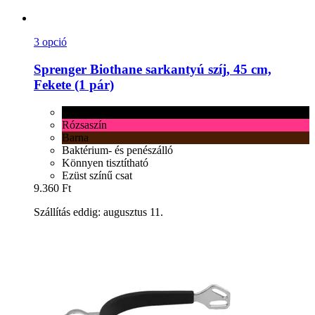
3 opció
Sprenger
Biothane sarkantyú szíj, 45 cm,
Fekete (1 pár)
Fekete
Rózsaszín
Barna
Baktérium- és penészálló
Könnyen tisztítható
Ezüst színű csat
9.360 Ft
Szállítás eddig: augusztus 11.