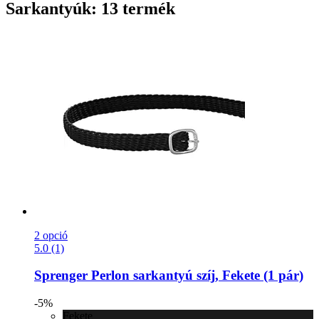
Sarkantyúk: 13 termék
2 opció
5.0 (1)
Sprenger
Perlon sarkantyú szíj, Fekete (1 pár)
-5%
Fekete