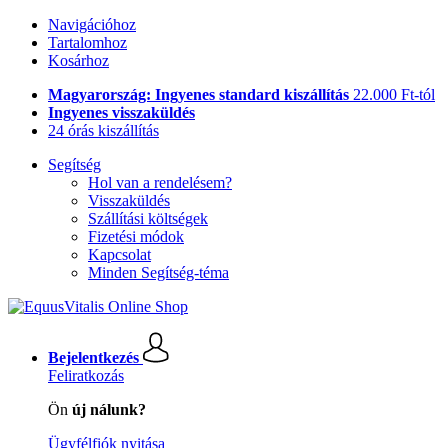
Navigációhoz
Tartalomhoz
Kosárhoz
Magyarország: Ingyenes standard kiszállítás
22.000 Ft-tól
Ingyenes visszaküldés
24 órás kiszállítás
Segítség
Hol van a rendelésem?
Visszaküldés
Szállítási költségek
Fizetési módok
Kapcsolat
Minden Segítség-téma
Bejelentkezés
Feliratkozás
Ön
új nálunk?
Ügyfélfiók nyitása