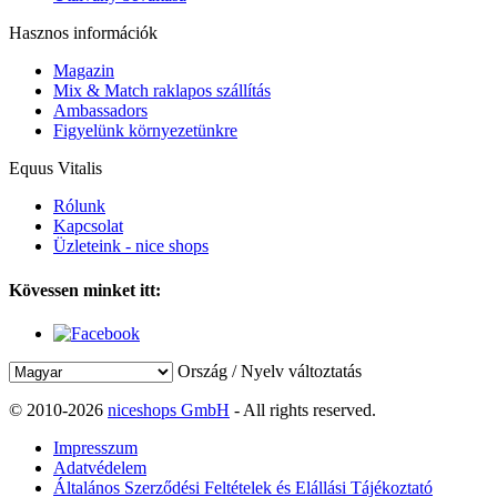
Hasznos információk
Magazin
Mix & Match raklapos szállítás
Ambassadors
Figyelünk környezetünkre
Equus Vitalis
Rólunk
Kapcsolat
Üzleteink - nice shops
Kövessen minket itt:
Ország / Nyelv változtatás
© 2010-2026
niceshops GmbH
- All rights reserved.
Impresszum
Adatvédelem
Általános Szerződési Feltételek és Elállási Tájékoztató