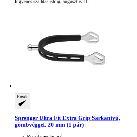
Ingyenes szállítás eddig: augusztus 11.
Kosár
Sprenger
Ultra Fit Extra Grip Sarkantyú,
gömbvéggel, 20 mm (1 pár)
Rozsdamentes acél