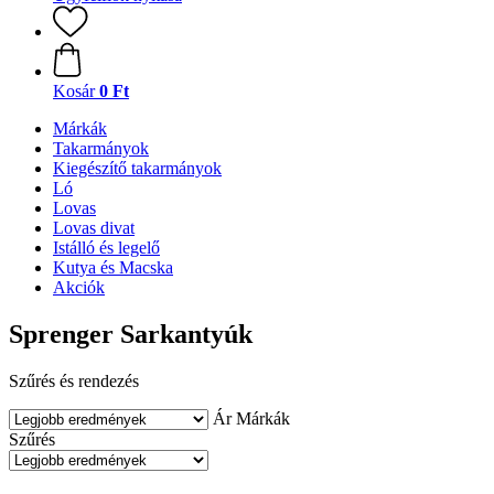
Kosár
0 Ft
Márkák
Takarmányok
Kiegészítő takarmányok
Ló
Lovas
Lovas divat
Istálló és legelő
Kutya és Macska
Akciók
Sprenger Sarkantyúk
Szűrés és rendezés
Ár
Márkák
Szűrés