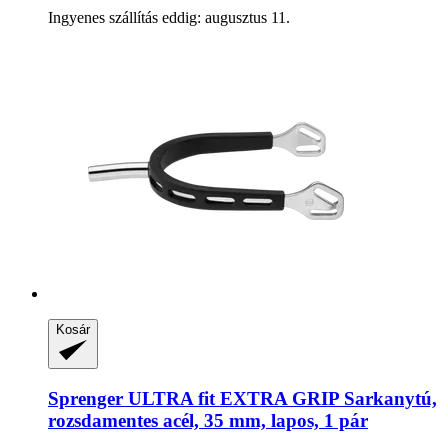
Ingyenes szállítás eddig: augusztus 11.
Kosár
Sprenger
ULTRA fit EXTRA GRIP Sarkanytú,
rozsdamentes acél, 35 mm, lapos, 1 pár