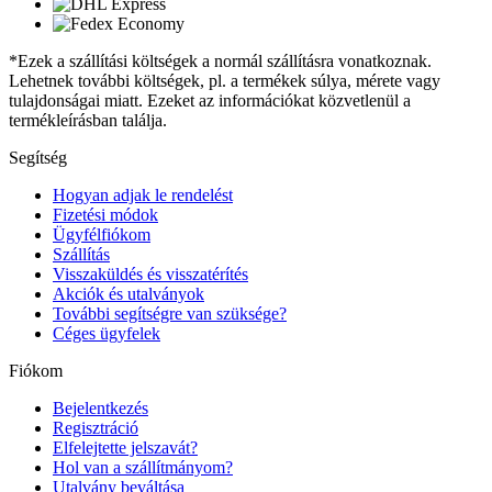
*Ezek a szállítási költségek a normál szállításra vonatkoznak.
Lehetnek további költségek, pl. a termékek súlya, mérete vagy
tulajdonságai miatt. Ezeket az információkat közvetlenül a
termékleírásban találja.
Segítség
Hogyan adjak le rendelést
Fizetési módok
Ügyfélfiókom
Szállítás
Visszaküldés és visszatérítés
Akciók és utalványok
További segítségre van szüksége?
Céges ügyfelek
Fiókom
Bejelentkezés
Regisztráció
Elfelejtette jelszavát?
Hol van a szállítmányom?
Utalvány beváltása