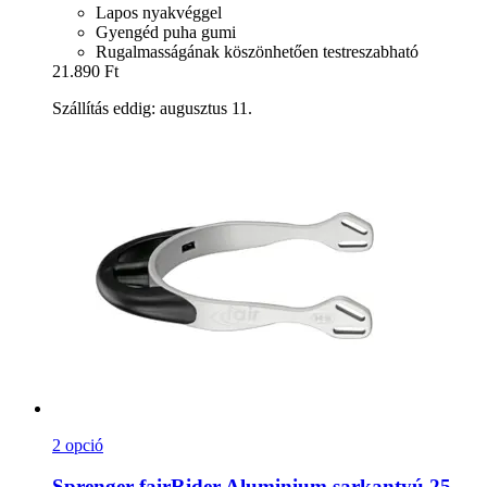
Lapos nyakvéggel
Gyengéd puha gumi
Rugalmasságának köszönhetően testreszabható
21.890 Ft
Szállítás eddig: augusztus 11.
2 opció
Sprenger
fairRider Aluminium sarkantyú 25