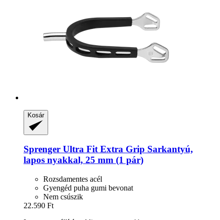
Kosár
Sprenger
Ultra Fit Extra Grip Sarkantyú,
lapos nyakkal, 25 mm (1 pár)
Rozsdamentes acél
Gyengéd puha gumi bevonat
Nem csúszik
22.590 Ft