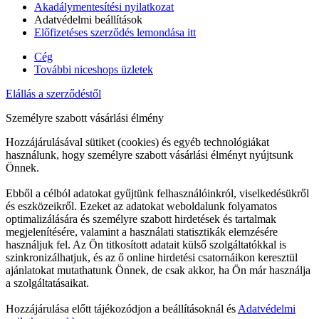
Akadálymentesítési nyilatkozat
Adatvédelmi beállítások
Előfizetéses szerződés lemondása itt
Cég
További niceshops üzletek
Elállás a szerződéstől
Személyre szabott vásárlási élmény
Hozzájárulásával sütiket (cookies) és egyéb technológiákat
használunk, hogy személyre szabott vásárlási élményt nyújtsunk
Önnek.
Ebből a célból adatokat gyűjtünk felhasználóinkról, viselkedésükről
és eszközeikről. Ezeket az adatokat weboldalunk folyamatos
optimalizálására és személyre szabott hirdetések és tartalmak
megjelenítésére, valamint a használati statisztikák elemzésére
használjuk fel. Az Ön titkosított adatait külső szolgáltatókkal is
szinkronizálhatjuk, és az ő online hirdetési csatornáikon keresztül
ajánlatokat mutathatunk Önnek, de csak akkor, ha Ön már használja
a szolgáltatásaikat.
Hozzájárulása előtt tájékozódjon a beállításoknál és
Adatvédelmi