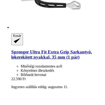
Kosár
Sprenger
Ultra Fit Extra Grip Sarkantyú,
lekerekített nyakkal, 35 mm (1 pár)
Minőségi rozsdamentes acél
Kényelmes illeszkedés
Bőrbarát bevonat
22.590 Ft
Ingyenes szállítás eddig: augusztus 11.