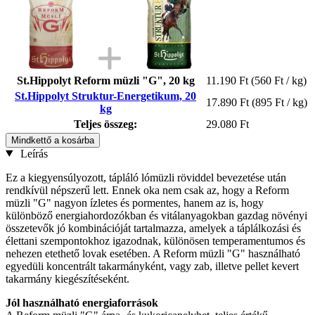
St.Hippolyt Reform müzli "G", 20 kg
11.190 Ft
(560 Ft / kg)
St.Hippolyt Struktur-Energetikum, 20
17.890 Ft
(895 Ft / kg)
kg
Teljes összeg:
29.080 Ft
Mindkettő a kosárba
Leírás
Ez a kiegyensúlyozott, tápláló lómüzli röviddel bevezetése után
rendkívül népszerű lett. Ennek oka nem csak az, hogy a Reform
müzli "G" nagyon ízletes és pormentes, hanem az is, hogy
különböző energiahordozókban és vitálanyagokban gazdag növényi
összetevők jó kombinációját tartalmazza, amelyek a táplálkozási és
élettani szempontokhoz igazodnak, különösen temperamentumos és
nehezen etethető lovak esetében. A Reform müzli "G" használható
egyedüli koncentrált takarmányként, vagy zab, illetve pellet kevert
takarmány kiegészítéseként.
Jól használható energiaforrások