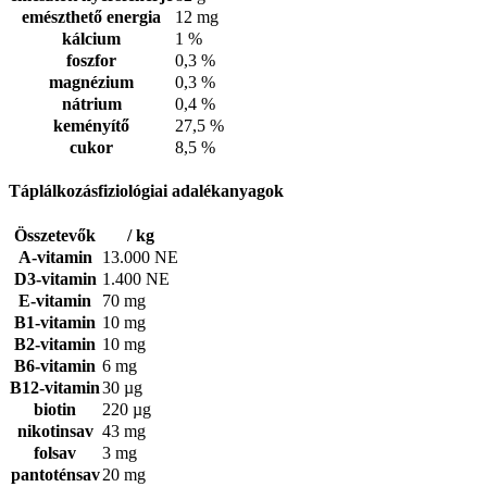
emészthető energia
12 mg
kálcium
1 %
foszfor
0,3 %
magnézium
0,3 %
nátrium
0,4 %
keményítő
27,5 %
cukor
8,5 %
Táplálkozásfiziológiai adalékanyagok
Összetevők
/ kg
A-vitamin
13.000 NE
D3-vitamin
1.400 NE
E-vitamin
70 mg
B1-vitamin
10 mg
B2-vitamin
10 mg
B6-vitamin
6 mg
B12-vitamin
30 µg
biotin
220 µg
nikotinsav
43 mg
folsav
3 mg
pantoténsav
20 mg