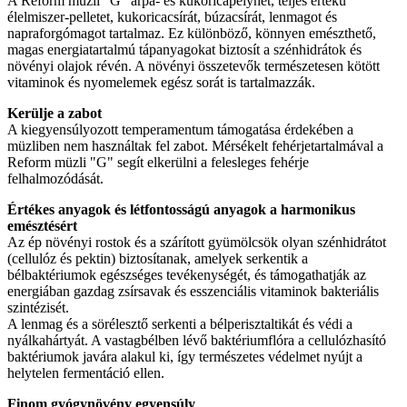
A Reform müzli "G" árpa- és kukoricapelyhet, teljes értékű
élelmiszer-pelletet, kukoricacsírát, búzacsírát, lenmagot és
napraforgómagot tartalmaz. Ez különböző, könnyen emészthető,
magas energiatartalmú tápanyagokat biztosít a szénhidrátok és
növényi olajok révén. A növényi összetevők természetesen kötött
vitaminok és nyomelemek egész sorát is tartalmazzák.
Kerülje a zabot
A kiegyensúlyozott temperamentum támogatása érdekében a
müzliben nem használtak fel zabot. Mérsékelt fehérjetartalmával a
Reform müzli "G" segít elkerülni a felesleges fehérje
felhalmozódását.
Értékes anyagok és létfontosságú anyagok a harmonikus
emésztésért
Az ép növényi rostok és a szárított gyümölcsök olyan szénhidrátot
(cellulóz és pektin) biztosítanak, amelyek serkentik a
bélbaktériumok egészséges tevékenységét, és támogathatják az
energiában gazdag zsírsavak és esszenciális vitaminok bakteriális
szintézisét.
A lenmag és a sörélesztő serkenti a bélperisztaltikát és védi a
nyálkahártyát. A vastagbélben lévő baktériumflóra a cellulózhasító
baktériumok javára alakul ki, így természetes védelmet nyújt a
helytelen fermentáció ellen.
Finom gyógynövény egyensúly