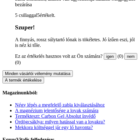
bezárása
5 csillaggal5értékelt.
Szuper!
A finnyás, rossz súlytartó lónak is tökéletes. Jó ízűen eszi, jól
is néz ki tőle.
Ez az értékelés hasznos volt az Ön számára?
(0)
igen
nem
(0)
Minden vásárlói vélemény mutatása
A termék értékelése
Magazinunkból:
Négy lépés a megfelelő zabla kiválasztásához
A magnézium jelentősége a lovak számára
Termékteszt: Carbon Gel Absolut ínvédő
Ördögcsáklya: milyen hatással van a lovakra?
Mekkora költséggel jár egy ló havonta?
EquusVitalis felfedezése: