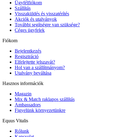
Ügyfélfiókom
Szállítás
Visszaküldés és visszatérítés
Akciók és utalványok
További segítségre van szüksége?
Céges ügyfelek
Fiókom
Bejelentkezés
Regisztráció
Elfelejtette jelszavát?
Hol van a szállítmányom?
Utalvány beváltása
Hasznos információk
Magazin
Mix & Match raklapos szállítás
Ambassadors
Figyelünk környezetünkre
Equus Vitalis
Rólunk
Kapcsolat