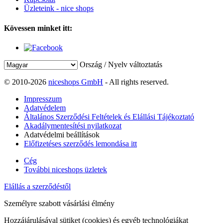
Üzleteink - nice shops
Kövessen minket itt:
Ország / Nyelv változtatás
© 2010-2026
niceshops GmbH
- All rights reserved.
Impresszum
Adatvédelem
Általános Szerződési Feltételek és Elállási Tájékoztató
Akadálymentesítési nyilatkozat
Adatvédelmi beállítások
Előfizetéses szerződés lemondása itt
Cég
További niceshops üzletek
Elállás a szerződéstől
Személyre szabott vásárlási élmény
Hozzájárulásával sütiket (cookies) és egyéb technológiákat