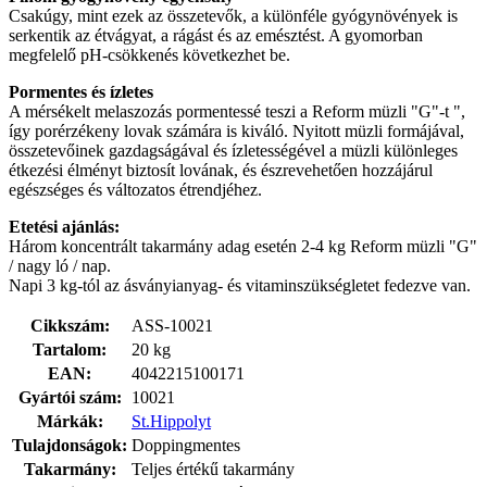
Csakúgy, mint ezek az összetevők, a különféle gyógynövények is
serkentik az étvágyat, a rágást és az emésztést. A gyomorban
megfelelő pH-csökkenés következhet be.
Pormentes és ízletes
A mérsékelt melaszozás pormentessé teszi a Reform müzli "G"-t ",
így porérzékeny lovak számára is kiváló. Nyitott müzli formájával,
összetevőinek gazdagságával és ízletességével a müzli különleges
étkezési élményt biztosít lovának, és észrevehetően hozzájárul
egészséges és változatos étrendjéhez.
Etetési ajánlás:
Három koncentrált takarmány adag esetén 2-4 kg Reform müzli "G"
/ nagy ló / nap.
Napi 3 kg-tól az ásványianyag- és vitaminszükségletet fedezve van.
Cikkszám:
ASS-10021
Tartalom:
20 kg
EAN:
4042215100171
Gyártói szám:
10021
Márkák:
St.Hippolyt
Tulajdonságok:
Doppingmentes
Takarmány:
Teljes értékű takarmány