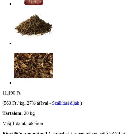
11.190 Ft
(
560 Ft / kg
, 27% áfával
-
Szállítási díjak
)
Tartalom:
20 kg
Még 1 darab raktáron
Kiszállítás augusztus 12., szerda
-ig, amennyiben
hétfő 23:59-ig