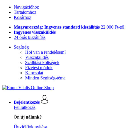
Navigációhoz
Tartalomhoz
Kosárhoz
Magyarország: Ingyenes standard kiszállítás
22.000 Ft-tól
Ingyenes visszaküldés
24 órás kiszállítás
Segítség
Hol van a rendelésem?
Visszaküldés
Szállítási költségek
Fizetési módok
Kapcsolat
Minden Segítség-téma
Bejelentkezés
Feliratkozás
Ön
új nálunk?
Ügyfélfiók nyitása