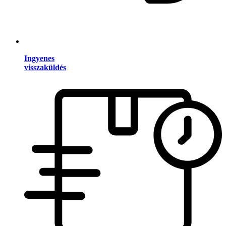
Ingyenes
visszaküldés