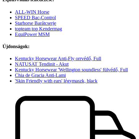
ALL-WIN Horse
SPEED Bac-Control
Starhorse Barátcserje
topteam top Kendermag
EquiPower MSM
Újdonságok:
Kentucky Horsewear Anti-Fly orrvédő, Full
NATUSAT Tendinit - Akut
Kentucky Horsewear 'Wellington soundless' fülvédő, Full
Chia de Gracia Anti-Lami
'Skin Friendly with ears' légymaszk, black