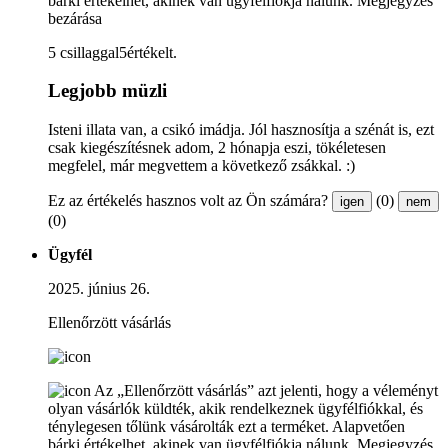
bárki értékelhet, akinek van ügyfélfiókja nálunk.
Megjegyzés
bezárása
5 csillaggal5értékelt.
Legjobb müzli
Isteni illata van, a csikó imádja. Jól hasznosítja a szénát is, ezt
csak kiegészítésnek adom, 2 hónapja eszi, tökéletesen
megfelel, már megvettem a következő zsákkal. :)
Ez az értékelés hasznos volt az Ön számára?
(0)
igen
nem
(0)
Ügyfél
2025. június 26.
Ellenőrzött vásárlás
Az „Ellenőrzött vásárlás” azt jelenti, hogy a véleményt
olyan vásárlók küldték, akik rendelkeznek ügyfélfiókkal, és
ténylegesen tőlünk vásárolták ezt a terméket. Alapvetően
bárki értékelhet, akinek van ügyfélfiókja nálunk.
Megjegyzés