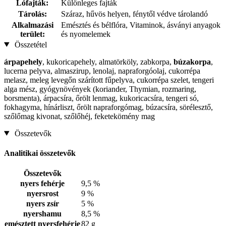
Lófajták:
Különleges fajták
Tárolás:
Száraz, hűvös helyen, fénytől védve tárolandó
Alkalmazási
Emésztés és bélflóra, Vitaminok, ásványi anyagok
terület:
és nyomelemek
Összetétel
árpapehely
, kukoricapehely, almatörköly, zabkorpa,
búzakorpa
,
lucerna pelyva, almaszirup, lenolaj, napraforgóolaj, cukorrépa
melasz, meleg levegőn szárított fűpelyva, cukorrépa szelet, tengeri
alga mész, gyógynövények (koriander, Thymian, rozmaring,
borsmenta), árpacsíra, őrölt lenmag, kukoricacsíra, tengeri só,
fokhagyma, hínárliszt, őrölt napraforgómag, búzacsíra, sörélesztő,
szőlőmag kivonat, szőlőhéj, feketekömény mag
Összetevők
Analitikai összetevők
Összetevők
nyers fehérje
9,5 %
nyersrost
9 %
nyers zsír
5 %
nyershamu
8,5 %
emésztett nyersfehérje
82 g