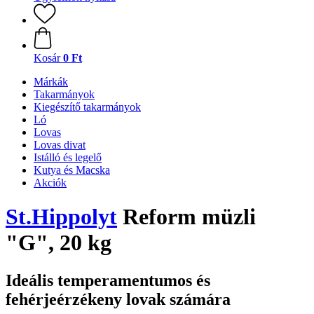
Kosár
0 Ft
Márkák
Takarmányok
Kiegészítő takarmányok
Ló
Lovas
Lovas divat
Istálló és legelő
Kutya és Macska
Akciók
St.Hippolyt
Reform müzli
"G", 20 kg
Ideális temperamentumos és
fehérjeérzékeny lovak számára