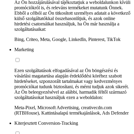
Az Ön hozzájárulásával tájékoztatjuk a weboldalunkon kívüli
promóciókról is, és releváns termékeket mutatunk Önnek.
Ebből a célból az Ön titkosított személyes adatait a következő
külső szolgáltatókkal összehasonlítjuk, és azok online
hirdetési csatornáikat használjuk, ha Ön már használja a
szolgáltatásaikat:
Bing, Criteo, Meta, Google, LinkedIn, Pinterest, TikTok
Marketing
Ezen szolgáltatások elfogadásával az Ön böngészési és
vásárlási magatartása alapján érdeklődési köréhez szabott
hirdetéseket, szponzorált tartalmakat vagy kedvezményes
promóciókat tudunk biztosítani, és mérni tudjuk azok sikerét.
Az Ön beleegyezésével az alábbi, harmadik féltől származó
szolgáltatásokat használjuk ezen a weboldalon:
Meta-Pixel, Microsoft Advertising, creativecdn.com
(RTBHouse), Kattintásalapú termékajánlások, Ads Defender
Kiterjesztett Conversion-Tracking