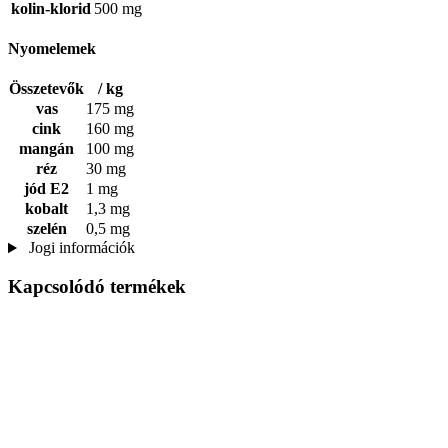
kolin-klorid
500 mg
Nyomelemek
Összetevők
/ kg
vas
175 mg
cink
160 mg
mangán
100 mg
réz
30 mg
jód E2
1 mg
kobalt
1,3 mg
szelén
0,5 mg
Jogi információk
Kapcsolódó termékek