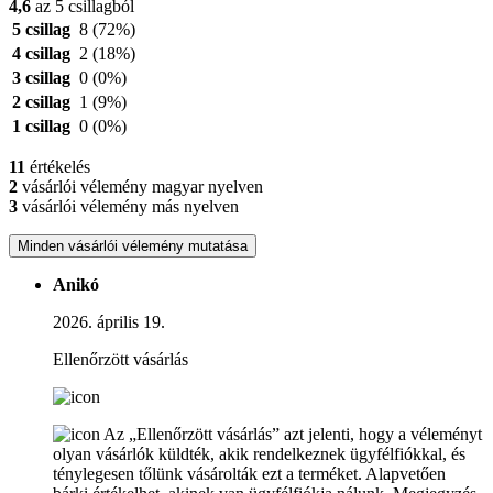
4,6
az 5 csillagból
5 csillag
8
(72%)
4 csillag
2
(18%)
3 csillag
0
(0%)
2 csillag
1
(9%)
1 csillag
0
(0%)
11
értékelés
2
vásárlói vélemény magyar nyelven
3
vásárlói vélemény más nyelven
Minden vásárlói vélemény mutatása
Anikó
2026. április 19.
Ellenőrzött vásárlás
Az „Ellenőrzött vásárlás” azt jelenti, hogy a véleményt
olyan vásárlók küldték, akik rendelkeznek ügyfélfiókkal, és
ténylegesen tőlünk vásárolták ezt a terméket. Alapvetően