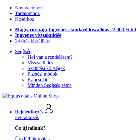
Navigációhoz
Tartalomhoz
Kosárhoz
Magyarország: Ingyenes standard kiszállítás
22.000 Ft-tól
Ingyenes visszaküldés
24 órás kiszállítás
Segítség
Hol van a rendelésem?
Visszaküldés
Szállítási költségek
Fizetési módok
Kapcsolat
Minden Segítség-téma
Bejelentkezés
Feliratkozás
Ön
új nálunk?
Ügyfélfiók nyitása