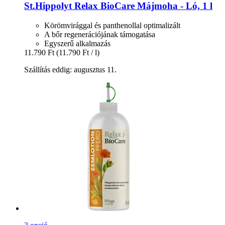
St.Hippolyt
Relax BioCare Májmoha -​ Ló, 1 l
Körömvirággal és panthenollal optimalizált
A bőr regenerációjának támogatása
Egyszerű alkalmazás
11.790 Ft
(11.790 Ft / l)
Szállítás eddig: augusztus 11.