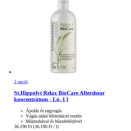
2 opció
St.Hippolyt
Relax BioCare Aftershear
koncentrátum -​ Ló, 1 l
Ápolás és ragyogás
Vágás utáni bőrirritáció esetén
Májmohával és búzafehérjével
36.190 Ft
(36.190 Ft / l)