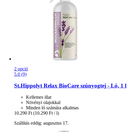
2 opció
5.0 (9)
St.Hippolyt
Relax BioCare szúnyogtej -​ Ló, 1 l
Kellemes illat
Növényi olajokkal
Minden ló számára alkalmas
10.290 Ft
(10.290 Ft / l)
Szállítás eddig: augusztus 17.