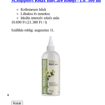
St.Hippolyt
Relax BioCare Relegs -​ Ló, 500 ml
Kellemesen hűsít
Lábakra és izmokra
Ideális intenzív edzés után
10.690 Ft
(21.380 Ft / l)
Szállítás eddig: augusztus 11.
Kosár