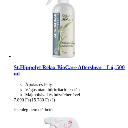
St.Hippolyt
Relax BioCare Aftershear -​ Ló, 500
ml
Ápolás és fény
Vágás utáni bőrirritáció esetén
Májmohával és búzafehérjével
7.890 Ft
(15.780 Ft / l)
Jelenleg nem elérhető