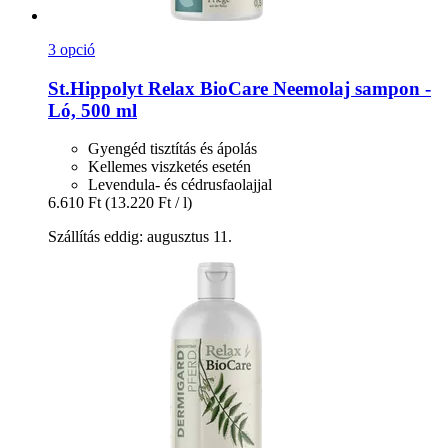
3 opció
St.Hippolyt
Relax BioCare Neemolaj sampon -​
Ló, 500 ml
Gyengéd tisztítás és ápolás
Kellemes viszketés esetén
Levendula- és cédrusfaolajjal
6.610 Ft
(13.220 Ft / l)
Szállítás eddig: augusztus 11.