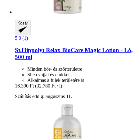
Kosár
5.0 (1)
St.Hippolyt
Relax BioCare Magic Lotion -​ Ló,
500 ml
Minden bőr- és szőrterületre
Shea vajjal és cinkkel
Alkalmas a fülek területére is
16.390 Ft
(32.780 Ft / l)
Szállítás eddig: augusztus 11.