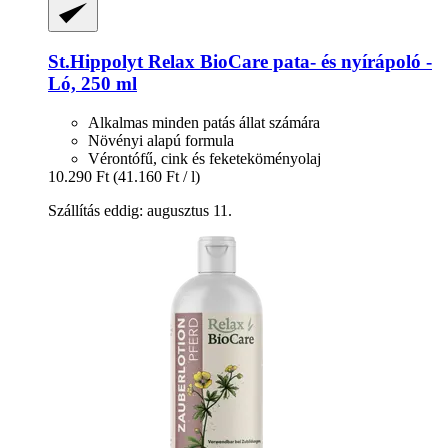
St.Hippolyt
Relax BioCare pata-​ és nyírápoló -​
Ló, 250 ml
Alkalmas minden patás állat számára
Növényi alapú formula
Vérontófű, cink és feketeköményolaj
10.290 Ft
(41.160 Ft / l)
Szállítás eddig: augusztus 11.