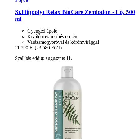
3 opció
St.Hippolyt
Relax BioCare Zemlotion -​ Ló, 500
ml
Gyengéd ápoló
Kiváló rovarcsípés esetén
Varázsmogyoróval és körömvirággal
11.790 Ft
(23.580 Ft / l)
Szállítás eddig: augusztus 11.