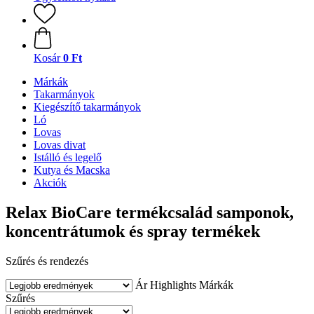
Kosár
0 Ft
Márkák
Takarmányok
Kiegészítő takarmányok
Ló
Lovas
Lovas divat
Istálló és legelő
Kutya és Macska
Akciók
Relax BioCare termékcsalád samponok,
koncentrátumok és spray termékek
Szűrés és rendezés
Ár
Highlights
Márkák
Szűrés