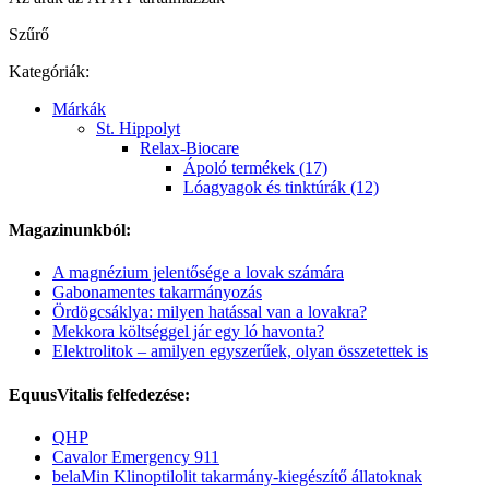
Szűrő
Kategóriák:
Márkák
St. Hippolyt
Relax-Biocare
Ápoló termékek (17)
Lóagyagok és tinktúrák (12)
Magazinunkból:
A magnézium jelentősége a lovak számára
Gabonamentes takarmányozás
Ördögcsáklya: milyen hatással van a lovakra?
Mekkora költséggel jár egy ló havonta?
Elektrolitok – amilyen egyszerűek, olyan összetettek is
EquusVitalis felfedezése:
QHP
Cavalor Emergency 911
belaMin Klinoptilolit takarmány-kiegészítő állatoknak