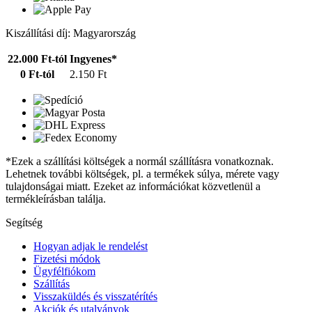
Kiszállítási díj: Magyarország
22.000 Ft-tól
Ingyenes*
0 Ft-tól
2.150 Ft
*Ezek a szállítási költségek a normál szállításra vonatkoznak.
Lehetnek további költségek, pl. a termékek súlya, mérete vagy
tulajdonságai miatt. Ezeket az információkat közvetlenül a
termékleírásban találja.
Segítség
Hogyan adjak le rendelést
Fizetési módok
Ügyfélfiókom
Szállítás
Visszaküldés és visszatérítés
Akciók és utalványok