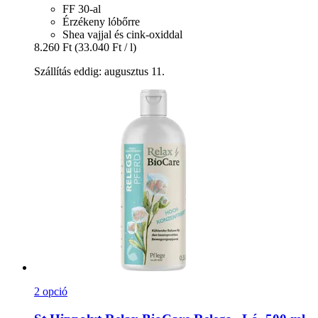
FF 30-al
Érzékeny lóbőrre
Shea vajjal és cink-oxiddal
8.260 Ft
(33.040 Ft / l)
Szállítás eddig: augusztus 11.
2 opció