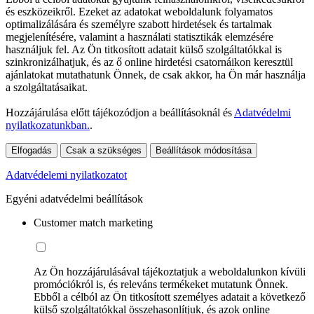
és eszközeikről. Ezeket az adatokat weboldalunk folyamatos
optimalizálására és személyre szabott hirdetések és tartalmak
megjelenítésére, valamint a használati statisztikák elemzésére
használjuk fel. Az Ön titkosított adatait külső szolgáltatókkal is
szinkronizálhatjuk, és az ő online hirdetési csatornáikon keresztül
ajánlatokat mutathatunk Önnek, de csak akkor, ha Ön már használja
a szolgáltatásaikat.
Hozzájárulása előtt tájékozódjon a beállításoknál és
Adatvédelmi
nyilatkozatunkban.
.
Elfogadás
Csak a szükséges
Beállítások módosítása
Adatvédelemi nyilatkozatot
Egyéni adatvédelmi beállítások
Customer match marketing
Az Ön hozzájárulásával tájékoztatjuk a weboldalunkon kívüli
promóciókról is, és releváns termékeket mutatunk Önnek.
Ebből a célból az Ön titkosított személyes adatait a következő
külső szolgáltatókkal összehasonlítjuk, és azok online