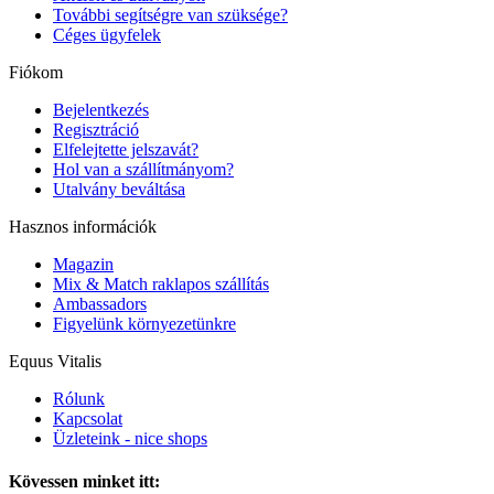
További segítségre van szüksége?
Céges ügyfelek
Fiókom
Bejelentkezés
Regisztráció
Elfelejtette jelszavát?
Hol van a szállítmányom?
Utalvány beváltása
Hasznos információk
Magazin
Mix & Match raklapos szállítás
Ambassadors
Figyelünk környezetünkre
Equus Vitalis
Rólunk
Kapcsolat
Üzleteink - nice shops
Kövessen minket itt: