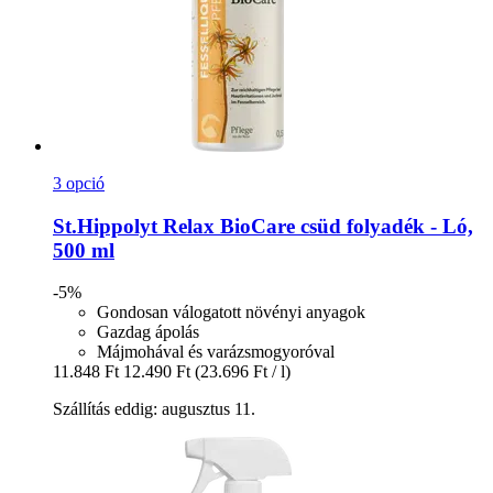
3 opció
St.Hippolyt
Relax BioCare csüd folyadék -​ Ló,
500 ml
-5%
Gondosan válogatott növényi anyagok
Gazdag ápolás
Májmohával és varázsmogyoróval
11.848 Ft
12.490 Ft
(23.696 Ft / l)
Szállítás eddig: augusztus 11.