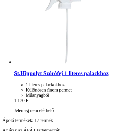
St.Hippolyt
Szórófej 1 literes palackhoz
1 literes palackokhoz
Különösen finom permet
Műanyagból
1.170 Ft
Jelenleg nem elérhető
Ápoló termékek: 17 termék
Az árak az ÁFÁT tartalmazzák