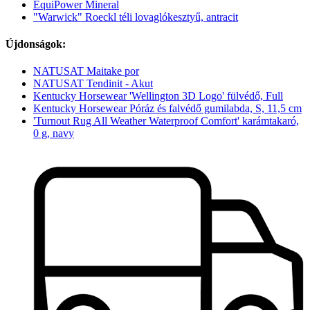
EquiPower Mineral
"Warwick" Roeckl téli lovaglókesztyű, antracit
Újdonságok:
NATUSAT Maitake por
NATUSAT Tendinit - Akut
Kentucky Horsewear 'Wellington 3D Logo' fülvédő, Full
Kentucky Horsewear Póráz és falvédő gumilabda, S, 11,5 cm
'Turnout Rug All Weather Waterproof Comfort' karámtakaró,
0 g, navy