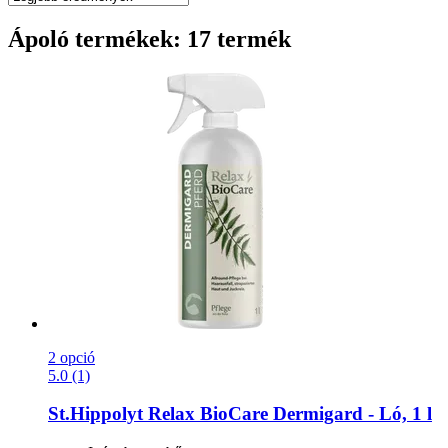
Ápoló termékek: 17 termék
2 opció
5.0 (1)
St.Hippolyt
Relax BioCare Dermigard -​ Ló, 1 l