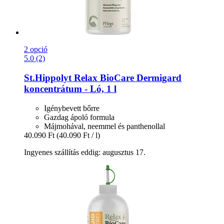
2 opció
5.0 (2)
St.Hippolyt
Relax BioCare Dermigard
koncentrátum -​ Ló, 1 l
Igénybevett bőrre
Gazdag ápoló formula
Májmohával, neemmel és panthenollal
40.090 Ft
(40.090 Ft / l)
Ingyenes szállítás eddig: augusztus 17.