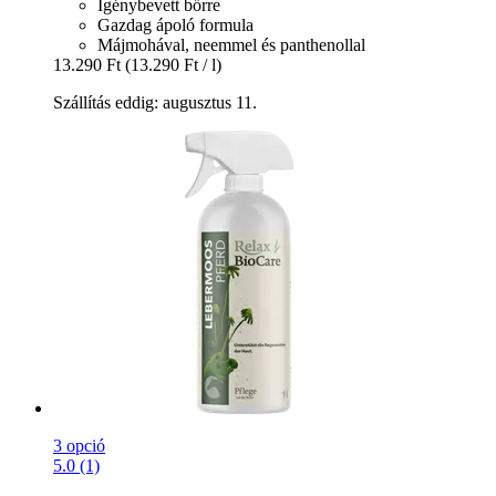
Igénybevett bőrre
Gazdag ápoló formula
Májmohával, neemmel és panthenollal
13.290 Ft
(13.290 Ft / l)
Szállítás eddig: augusztus 11.
3 opció
5.0 (1)