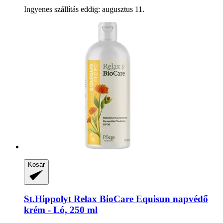
Ingyenes szállítás eddig: augusztus 11.
Kosár
St.Hippolyt
Relax BioCare Equisun napvédő
krém -​ Ló, 250 ml