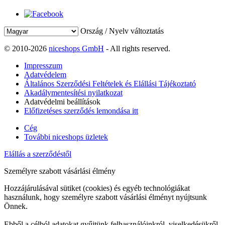
Ország / Nyelv változtatás
© 2010-2026
niceshops GmbH
- All rights reserved.
Impresszum
Adatvédelem
Általános Szerződési Feltételek és Elállási Tájékoztató
Akadálymentesítési nyilatkozat
Adatvédelmi beállítások
Előfizetéses szerződés lemondása itt
Cég
További niceshops üzletek
Elállás a szerződéstől
Személyre szabott vásárlási élmény
Hozzájárulásával sütiket (cookies) és egyéb technológiákat
használunk, hogy személyre szabott vásárlási élményt nyújtsunk
Önnek.
Ebből a célból adatokat gyűjtünk felhasználóinkról, viselkedésükről