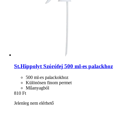
St.Hippolyt
Szórófej 500 ml-​es palackhoz
500 ml-es palackokhoz
Különösen finom permet
Műanyagból
810 Ft
Jelenleg nem elérhető