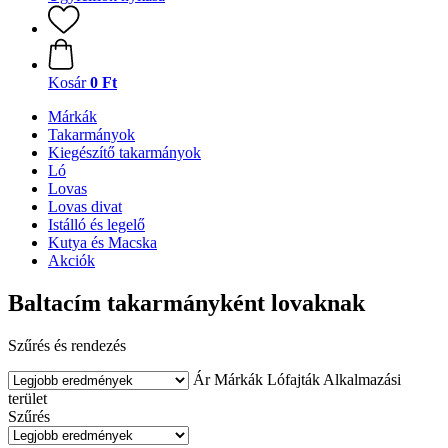
Kosár
0 Ft
Márkák
Takarmányok
Kiegészítő takarmányok
Ló
Lovas
Lovas divat
Istálló és legelő
Kutya és Macska
Akciók
Baltacím takarmányként lovaknak
Szűrés és rendezés
Ár
Márkák
Lófajták
Alkalmazási
terület
Szűrés