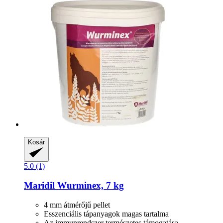
Kosár
5.0 (1)
Maridil
Wurminex, 7 kg
4 mm átmérőjű pellet
Esszenciális tápanyagok magas tartalma
Az immunrendszer természetes támogatása