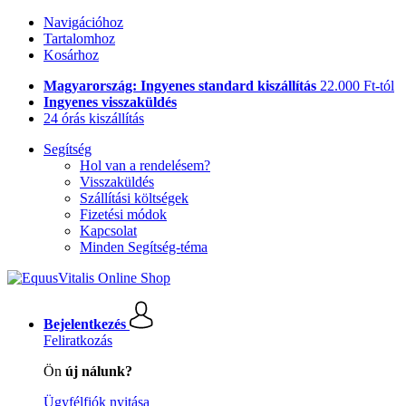
Navigációhoz
Tartalomhoz
Kosárhoz
Magyarország: Ingyenes standard kiszállítás
22.000 Ft-tól
Ingyenes visszaküldés
24 órás kiszállítás
Segítség
Hol van a rendelésem?
Visszaküldés
Szállítási költségek
Fizetési módok
Kapcsolat
Minden Segítség-téma
Bejelentkezés
Feliratkozás
Ön
új nálunk?
Ügyfélfiók nyitása