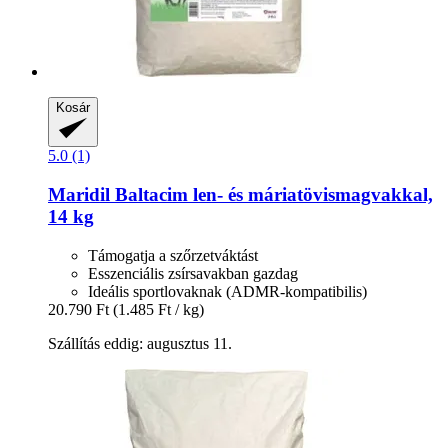
Kosár
5.0 (1)
Maridil
Baltacim len-​ és máriatövismagvakkal,
14 kg
Támogatja a szőrzetváktást
Esszenciális zsírsavakban gazdag
Ideális sportlovaknak (ADMR-kompatibilis)
20.790 Ft
(1.485 Ft / kg)
Szállítás eddig: augusztus 11.