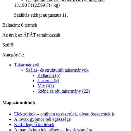
18.190 Ft
(2.599 Ft / kg)
Szállítás eddig: augusztus 11.
Baltacím: 6 termék
Az árak az ÁFÁT tartalmazzák
Szűrő
Kategóriák:
Takarmányok
Szálas- és strukturált takarmányok
Baltacím (6)
Lucerna (8)
Mix (41)
Széna és réti takarmány (22)
Magazinunkból:
Elektrolitok – amilyen egyszerűek, olyan összetettek is
A lovak gyomor-bél egészsége
Kerbl legelő kerítések
A magnézium jelentősége a lovak számára