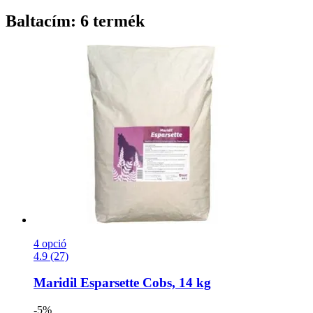
Baltacím: 6 termék
4 opció
4.9 (27)
Maridil
Esparsette Cobs, 14 kg
-5%