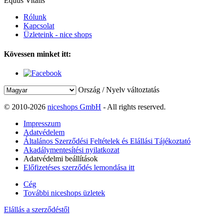
Equus Vitalis
Rólunk
Kapcsolat
Üzleteink - nice shops
Kövessen minket itt:
Ország / Nyelv változtatás
© 2010-2026
niceshops GmbH
- All rights reserved.
Impresszum
Adatvédelem
Általános Szerződési Feltételek és Elállási Tájékoztató
Akadálymentesítési nyilatkozat
Adatvédelmi beállítások
Előfizetéses szerződés lemondása itt
Cég
További niceshops üzletek
Elállás a szerződéstől