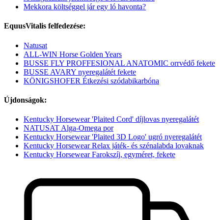
Mekkora költséggel jár egy ló havonta?
EquusVitalis felfedezése:
Natusat
ALL-WIN Horse Golden Years
BUSSE FLY PROFFESIONAL ANATOMIC orrvédő fekete
BUSSE AVARY nyeregalátét fekete
KÖNIGSHOFER Étkezési szódabikarbóna
Újdonságok:
Kentucky Horsewear 'Plaited Cord' díjlovas nyeregalátét
NATUSAT Alga-Omega por
Kentucky Horsewear 'Plaited 3D Logo' ugró nyeregalátét
Kentucky Horsewear Relax játék- és szénalabda lovaknak
Kentucky Horsewear Farokszíj, egyméret, fekete