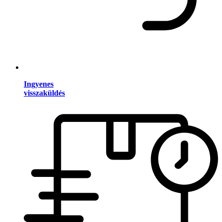
Ingyenes
visszaküldés