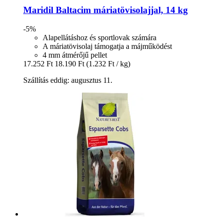
Maridil
Baltacim máriatövisolajjal, 14 kg
-5%
Alapellátáshoz és sportlovak számára
A máriatövisolaj támogatja a májműködést
4 mm átmérőjű pellet
17.252 Ft
18.190 Ft
(1.232 Ft / kg)
Szállítás eddig: augusztus 11.