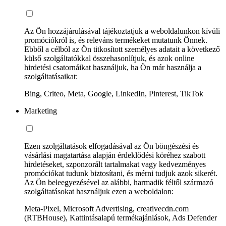
Az Ön hozzájárulásával tájékoztatjuk a weboldalunkon kívüli
promóciókról is, és releváns termékeket mutatunk Önnek.
Ebből a célból az Ön titkosított személyes adatait a következő
külső szolgáltatókkal összehasonlítjuk, és azok online
hirdetési csatornáikat használjuk, ha Ön már használja a
szolgáltatásaikat:
Bing, Criteo, Meta, Google, LinkedIn, Pinterest, TikTok
Marketing
Ezen szolgáltatások elfogadásával az Ön böngészési és
vásárlási magatartása alapján érdeklődési köréhez szabott
hirdetéseket, szponzorált tartalmakat vagy kedvezményes
promóciókat tudunk biztosítani, és mérni tudjuk azok sikerét.
Az Ön beleegyezésével az alábbi, harmadik féltől származó
szolgáltatásokat használjuk ezen a weboldalon:
Meta-Pixel, Microsoft Advertising, creativecdn.com
(RTBHouse), Kattintásalapú termékajánlások, Ads Defender