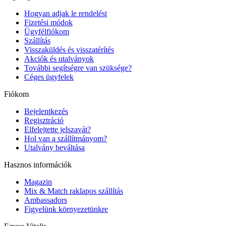
Hogyan adjak le rendelést
Fizetési módok
Ügyfélfiókom
Szállítás
Visszaküldés és visszatérítés
Akciók és utalványok
További segítségre van szüksége?
Céges ügyfelek
Fiókom
Bejelentkezés
Regisztráció
Elfelejtette jelszavát?
Hol van a szállítmányom?
Utalvány beváltása
Hasznos információk
Magazin
Mix & Match raklapos szállítás
Ambassadors
Figyelünk környezetünkre