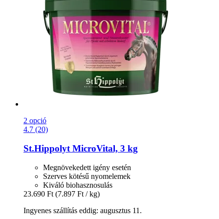
2 opció
4.7 (20)
St.Hippolyt
MicroVital, 3 kg
Megnövekedett igény esetén
Szerves kötésű nyomelemek
Kiváló biohasznosulás
23.690 Ft
(7.897 Ft / kg)
Ingyenes szállítás eddig: augusztus 11.