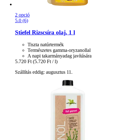
2 opció
5.0 (6)
Stiefel
Rizscsíra olaj, 1 l
Tiszta natúrtermék
Természetes gamma-oryzanollal
A napi takarmányadag javítására
5.720 Ft
(5.720 Ft / l)
Szállítás eddig: augusztus 11.