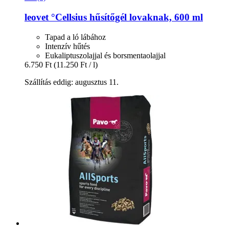
leovet
°Cellsius hűsítőgél lovaknak, 600 ml
Tapad a ló lábához
Intenzív hűtés
Eukaliptuszolajjal és borsmentaolajjal
6.750 Ft
(11.250 Ft / l)
Szállítás eddig: augusztus 11.