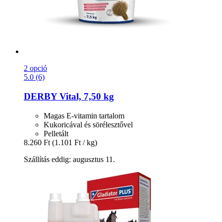
2 opció
5.0 (6)
DERBY
Vital, 7,50 kg
Magas E-vitamin tartalom
Kukoricával és sörélesztővel
Pelletált
8.260 Ft
(1.101 Ft / kg)
Szállítás eddig: augusztus 11.