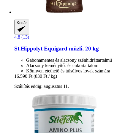
Kosár
4.8 (13)
St.Hippolyt
Equigard müzli, 20 kg
Gabonamentes és alacsony szénhidráttartalmú
Alacsony keményítő- és cukortartalom
Könnyen etethető és túlsúlyos lovak számára
16.590 Ft
(830 Ft / kg)
Szállítás eddig: augusztus 11.