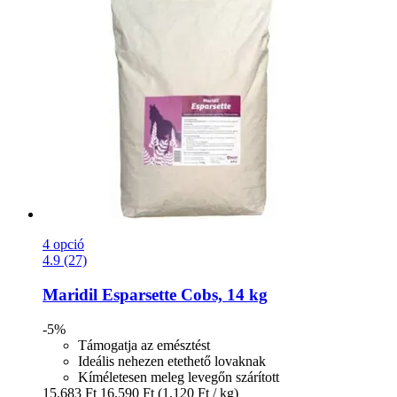
4 opció
4.9 (27)
Maridil
Esparsette Cobs, 14 kg
-5%
Támogatja az emésztést
Ideális nehezen etethető lovaknak
Kíméletesen meleg levegőn szárított
15.683 Ft
16.590 Ft
(1.120 Ft / kg)