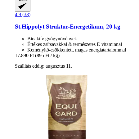
4.9 (38)
St.Hippolyt
Struktur-​Energetikum, 20 kg
Bioaktív gyógynövények
Értékes zsírsavakkal & természetes E-vitaminnal
Keményítő-csökkentett, magas energiatartalommal
17.890 Ft
(895 Ft / kg)
Szállítás eddig: augusztus 11.