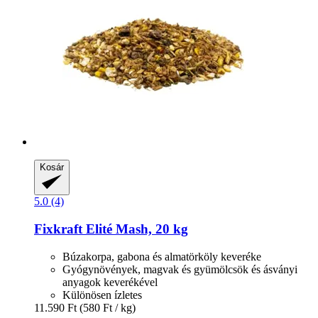
Kosár
5.0 (4)
Fixkraft Elité
Mash, 20 kg
Búzakorpa, gabona és almatörköly keveréke
Gyógynövények, magvak és gyümölcsök és ásványi
anyagok keverékével
Különösen ízletes
11.590 Ft
(580 Ft / kg)