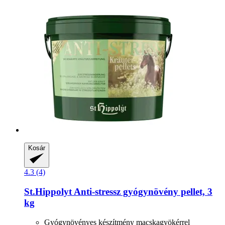
Kosár
4.3 (4)
St.Hippolyt
Anti-​stressz gyógynövény pellet, 3
kg
Gyógynövényes készítmény macskagyökérrel