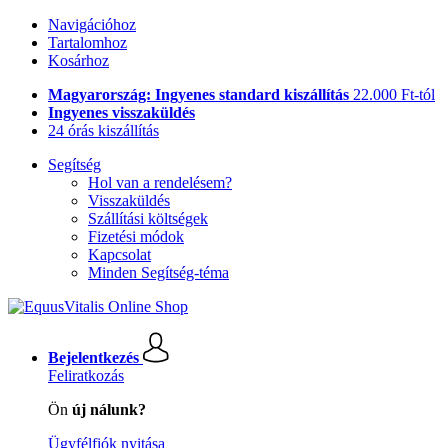
Navigációhoz
Tartalomhoz
Kosárhoz
Magyarország: Ingyenes standard kiszállítás
22.000 Ft-tól
Ingyenes visszaküldés
24 órás kiszállítás
Segítség
Hol van a rendelésem?
Visszaküldés
Szállítási költségek
Fizetési módok
Kapcsolat
Minden Segítség-téma
Bejelentkezés
Feliratkozás
Ön
új nálunk?
Ügyfélfiók nyitása