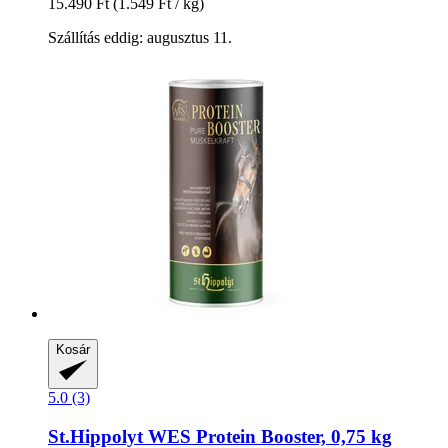
15.490 Ft
(1.549 Ft / kg)
Szállítás eddig: augusztus 11.
Kosár
5.0 (3)
St.Hippolyt
WES Protein Booster, 0,75 kg