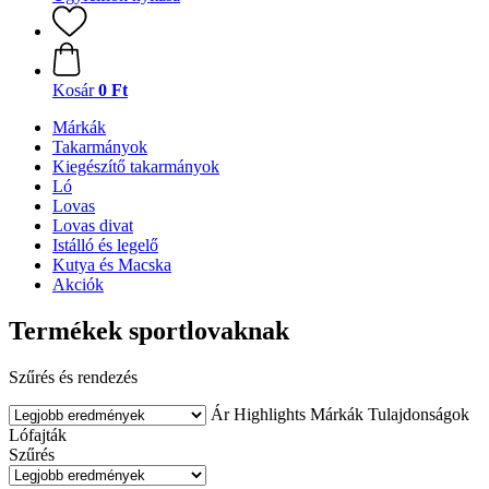
Kosár
0 Ft
Márkák
Takarmányok
Kiegészítő takarmányok
Ló
Lovas
Lovas divat
Istálló és legelő
Kutya és Macska
Akciók
Termékek sportlovaknak
Szűrés és rendezés
Ár
Highlights
Márkák
Tulajdonságok
Lófajták
Szűrés