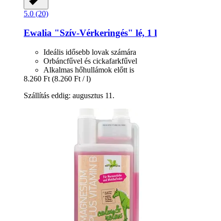
5.0 (20)
Ewalia
"Szív-​Vérkeringés" lé, 1 l
Ideális idősebb lovak számára
Orbáncfűvel és cickafarkfűvel
Alkalmas hőhullámok előtt is
8.260 Ft
(8.260 Ft / l)
Szállítás eddig: augusztus 11.