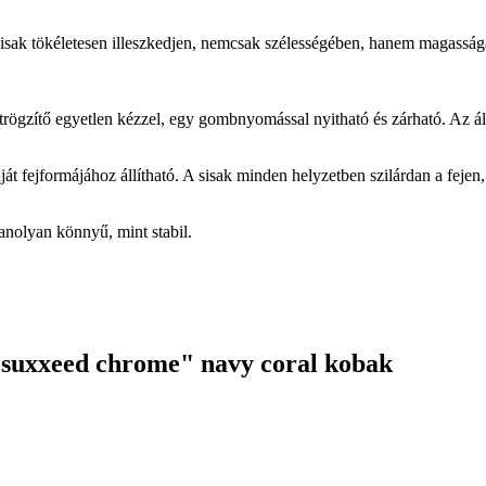
k tökéletesen illeszkedjen, nemcsak szélességében, hanem magasságában 
ögzítő egyetlen kézzel, egy gombnyomással nyitható és zárható. Az álls
t fejformájához állítható. A sisak minden helyzetben szilárdan a fejen,
anolyan könnyű, mint stabil.
"suxxeed chrome" navy coral kobak