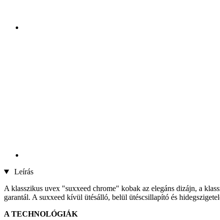
Leírás
A klasszikus uvex "suxxeed chrome" kobak az elegáns dizájn, a klassz
garantál. A suxxeed kívül ütésálló, belül ütéscsillapító és hidegszigete
A TECHNOLÓGIÁK