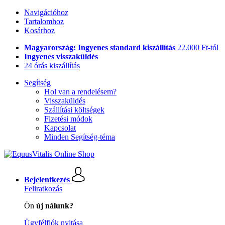
Navigációhoz
Tartalomhoz
Kosárhoz
Magyarország: Ingyenes standard kiszállítás
22.000 Ft-tól
Ingyenes visszaküldés
24 órás kiszállítás
Segítség
Hol van a rendelésem?
Visszaküldés
Szállítási költségek
Fizetési módok
Kapcsolat
Minden Segítség-téma
Bejelentkezés
Feliratkozás
Ön
új nálunk?
Ügyfélfiók nyitása