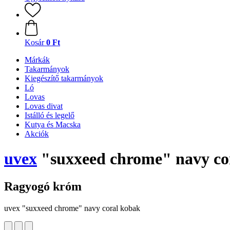
Kosár
0 Ft
Márkák
Takarmányok
Kiegészítő takarmányok
Ló
Lovas
Lovas divat
Istálló és legelő
Kutya és Macska
Akciók
uvex
"suxxeed chrome" navy co
Ragyogó króm
uvex "suxxeed chrome" navy coral kobak