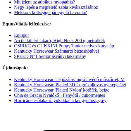
Mit jelent az atipikus myopathia?
Négy lépés a megfelelő zabla kiválasztásához
Mekkora költséggel jár egy ló havonta?
EquusVitalis felfedezése:
Equipur
Arctic kültéri takaró, High Neck 200 g, petrolkék
CSIRKE és CUKKINI Puppy/Junior nedves kutyatáp
Kentucky Horsewear Számtartó biztosítótűvel
SPEED N°1 Senior ásványi takarmány
Újdonságok:
Kentucky Horsewear 'Tépőzáras' ugró ínvédő műszőrrel, M
Kentucky Horsewear 'Plaited 3D Logo' díjlovas nyeregalátét
Kentucky Horsewear 'Plaited Nylon' kötőfék, beige
Chia de Gracia Nyalókő - Fenyőtű / cukormentes
Hurricane esőtakaró lyukakkal a kengyelhez, grey