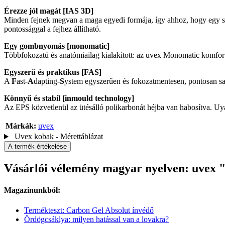
Érezze jól magát [IAS 3D]
Minden fejnek megvan a maga egyedi formája, így ahhoz, hogy egy sisa
pontossággal a fejhez állítható.
Egy gombnyomás [monomatic]
Többfokozatú és anatómiailag kialakított: az uvex Monomatic komfortr
Egyszerű és praktikus [FAS]
A
F
ast-
A
dapting-
S
ystem egyszerűen és fokozatmentesen, pontosan sajá
Könnyű és stabil [inmould technology]
Az EPS közvetlenül az ütésálló polikarbonát héjba van habosítva. Uy
Márkák:
uvex
Uvex kobak - Mérettáblázat
A termék értékelése
Vásárlói vélemény magyar nyelven: uvex 
Magazinunkból:
Termékteszt: Carbon Gel Absolut ínvédő
Ördögcsáklya: milyen hatással van a lovakra?