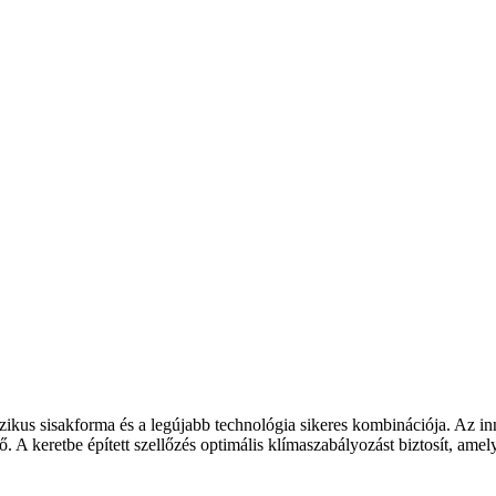
ikus sisakforma és a legújabb technológia sikeres kombinációja. Az in
lő. A keretbe épített szellőzés optimális klímaszabályozást biztosít, amely