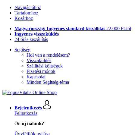
Navigációhoz
Tartalomhoz
Kosárhoz
Magyarország: Ingyenes standard kiszállítás
22.000 Ft-tól
Ingyenes visszaküldés
24 órás kiszállítás
Segítség
Hol van a rendelésem?
Visszaküldés
Szállítási költségek
Fizetési módok
Kapcsolat
Minden Segítség-téma
Bejelentkezés
Feliratkozás
Ön
új nálunk?
Ügyfélfiók nyitása