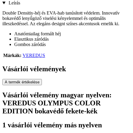
Leírás
Double Densitiy-héj és EVA-hab tanúsított védelem. Innovatív
bokavédő lenyűgöző viselési kényelemmel és optimális
illeszkedéssel. Az elegáns designt színes akcentusok emelik ki.
Anatómiailag formált héj
Elasztikus záródás
Gombos záródás
Márkák:
VEREDUS
Vásárlói vélemények
A termék értékelése
Vásárlói vélemény magyar nyelven:
VEREDUS OLYMPUS COLOR
EDITION bokavédő fekete-kék
1 vásárlói vélemény más nyelven