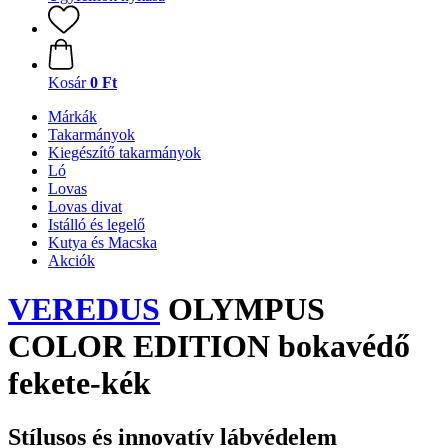
Kosár
0 Ft
Márkák
Takarmányok
Kiegészítő takarmányok
Ló
Lovas
Lovas divat
Istálló és legelő
Kutya és Macska
Akciók
VEREDUS
OLYMPUS
COLOR EDITION bokavédő
fekete-kék
Stílusos és innovatív lábvédelem