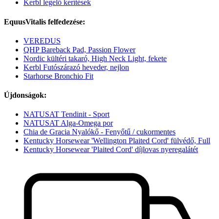
Kerbl legelő kerítések
EquusVitalis felfedezése:
VEREDUS
QHP Bareback Pad, Passion Flower
Nordic kültéri takaró, High Neck Light, fekete
Kerbl Futószárazó heveder, nejlon
Starhorse Bronchio Fit
Újdonságok:
NATUSAT Tendinit - Sport
NATUSAT Alga-Omega por
Chia de Gracia Nyalókő - Fenyőtű / cukormentes
Kentucky Horsewear 'Wellington Plaited Cord' fülvédő, Full
Kentucky Horsewear 'Plaited Cord' díjlovas nyeregalátét