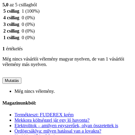
5,0
az 5 csillagból
5 csillag
1
(100%)
4 csillag
0
(0%)
3 csillag
0
(0%)
2 csillag
0
(0%)
1 csillag
0
(0%)
1
értékelés
Még nincs vásárlói vélemény magyar nyelven, de van 1 vásárlói
vélemény más nyelven.
Mutatás
Még nincs vélemény.
Magazinunkból:
Termékteszt: FUDEREX krém
Mekkora költséggel jár egy ló havonta?
Elektrolitok – amilyen egyszerűek, olyan összetettek is
Ördögcsáklya: milyen hatással van a lovakra?