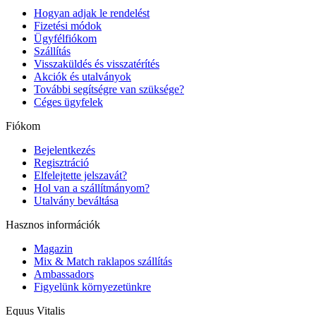
Hogyan adjak le rendelést
Fizetési módok
Ügyfélfiókom
Szállítás
Visszaküldés és visszatérítés
Akciók és utalványok
További segítségre van szüksége?
Céges ügyfelek
Fiókom
Bejelentkezés
Regisztráció
Elfelejtette jelszavát?
Hol van a szállítmányom?
Utalvány beváltása
Hasznos információk
Magazin
Mix & Match raklapos szállítás
Ambassadors
Figyelünk környezetünkre
Equus Vitalis