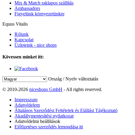
Mix & Match raklapos szállítás
Ambassadors
Figyelünk környezetünkre
Equus Vitalis
Rólunk
Kapcsolat
Üzleteink - nice shops
Kövessen minket itt:
Ország / Nyelv változtatás
© 2010-2026
niceshops GmbH
- All rights reserved.
Impresszum
Adatvédelem
Általános Szerződési Feltételek és Elállási Tájékoztató
Akadálymentesítési nyilatkozat
Adatvédelmi beállítások
Előfizetéses szerződés lemondása itt