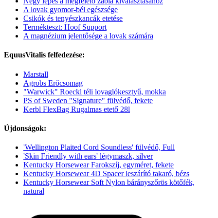
Négy lépés a megfelelő zabla kiválasztásához
A lovak gyomor-bél egészsége
Csikók és tenyészkancák etetése
Termékteszt: Hoof Support
A magnézium jelentősége a lovak számára
EquusVitalis felfedezése:
Marstall
Agrobs Erőcsomag
"Warwick" Roeckl téli lovaglókesztyű, mokka
PS of Sweden "Signature" fülvédő, fekete
Kerbl FlexBag Rugalmas etető 28l
Újdonságok:
'Wellington Plaited Cord Soundless' fülvédő, Full
'Skin Friendly with ears' légymaszk, silver
Kentucky Horsewear Farokszíj, egyméret, fekete
Kentucky Horsewear 4D Spacer leszárító takaró, bézs
Kentucky Horsewear Soft Nylon bárányszőrös kötőfék,
natural