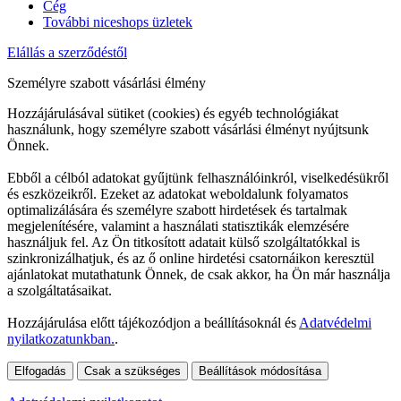
Cég
További niceshops üzletek
Elállás a szerződéstől
Személyre szabott vásárlási élmény
Hozzájárulásával sütiket (cookies) és egyéb technológiákat
használunk, hogy személyre szabott vásárlási élményt nyújtsunk
Önnek.
Ebből a célból adatokat gyűjtünk felhasználóinkról, viselkedésükről
és eszközeikről. Ezeket az adatokat weboldalunk folyamatos
optimalizálására és személyre szabott hirdetések és tartalmak
megjelenítésére, valamint a használati statisztikák elemzésére
használjuk fel. Az Ön titkosított adatait külső szolgáltatókkal is
szinkronizálhatjuk, és az ő online hirdetési csatornáikon keresztül
ajánlatokat mutathatunk Önnek, de csak akkor, ha Ön már használja
a szolgáltatásaikat.
Hozzájárulása előtt tájékozódjon a beállításoknál és
Adatvédelmi
nyilatkozatunkban.
.
Elfogadás
Csak a szükséges
Beállítások módosítása