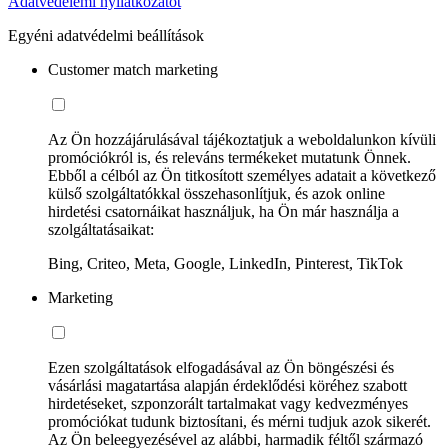
Adatvédelemi nyilatkozatot
Egyéni adatvédelmi beállítások
Customer match marketing
Az Ön hozzájárulásával tájékoztatjuk a weboldalunkon kívüli
promóciókról is, és releváns termékeket mutatunk Önnek.
Ebből a célból az Ön titkosított személyes adatait a következő
külső szolgáltatókkal összehasonlítjuk, és azok online
hirdetési csatornáikat használjuk, ha Ön már használja a
szolgáltatásaikat:
Bing, Criteo, Meta, Google, LinkedIn, Pinterest, TikTok
Marketing
Ezen szolgáltatások elfogadásával az Ön böngészési és
vásárlási magatartása alapján érdeklődési köréhez szabott
hirdetéseket, szponzorált tartalmakat vagy kedvezményes
promóciókat tudunk biztosítani, és mérni tudjuk azok sikerét.
Az Ön beleegyezésével az alábbi, harmadik féltől származó