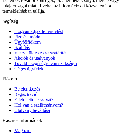
Lehetnek további költségek, pl. a termékek súlya, mérete vagy
tulajdonságai miatt. Ezeket az információkat közvetlenül a
termékleírásban találja.
Segítség
Hogyan adjak le rendelést
Fizetési módok
Ügyfélfiókom
Szállítás
Visszaküldés és visszatérítés
Akciók és utalványok
További segítségre van szüksége?
Céges ügyfelek
Fiókom
Bejelentkezés
Regisztráció
Elfelejtette jelszavát?
Hol van a szállítmányom?
Utalvány beváltása
Hasznos információk
Magazin