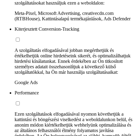
szolgáltatásokat használjuk ezen a weboldalon:
Meta-Pixel, Microsoft Advertising, creativecdn.com
(RTBHouse), Kattintásalapú termékajánlások, Ads Defender
Kiterjesztett Conversion-Tracking
A szolgáltatás elfogadásával jobban megérthetjük és
értékelhetjük online hirdetéseink sikerét, és optimalizálhatjuk
hirdetési kínálatunkat. Ennek érdekében az Ön titkosított
személyes adatait összehasonlítjuk a következő külső
szolgáltatókkal, ha Ön már használja szolgáltatásaikat:
Google Ads
Performance
Ezen szolgáltatások elfogadásával nyomon követhetjük a
kattintási és böngészési viselkedést a weboldalunkon belül, és
anonim módon kiértékelhetjük webhelyünk optimalizálása és
az általános felhasználói élmény folyamatos javítása
érdekében. Az Ön beleegyezésével az alábbi, harmadik féltől