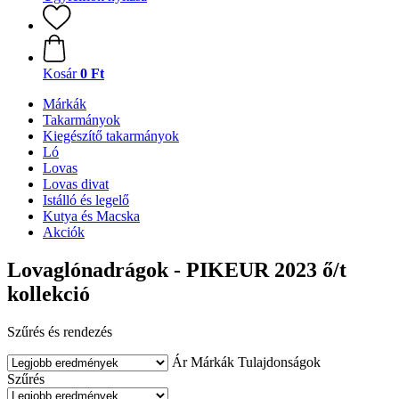
Kosár
0 Ft
Márkák
Takarmányok
Kiegészítő takarmányok
Ló
Lovas
Lovas divat
Istálló és legelő
Kutya és Macska
Akciók
Lovaglónadrágok - PIKEUR 2023 ő/t
kollekció
Szűrés és rendezés
Ár
Márkák
Tulajdonságok
Szűrés