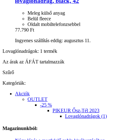
lovaglónadrág, black, 42
Meleg külső anyag
Belül fleece
Oldalt mobiltelefonzsebbel
77.790 Ft
Ingyenes szállítás eddig: augusztus 11.
Lovaglónadrágok: 1 termék
Az árak az ÁFÁT tartalmazzák
Szűrő
Kategóriák:
Akciók
OUTLET
-25 %
PIKEUR Ősz-Tél 2023
Lovaglónadrágok (1)
Magazinunkból: