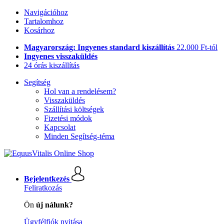
Navigációhoz
Tartalomhoz
Kosárhoz
Magyarország: Ingyenes standard kiszállítás
22.000 Ft-tól
Ingyenes visszaküldés
24 órás kiszállítás
Segítség
Hol van a rendelésem?
Visszaküldés
Szállítási költségek
Fizetési módok
Kapcsolat
Minden Segítség-téma
Bejelentkezés
Feliratkozás
Ön
új nálunk?
Ügyfélfiók nyitása