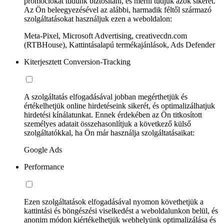
promóciókat tudunk biztosítani, és mérni tudjuk azok sikerét.
Az Ön beleegyezésével az alábbi, harmadik féltől származó
szolgáltatásokat használjuk ezen a weboldalon:
Meta-Pixel, Microsoft Advertising, creativecdn.com
(RTBHouse), Kattintásalapú termékajánlások, Ads Defender
Kiterjesztett Conversion-Tracking
A szolgáltatás elfogadásával jobban megérthetjük és
értékelhetjük online hirdetéseink sikerét, és optimalizálhatjuk
hirdetési kínálatunkat. Ennek érdekében az Ön titkosított
személyes adatait összehasonlítjuk a következő külső
szolgáltatókkal, ha Ön már használja szolgáltatásaikat:
Google Ads
Performance
Ezen szolgáltatások elfogadásával nyomon követhetjük a
kattintási és böngészési viselkedést a weboldalunkon belül, és
anonim módon kiértékelhetjük webhelyünk optimalizálása és