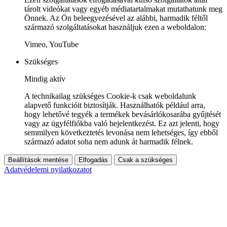
tárolt videókat vagy egyéb médiatartalmakat mutathatunk meg
Önnek. Az Ön beleegyezésével az alábbi, harmadik féltől
származó szolgáltatásokat használjuk ezen a weboldalon:
Vimeo, YouTube
Szükséges
Mindig aktív
A technikailag szükséges Cookie-k csak weboldalunk
alapvető funkcióit biztosítják. Használhatók például arra,
hogy lehetővé tegyék a termékek bevásárlókosarába gyűjtését
vagy az ügyfélfiókba való bejelentkezést. Ez azt jelenti, hogy
semmilyen következtetés levonása nem lehetséges, így ebből
származó adatot soha nem adunk át harmadik félnek.
Beállítások mentése
Elfogadás
Csak a szükséges
Adatvédelemi nyilatkozatot