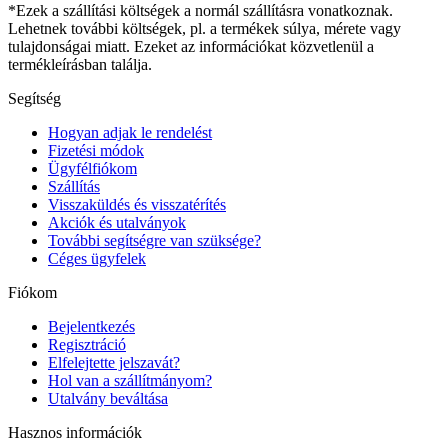
*Ezek a szállítási költségek a normál szállításra vonatkoznak.
Lehetnek további költségek, pl. a termékek súlya, mérete vagy
tulajdonságai miatt. Ezeket az információkat közvetlenül a
termékleírásban találja.
Segítség
Hogyan adjak le rendelést
Fizetési módok
Ügyfélfiókom
Szállítás
Visszaküldés és visszatérítés
Akciók és utalványok
További segítségre van szüksége?
Céges ügyfelek
Fiókom
Bejelentkezés
Regisztráció
Elfelejtette jelszavát?
Hol van a szállítmányom?
Utalvány beváltása
Hasznos információk