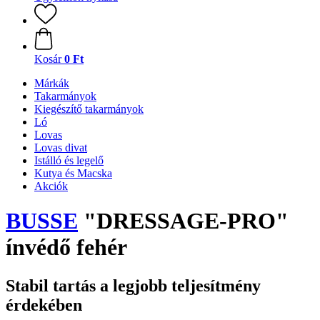
Kosár
0 Ft
Márkák
Takarmányok
Kiegészítő takarmányok
Ló
Lovas
Lovas divat
Istálló és legelő
Kutya és Macska
Akciók
BUSSE
"DRESSAGE-PRO"
ínvédő fehér
Stabil tartás a legjobb teljesítmény
érdekében