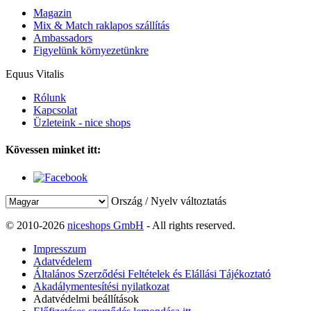
Magazin
Mix & Match raklapos szállítás
Ambassadors
Figyelünk környezetünkre
Equus Vitalis
Rólunk
Kapcsolat
Üzleteink - nice shops
Kövessen minket itt:
Ország / Nyelv változtatás
© 2010-2026
niceshops GmbH
- All rights reserved.
Impresszum
Adatvédelem
Általános Szerződési Feltételek és Elállási Tájékoztató
Akadálymentesítési nyilatkozat
Adatvédelmi beállítások