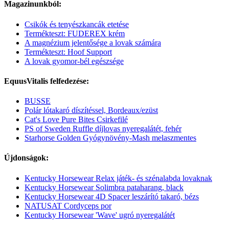
Magazinunkból:
Csikók és tenyészkancák etetése
Termékteszt: FUDEREX krém
A magnézium jelentősége a lovak számára
Termékteszt: Hoof Support
A lovak gyomor-bél egészsége
EquusVitalis felfedezése:
BUSSE
Polár lótakaró díszítéssel, Bordeaux/ezüst
Cat's Love Pure Bites Csirkefilé
PS of Sweden Ruffle díjlovas nyeregalátét, fehér
Starhorse Golden Gyógynövény-Mash melaszmentes
Újdonságok:
Kentucky Horsewear Relax játék- és szénalabda lovaknak
Kentucky Horsewear Solimbra pataharang, black
Kentucky Horsewear 4D Spacer leszárító takaró, bézs
NATUSAT Cordyceps por
Kentucky Horsewear 'Wave' ugró nyeregalátét