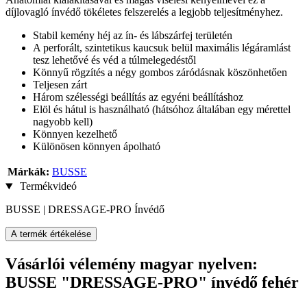
díjlovagló ínvédő tökéletes felszerelés a legjobb teljesítményhez.
Stabil kemény héj az ín- és lábszárfej területén
A perforált, szintetikus kaucsuk belül maximális légáramlást
tesz lehetővé és véd a túlmelegedéstől
Könnyű rögzítés a négy gombos záródásnak köszönhetően
Teljesen zárt
Három szélességi beállítás az egyéni beállításhoz
Elöl és hátul is használható (hátsóhoz általában egy mérettel
nagyobb kell)
Könnyen kezelhető
Különösen könnyen ápolható
Márkák:
BUSSE
Termékvideó
BUSSE | DRESSAGE-PRO Ínvédő
A termék értékelése
Vásárlói vélemény magyar nyelven:
BUSSE "DRESSAGE-PRO" ínvédő fehér