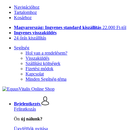
Navigációhoz
Tartalomhoz
Kosárhoz
Magyarország: Ingyenes standard kiszállítás
22.000 Ft-tól
Ingyenes visszaküldés
24 órás kiszállítás
Segítség
Hol van a rendelésem?
Visszaküldés
Szállítási költségek
Fizetési módok
Kapcsolat
Minden Segítség-téma
Bejelentkezés
Feliratkozás
Ön
új nálunk?
Ügyfélfiók nyitása