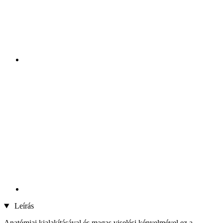
Leírás
Anatómiai kialakításával és magas viselési kényelmével ez a