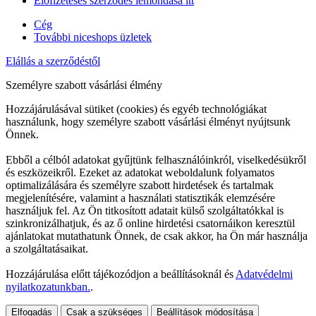
Előfizetéses szerződés lemondása itt
Cég
További niceshops üzletek
Elállás a szerződéstől
Személyre szabott vásárlási élmény
Hozzájárulásával sütiket (cookies) és egyéb technológiákat
használunk, hogy személyre szabott vásárlási élményt nyújtsunk
Önnek.
Ebből a célból adatokat gyűjtünk felhasználóinkról, viselkedésükről
és eszközeikről. Ezeket az adatokat weboldalunk folyamatos
optimalizálására és személyre szabott hirdetések és tartalmak
megjelenítésére, valamint a használati statisztikák elemzésére
használjuk fel. Az Ön titkosított adatait külső szolgáltatókkal is
szinkronizálhatjuk, és az ő online hirdetési csatornáikon keresztül
ajánlatokat mutathatunk Önnek, de csak akkor, ha Ön már használja
a szolgáltatásaikat.
Hozzájárulása előtt tájékozódjon a beállításoknál és
Adatvédelmi
nyilatkozatunkban.
.
Elfogadás
Csak a szükséges
Beállítások módosítása