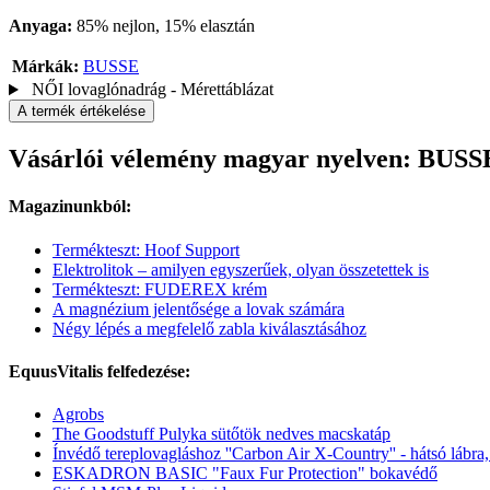
Anyaga:
85% nejlon, 15% elasztán
Márkák:
BUSSE
NŐI lovaglónadrág - Mérettáblázat
A termék értékelése
Vásárlói vélemény magyar nyelven: BUSSE
Magazinunkból:
Termékteszt: Hoof Support
Elektrolitok – amilyen egyszerűek, olyan összetettek is
Termékteszt: FUDEREX krém
A magnézium jelentősége a lovak számára
Négy lépés a megfelelő zabla kiválasztásához
EquusVitalis felfedezése:
Agrobs
The Goodstuff Pulyka sütőtök nedves macskatáp
Ínvédő tereplovagláshoz ''Carbon Air X-Country'' - hátsó lábra,
ESKADRON BASIC "Faux Fur Protection" bokavédő