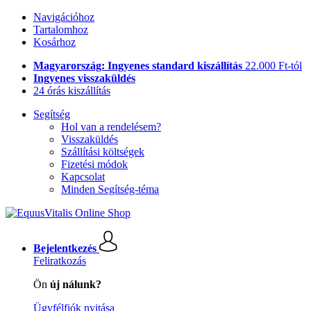
Navigációhoz
Tartalomhoz
Kosárhoz
Magyarország: Ingyenes standard kiszállítás
22.000 Ft-tól
Ingyenes visszaküldés
24 órás kiszállítás
Segítség
Hol van a rendelésem?
Visszaküldés
Szállítási költségek
Fizetési módok
Kapcsolat
Minden Segítség-téma
Bejelentkezés
Feliratkozás
Ön
új nálunk?
Ügyfélfiók nyitása