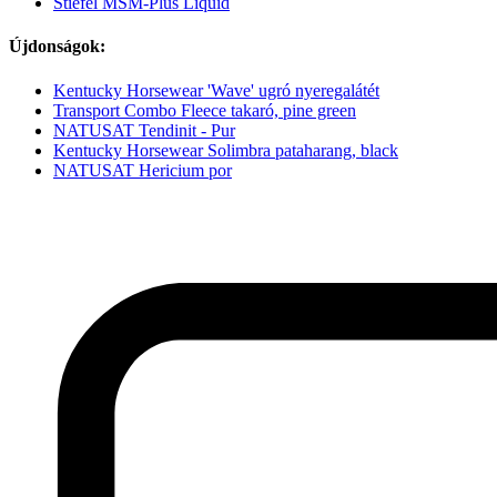
Stiefel MSM-Plus Liquid
Újdonságok:
Kentucky Horsewear 'Wave' ugró nyeregalátét
Transport Combo Fleece takaró, pine green
NATUSAT Tendinit - Pur
Kentucky Horsewear Solimbra pataharang, black
NATUSAT Hericium por