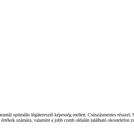
ál optimális légáteresztő képesség mellett. Csúszásmentes résszel. Spo
az értékek számára, valamint a jobb comb oldalán található okostelefon 