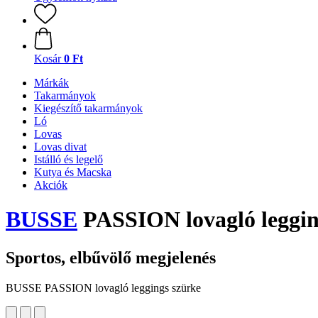
Kosár
0 Ft
Márkák
Takarmányok
Kiegészítő takarmányok
Ló
Lovas
Lovas divat
Istálló és legelő
Kutya és Macska
Akciók
BUSSE
PASSION lovagló leggin
Sportos, elbűvölő megjelenés
BUSSE PASSION lovagló leggings szürke