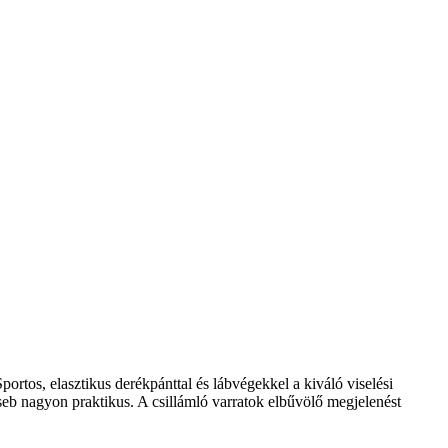
rtos, elasztikus derékpánttal és lábvégekkel a kiváló viselési
zseb nagyon praktikus. A csillámló varratok elbűvölő megjelenést