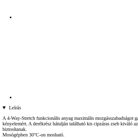
Leírás
A 4-Way-Stretch funkcionális anyag maximális mozgásszabadságot garant
kényelemért. A derékrész hátulján található kis cipzáras zseb kiváló 
biztosítanak.
Mosógépben 30°C-on mosható.