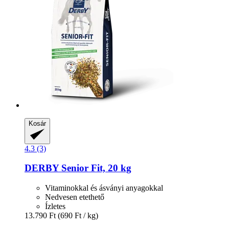
Kosár
4.3 (3)
DERBY
Senior Fit, 20 kg
Vitaminokkal és ásványi anyagokkal
Nedvesen etethető
Ízletes
13.790 Ft
(690 Ft / kg)