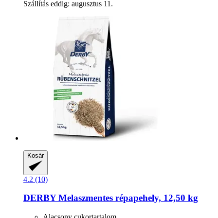
Szállítás eddig: augusztus 11.
Kosár
4.2 (10)
DERBY
Melaszmentes répapehely, 12,50 kg
Alacsony cukortartalom