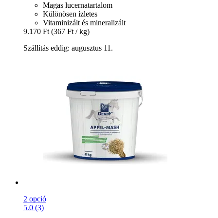
Magas lucernatartalom
Különösen ízletes
Vitaminizált és mineralizált
9.170 Ft
(367 Ft / kg)
Szállítás eddig: augusztus 11.
2 opció
5.0 (3)