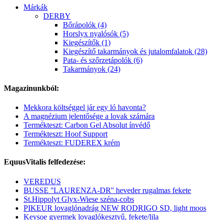
Márkák
DERBY
Bőrápolók (4)
Horslyx nyalósók (5)
Kiegészítők (1)
Kiegészítő takarmányok és jutalomfalatok (28)
Pata- és szőrzetápolók (6)
Takarmányok (24)
Magazinunkból:
Mekkora költséggel jár egy ló havonta?
A magnézium jelentősége a lovak számára
Termékteszt: Carbon Gel Absolut ínvédő
Termékteszt: Hoof Support
Termékteszt: FUDEREX krém
EquusVitalis felfedezése:
VEREDUS
BUSSE ''LAURENZA-DR'' heveder rugalmas fekete
St.Hippolyt Glyx-Wiese széna-cobs
PIKEUR lovaglónadrág NEW RODRIGO SD, light moos
Keysoe gyermek lovaglókesztyű, fekete/lila