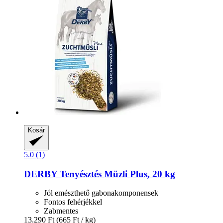
Kosár
5.0 (1)
DERBY
Tenyésztés Müzli Plus, 20 kg
Jól emészthető gabonakomponensek
Fontos fehérjékkel
Zabmentes
13.290 Ft
(665 Ft / kg)