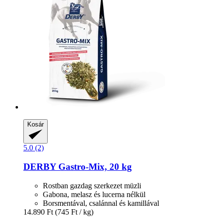
Kosár
5.0 (2)
DERBY
Gastro-​Mix, 20 kg
Rostban gazdag szerkezet müzli
Gabona, melasz és lucerna nélkül
Borsmentával, csalánnal és kamillával
14.890 Ft
(745 Ft / kg)