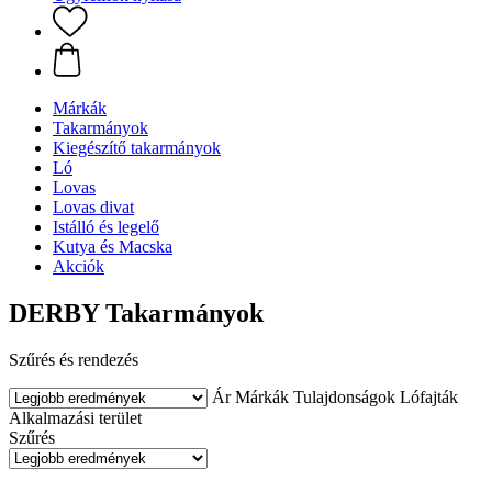
Márkák
Takarmányok
Kiegészítő takarmányok
Ló
Lovas
Lovas divat
Istálló és legelő
Kutya és Macska
Akciók
DERBY Takarmányok
Szűrés és rendezés
Ár
Márkák
Tulajdonságok
Lófajták
Alkalmazási terület
Szűrés