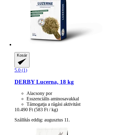
Kosár
5.0 (1)
DERBY
Lucerna, 18 kg
Alacsony por
Esszenciális aminosavakkal
Támogatja a rágási aktivitást
10.490 Ft
(583 Ft / kg)
Szállítás eddig: augusztus 11.