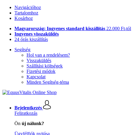
Navigációhoz
Tartalomhoz
Kosárhoz
Magyarország: Ingyenes standard kiszállítás
22.000 Ft-tól
Ingyenes visszaküldés
24 órás kiszállítás
Segítség
Hol van a rendelésem?
Visszaküldés
Szállítási költségek
Fizetési módok
Kapcsolat
Minden Segítség-téma
Bejelentkezés
Feliratkozás
Ön
új nálunk?
Ügyfélfiók nyitása