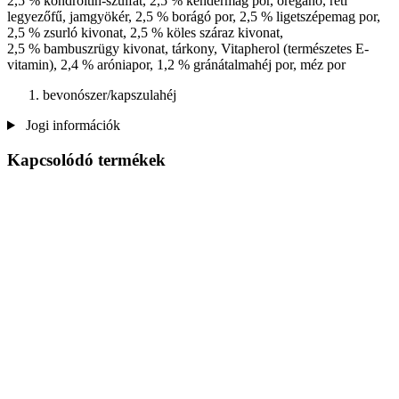
2,5 % kondroitin-szulfát, 2,5 % kendermag por, oregano, réti
legyezőfű, jamgyökér, 2,5 % borágó por, 2,5 % ligetszépemag por,
2,5 % zsurló kivonat, 2,5 % köles száraz kivonat,
2,5 % bambuszrügy kivonat, tárkony, Vitapherol (természetes E-
vitamin), 2,4 % aróniapor, 1,2 % gránátalmahéj por, méz por
bevonószer/kapszulahéj
Jogi információk
Kapcsolódó termékek