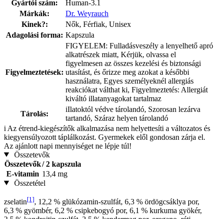
Gyártói szám:
Human-3.1
Márkák:
Dr. Weyrauch
Kinek?:
Nők, Férfiak, Unisex
Adagolási forma:
Kapszula
FIGYELEM: Fulladásveszély a lenyelhető apró
alkatrészek miatt, Kérjük, olvassa el
figyelmesen az összes kezelési és biztonsági
Figyelmeztetések:
utasítást, és őrizze meg azokat a későbbi
használatra, Egyes személyeknél allergiás
reakciókat válthat ki, Figyelmeztetés: Allergiát
kiváltó illatanyagokat tartalmaz
iIlatoktól védve tárolandó, Szorosan lezárva
Tárolás:
tartandó, Száraz helyen tárolandó
i
Az étrend-kiegészítők alkalmazása nem helyettesíti a változatos és
kiegyensúlyozott táplálkozást. Gyermekek elől gondosan zárja el.
Az ajánlott napi mennyiséget ne lépje túl!
Összetevők
Összetevők
/ 2 kapszula
E-vitamin
13,4 mg
Összetétel
[1]
zselatin
, 12,2 % glükózamin-szulfát, 6,3 % ördögcsáklya por,
6,3 % gyömbér, 6,2 % csipkebogyó por, 6,1 % kurkuma gyökér,