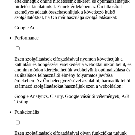
értékelhetjük online hirdetéseink sikerét, és optimalizálhatjuk
hirdetési kínálatunkat. Ennek érdekében az Ön titkosított
személyes adatait összehasonlítjuk a következő külső
szolgáltatókkal, ha Ön már használja szolgáltatásaikat:
Google Ads
Performance
Ezen szolgáltatások elfogadásával nyomon követhetjük a
kattintási és böngészési viselkedést a weboldalunkon belül, és
anonim módon kiértékelhetjük webhelyünk optimalizálása és
az általános felhasználói élmény folyamatos javítása
érdekében. Az Ön beleegyezésével az alábbi, harmadik féltől
származó szolgáltatásokat használjuk ezen a weboldalon:
Google Analytics, Clarity, Google vásárlói vélemények, A/B-
Testing
Funkcionális
Ezen szolgáltatások elfogadásával olyan funkciókat tudunk