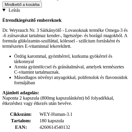
Mindkettő a kosárba
Leírás
Étrendkiegészítő embereknek
Dr. Weyrauch Nr. 3 Sárkányölő - Lovasoknak terméke Omega-3 és
-6 zsírsavakat tartalmaz kender-, ligetszépe- és borágó magokból. A
formula glükózamin-szulfáttal, kölessel - szilícium forrásként és
természetes E-vitaminnal lekerekített.
Ördög karommal, gyömbérrel, kurkuma gyökérrel és
tárkonnyal
Aronia gyümölccsel és gránátalmával, amelyek természetes
C-vitamint tartalmaznak.
Másodlagos növényi anyagokkal, polifenolok és flavonoidok
formájában
Ajánlott adagolás:
Naponta 2 kapszula (800mg kapszulánként) bő folyadékkal,
étkezéshez vagy étkezés után bevéve.
Cikkszám:
WEY-Human-3.1
Tartalom:
180 kapszula
EAN:
4260614540132