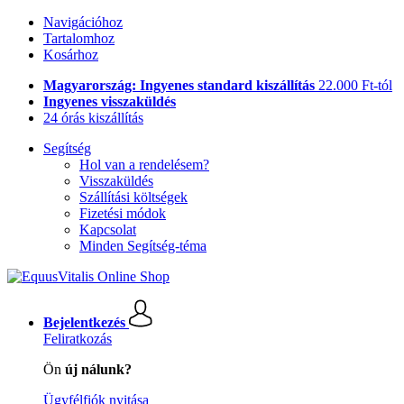
Navigációhoz
Tartalomhoz
Kosárhoz
Magyarország: Ingyenes standard kiszállítás
22.000 Ft-tól
Ingyenes visszaküldés
24 órás kiszállítás
Segítség
Hol van a rendelésem?
Visszaküldés
Szállítási költségek
Fizetési módok
Kapcsolat
Minden Segítség-téma
Bejelentkezés
Feliratkozás
Ön
új nálunk?
Ügyfélfiók nyitása