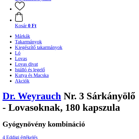
Kosár
0 Ft
Márkák
Takarmányok
Kiegészítő takarmányok
Ló
Lovas
Lovas divat
Istálló és legelő
Kutya és Macska
Akciók
Dr. Weyrauch
Nr. 3 Sárkányölő
- Lovasoknak, 180 kapszula
Gyógynövény kombináció
4 Eddigi értékelés