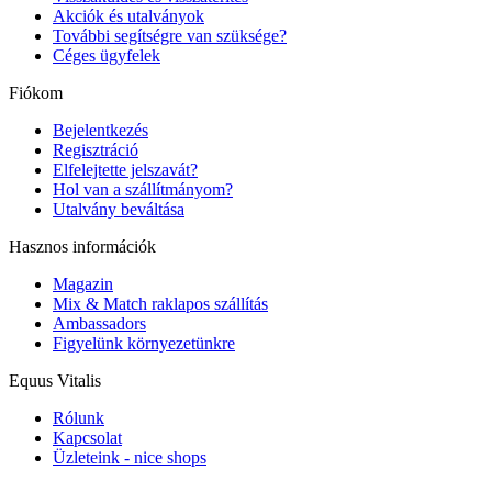
Akciók és utalványok
További segítségre van szüksége?
Céges ügyfelek
Fiókom
Bejelentkezés
Regisztráció
Elfelejtette jelszavát?
Hol van a szállítmányom?
Utalvány beváltása
Hasznos információk
Magazin
Mix & Match raklapos szállítás
Ambassadors
Figyelünk környezetünkre
Equus Vitalis
Rólunk
Kapcsolat
Üzleteink - nice shops