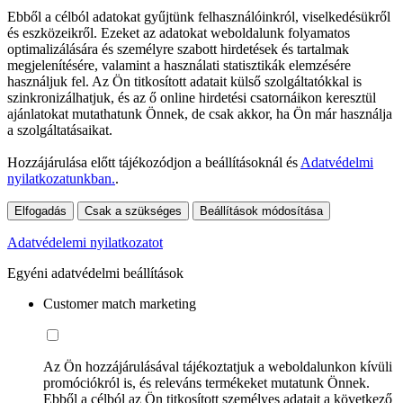
Ebből a célból adatokat gyűjtünk felhasználóinkról, viselkedésükről
és eszközeikről. Ezeket az adatokat weboldalunk folyamatos
optimalizálására és személyre szabott hirdetések és tartalmak
megjelenítésére, valamint a használati statisztikák elemzésére
használjuk fel. Az Ön titkosított adatait külső szolgáltatókkal is
szinkronizálhatjuk, és az ő online hirdetési csatornáikon keresztül
ajánlatokat mutathatunk Önnek, de csak akkor, ha Ön már használja
a szolgáltatásaikat.
Hozzájárulása előtt tájékozódjon a beállításoknál és
Adatvédelmi
nyilatkozatunkban.
.
Elfogadás
Csak a szükséges
Beállítások módosítása
Adatvédelemi nyilatkozatot
Egyéni adatvédelmi beállítások
Customer match marketing
Az Ön hozzájárulásával tájékoztatjuk a weboldalunkon kívüli
promóciókról is, és releváns termékeket mutatunk Önnek.
Ebből a célból az Ön titkosított személyes adatait a következő