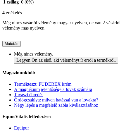
1 csillag
0
(0%)
4
értékelés
Még nincs vásárlói vélemény magyar nyelven, de van 2 vásárlói
vélemény más nyelven.
Mutatás
Még nincs vélemény.
Legyen Ön az első, aki véleményt ír erről a termékről.
Magazinunkból:
Termékteszt: FUDEREX krém
A magnézium jelentősége a lovak számára
Tavaszi ébredés
Ördögcsáklya: milyen hatással van a lovakra?
Négy lépés a megfelelő zabla kiválasztásához
EquusVitalis felfedezése:
Equipur