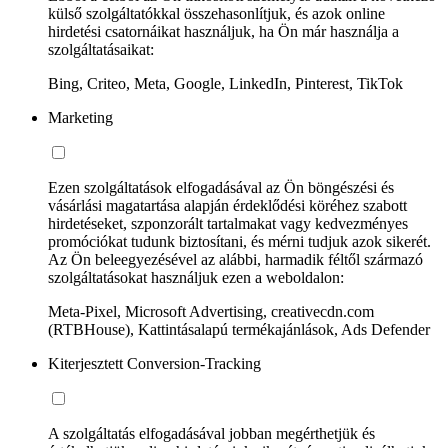
külső szolgáltatókkal összehasonlítjuk, és azok online
hirdetési csatornáikat használjuk, ha Ön már használja a
szolgáltatásaikat:
Bing, Criteo, Meta, Google, LinkedIn, Pinterest, TikTok
Marketing
Ezen szolgáltatások elfogadásával az Ön böngészési és
vásárlási magatartása alapján érdeklődési köréhez szabott
hirdetéseket, szponzorált tartalmakat vagy kedvezményes
promóciókat tudunk biztosítani, és mérni tudjuk azok sikerét.
Az Ön beleegyezésével az alábbi, harmadik féltől származó
szolgáltatásokat használjuk ezen a weboldalon:
Meta-Pixel, Microsoft Advertising, creativecdn.com
(RTBHouse), Kattintásalapú termékajánlások, Ads Defender
Kiterjesztett Conversion-Tracking
A szolgáltatás elfogadásával jobban megérthetjük és