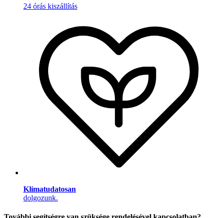
24 órás kiszállítás
Klímatudatosan
dolgozunk.
További segítségre van szüksége rendelésével kapcsolatban?