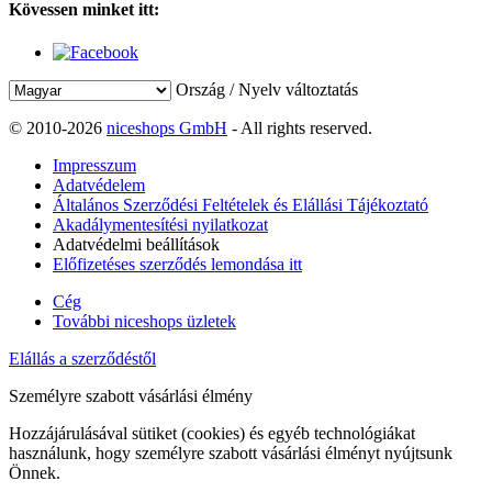
Kövessen minket itt:
Ország / Nyelv változtatás
© 2010-2026
niceshops GmbH
- All rights reserved.
Impresszum
Adatvédelem
Általános Szerződési Feltételek és Elállási Tájékoztató
Akadálymentesítési nyilatkozat
Adatvédelmi beállítások
Előfizetéses szerződés lemondása itt
Cég
További niceshops üzletek
Elállás a szerződéstől
Személyre szabott vásárlási élmény
Hozzájárulásával sütiket (cookies) és egyéb technológiákat
használunk, hogy személyre szabott vásárlási élményt nyújtsunk
Önnek.