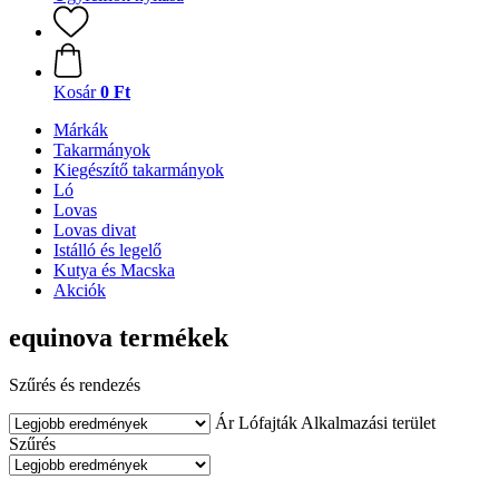
Kosár
0 Ft
Márkák
Takarmányok
Kiegészítő takarmányok
Ló
Lovas
Lovas divat
Istálló és legelő
Kutya és Macska
Akciók
equinova termékek
Szűrés és rendezés
Ár
Lófajták
Alkalmazási terület
Szűrés