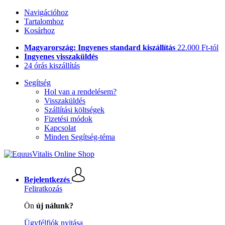
Navigációhoz
Tartalomhoz
Kosárhoz
Magyarország: Ingyenes standard kiszállítás
22.000 Ft-tól
Ingyenes visszaküldés
24 órás kiszállítás
Segítség
Hol van a rendelésem?
Visszaküldés
Szállítási költségek
Fizetési módok
Kapcsolat
Minden Segítség-téma
Bejelentkezés
Feliratkozás
Ön
új nálunk?
Ügyfélfiók nyitása