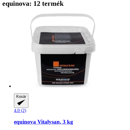
equinova: 12 termék
Kosár
4.0 (2)
equinova
Vitalysan, 3 kg