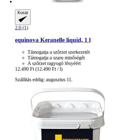
Kosár
2.0 (1)
equinova
Keranelle liquid, 1 l
Támogatja a szőrzet szerkezetét
Támogatja a szaru minőségét
A szőrzet ragyogó fényéért
12.490 Ft
(12.490 Ft / l)
Szállítás eddig: augusztus 11.