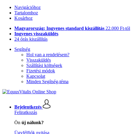
Navigációhoz
Tartalomhoz
Kosárhoz
Magyarország: Ingyenes standard kiszállítás
22.000 Ft-tól
Ingyenes visszaküldés
24 órás kiszállítás
Segítség
Hol van a rendelésem?
Visszaküldés
Szállítási költségek
Fizetési módok
Kapcsolat
Minden Segítség-téma
Bejelentkezés
Feliratkozás
Ön
új nálunk?
Ügyfélfiók nyitása