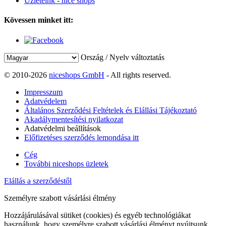
Üzleteink - nice shops
Kövessen minket itt:
Ország / Nyelv változtatás
© 2010-2026
niceshops GmbH
- All rights reserved.
Impresszum
Adatvédelem
Általános Szerződési Feltételek és Elállási Tájékoztató
Akadálymentesítési nyilatkozat
Adatvédelmi beállítások
Előfizetéses szerződés lemondása itt
Cég
További niceshops üzletek
Elállás a szerződéstől
Személyre szabott vásárlási élmény
Hozzájárulásával sütiket (cookies) és egyéb technológiákat
használunk, hogy személyre szabott vásárlási élményt nyújtsunk