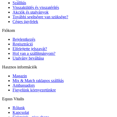
Szállítás
Visszaküldés és visszatérítés
Akciók és utalványok
További segítségre van szüksége?
Céges ügyfelek
Fiókom
Bejelentkezés
Regisztráció
Elfelejtette jelszavát?
Hol van a szállítmányom?
Utalvány beváltása
Hasznos információk
Magazin
Mix & Match raklapos szállítás
Ambassadors
Figyelünk környezetünkre
Equus Vitalis
Rólunk
Kapcsolat