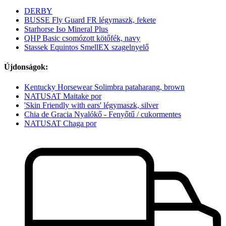
DERBY
BUSSE Fly Guard FR légymaszk, fekete
Starhorse Iso Mineral Plus
QHP Basic csomózott kötőfék, navy
Stassek Equintos SmellEX szagelnyelő
Újdonságok:
Kentucky Horsewear Solimbra pataharang, brown
NATUSAT Maitake por
'Skin Friendly with ears' légymaszk, silver
Chia de Gracia Nyalókő - Fenyőtű / cukormentes
NATUSAT Chaga por