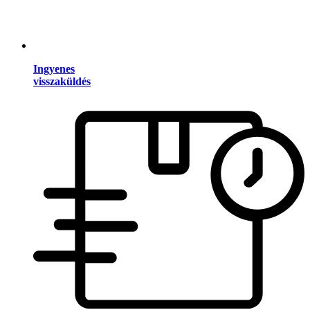
Ingyenes
visszaküldés