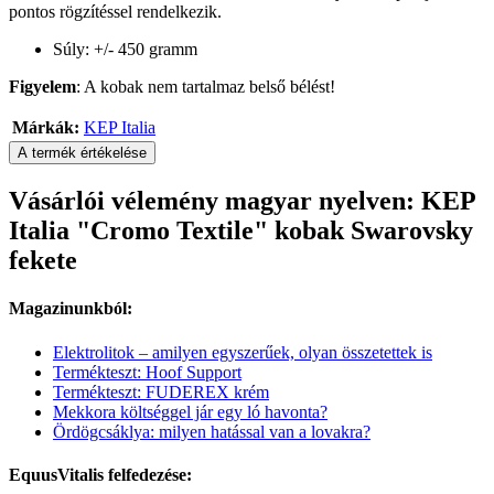
pontos rögzítéssel rendelkezik.
Súly: +/- 450 gramm
Figyelem
: A kobak nem tartalmaz belső bélést!
Márkák:
KEP Italia
A termék értékelése
Vásárlói vélemény magyar nyelven: KEP
Italia "Cromo Textile" kobak Swarovsky
fekete
Magazinunkból:
Elektrolitok – amilyen egyszerűek, olyan összetettek is
Termékteszt: Hoof Support
Termékteszt: FUDEREX krém
Mekkora költséggel jár egy ló havonta?
Ördögcsáklya: milyen hatással van a lovakra?
EquusVitalis felfedezése: