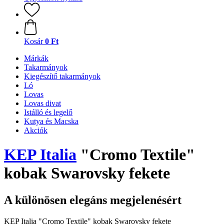
Kosár
0 Ft
Márkák
Takarmányok
Kiegészítő takarmányok
Ló
Lovas
Lovas divat
Istálló és legelő
Kutya és Macska
Akciók
KEP Italia
"Cromo Textile"
kobak Swarovsky fekete
A különösen elegáns megjelenésért
KEP Italia "Cromo Textile" kobak Swarovsky fekete