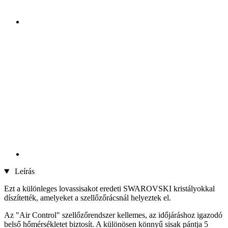
Leírás
Ezt a különleges lovassisakot eredeti SWAROVSKI kristályokkal
díszítették, amelyeket a szellőzőrácsnál helyeztek el.
Az "Air Control" szellőzőrendszer kellemes, az időjáráshoz igazodó
belső hőmérsékletet biztosít. A különösen könnyű sisak pántja 5